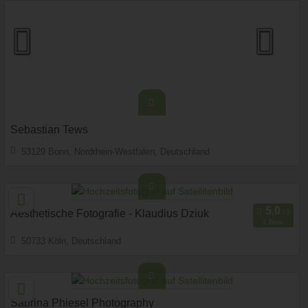
Sebastian Tews
53129 Bonn, Nordrhein-Westfalen, Deutschland
Prewedding Shooting
Art des Shootings:
Hochzeits Shooting
Fotostory
Fotobox mit Zubehör
Aesthetische Fotografie - Klaudius Dziuk
1 Bew.
50733 Köln, Deutschland
Prewedding Shooting
Art des Shootings:
Hochzeits Shooting
Fotostory
Fotobox mit Zubehör
Sabrina Phiesel Photography