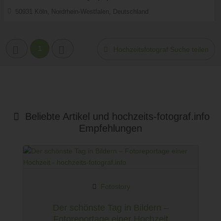
50931 Köln, Nordrhein-Westfalen, Deutschland
Prewedding Shooting
Art des Shootings:
Hochzeits Shooting
Fotostory
1
Hochzeitsfotograf Suche teilen
Fotobox mit Zubehör
Beliebte Artikel und
hochzeits-fotograf.info
Empfehlungen
Fotostory
Der schönste Tag in Bildern –
Fotoreportage einer Hochzeit