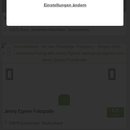
Einstellungen ändern
Hochzeitsfotografie - Mateusz Mika
1 Bew.
53121 Bonn, Nordrhein-Westfalen, Deutschland
Prewedding Shooting
Art des Shootings:
Hochzeits Shooting
Fotostory
Fotobox mit Zubehör
Jenny Egerer Fotografie
1 Bew.
53879 Euskirchen, Deutschland
Prewedding Shooting
Art des Shootings: