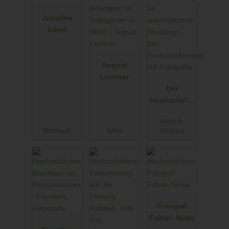
Josefine
Ickert
August
Lechner
Der
Hochzeitsfot
ograf: MS
Koppl b.
Fotografie
Bichlbach
Wien
Salzburg
Fotograf
Fabian Skala