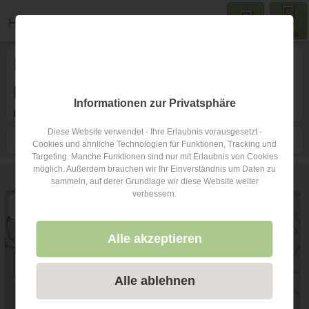
Menu
Hochzeitsfotograf
in Region
Köln-Bonn
Informationen zur Privatsphäre
mit Art des Shootings: Fotostory
2
Diese Website verwendet - Ihre Erlaubnis vorausgesetzt -
Filtern
Karte
Nähe
Sortieren
Cookies und ähnliche Technologien für Funktionen, Tracking und
Targeting. Manche Funktionen sind nur mit Erlaubnis von Cookies
möglich. Außerdem brauchen wir Ihr Einverständnis um Daten zu
9
Hochzeitsfotografen
in Region Köln-Bonn
sammeln, auf derer Grundlage wir diese Website weiter
verbessern.
Alle akzeptieren
Alle ablehnen