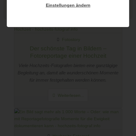
Einstellungen ändern
Weiterlesen...
Fotostory
Der schönste Tag in Bildern –
Fotoreportage einer Hochzeit
Viele Hochzeits-Fotografen bieten eine ganztägige
Begleitung an, damit alle wunderschönen Momente
für immer festgehalten werden können.
Weiterlesen...