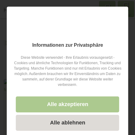
Menu
hochzeits-fotograf.info
Blog
Hochzeits-Fotograf
Informationen zur Privatsphäre
hochzeits-fotograf.info Blog
Diese Website verwendet - Ihre Erlaubnis vorausgesetzt -
Cookies und ähnliche Technologien für Funktionen, Tracking und
Targeting. Manche Funktionen sind nur mit Erlaubnis von Cookies
Artikel zum Thema
Hochzeits-Fotograf
möglich. Außerdem brauchen wir Ihr Einverständnis um Daten zu
sammeln, auf derer Grundlage wir diese Website weiter
verbessern.
Hochzeits-Fotograf
Alle akzeptieren
TOP10 Hochzeitsfotos 2020 aus Österreich
hochzeits-fotograf.info hat für euch die 10 schönsten
Alle ablehnen
Brautpaarfotos von 2020 ermittelt.