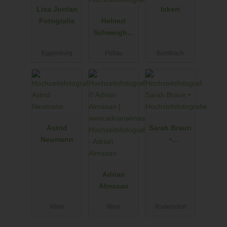
Lisa Jordan
Ickert
Fotografie
Helmut
Schweighof
er
Eggenburg
Pöllau
Bichlbach
Hochzeitsfot
ograf
Astrid
Sarah Braun
Neumann
•
Hochzeitsfot
ografie
Adrian
Almasan
Wien
Wien
Rudersdorf