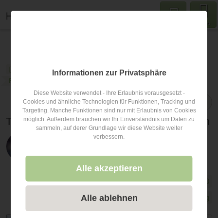
Menu
hochzeits-fotograf.info
Blog
Hochzeits-Fotograf
Informationen zur Privatsphäre
Blogartikel
Diese Website verwendet - Ihre Erlaubnis vorausgesetzt -
Teilen
Cookies und ähnliche Technologien für Funktionen, Tracking und
Targeting. Manche Funktionen sind nur mit Erlaubnis von Cookies
TOP10 Hochzeitsfotos 2020 aus Österreich
möglich. Außerdem brauchen wir Ihr Einverständnis um Daten zu
sammeln, auf derer Grundlage wir diese Website weiter
verbessern.
Veröffentlicht am
22.01.2021
von
Svenja Bamberger-
Frick
Alle akzeptieren
Hochzeits-Fotograf
hochzeitsfotografie
top10
Bled
Österreich
Steinakirchen am Forst Ernegg
Alle ablehnen