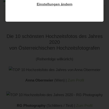
Einstellungen ändern
Das Corona-Foto des Jahres von Robert Pilz (Karl Schrotter
Photograph)
Die 10 schönsten Hochzeitsfotos des Jahres
2020
von Österreichischen Hochzeitsfotografen
(Reihenfolge willkürlich)
Anna Obermeier
(Wien) |
Zum Profil
RG Photography
(Schlitters / Tirol) |
Zum Profil