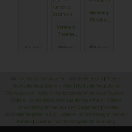
Wedding
Paradise
Verena &
e.U.
Thomas
Professional
Schön -
Wedding
Bichlbach
Seeboden
Steinabrückl
Hochzeitsfo
Photograph
tografen in
er
Kärnten &
Österreich
Weitere Hochzeitsfotografen in Niederösterreich
|
Weitere
Hochzeitsfotografinnen in Wien
|
Hochzeitsfotografen in
Oberösterreich
|
Weitere Hochzeitsfotografinnen aus Salzburg
|
Weitere Hochzeitsfotografen aus der Steiermark
|
Weitere
Hochzeitsfotografinnen aus dem Burgenland
|
Weitere
Hochzeitsfotografen in Tirol
|
Weitere Hochzeitsfotografinnen für
Kärnten
|
Weitere Hochzeitsfotografen in Vorarlberg