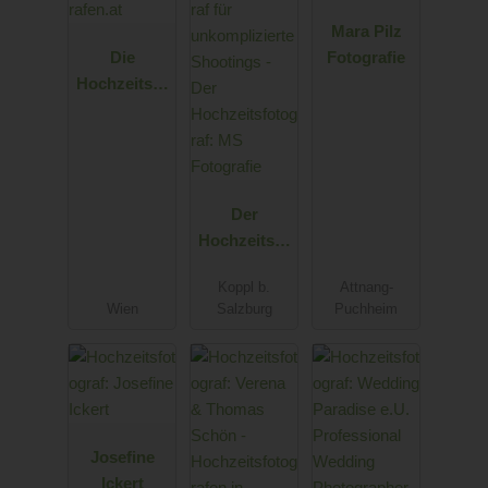
Mara Pilz
Die
Fotografie
Hochzeitsfo
tografen.at
Der
Hochzeitsfo
tograf: MS
Koppl b.
Attnang-
Fotografie
Wien
Salzburg
Puchheim
Josefine
Ickert