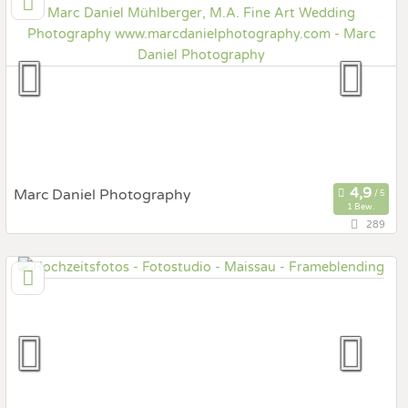
1170 Wien, Wien, Österreich
Prewedding Shooting
Art des Shootings:
Hochzeits Shooting
Fotostory
Fotobox mit Zubehör
Marc Daniel Photography
1 Bew.
289
116,3 km
(Entfernung von Maissau)
4020 Linz, Oberösterreich, Österreich
Prewedding Shooting
Art des Shootings:
Hochzeits Shooting
Fotostory
Fotobox mit Zubehör