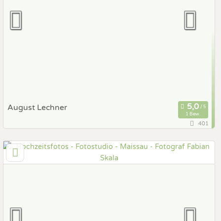
Fotobox mit Zubehör
August Lechner
1 Bew.
401
57,1 km
(Entfernung von Maissau)
1010 Wien, Wien, Österreich
Prewedding Shooting
Art des Shootings:
Hochzeits Shooting
Fotostory
Fotobox mit Zubehör