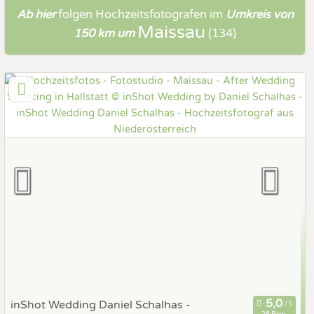
Ab hier
folgen
Hochzeitsfotografen
im
Umkreis von
Maissau
150 km um
(134)
inShot Wedding Daniel Schalhas -
28 Bew.