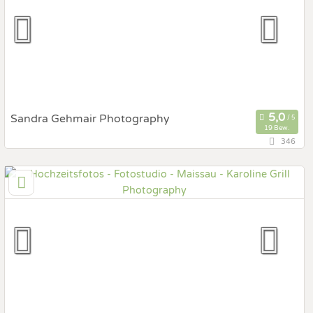
Hochzeits Shooting
Fotostory
Fotobox mit Zubehör
Sandra Gehmair Photography
19 Bew.
346
137,5 km
(Entfernung von Maissau)
4600 Wels, Oberösterreich, Österreich
Prewedding Shooting
Art des Shootings:
Hochzeits Shooting
Fotostory
Fotobox mit Zubehör