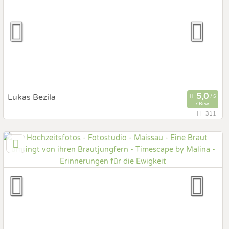
Prewedding Shooting
Art des Shootings:
Hochzeits Shooting
Fotostory
Fotobox mit Zubehör
Lukas Bezila
7 Bew.
311
57,2 km
(Entfernung von Maissau)
1020 Wien, Wien, Österreich
Prewedding Shooting
Art des Shootings:
Hochzeits Shooting
Fotostory
Fotobox mit Zubehör