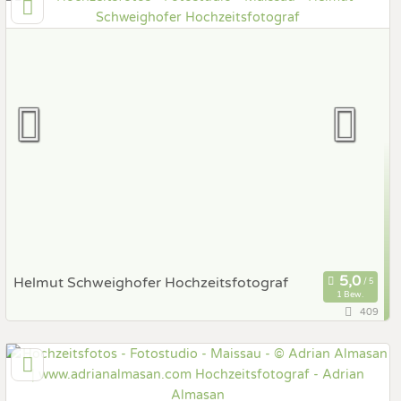
Prewedding Shooting
Art des Shootings:
Hochzeits Shooting
Fotostory
Fotobox mit Zubehör
Helmut Schweighofer Hochzeitsfotograf
1 Bew.
409
142,5 km
(Entfernung von Maissau)
8225 Pöllau, Steiermark, Österreich
Prewedding Shooting
Art des Shootings: