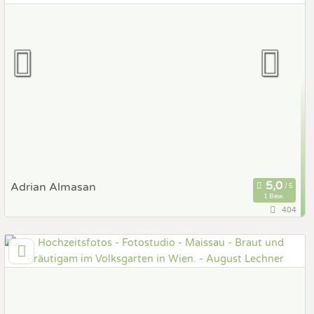
Hochzeits Shooting
Fotostory
Fotobox mit Zubehör
Adrian Almasan
1 Bew.
404
55,4 km
(Entfernung von Maissau)
1090 Wien, Wien, Österreich
Prewedding Shooting
Art des Shootings:
Hochzeits Shooting
Fotostory