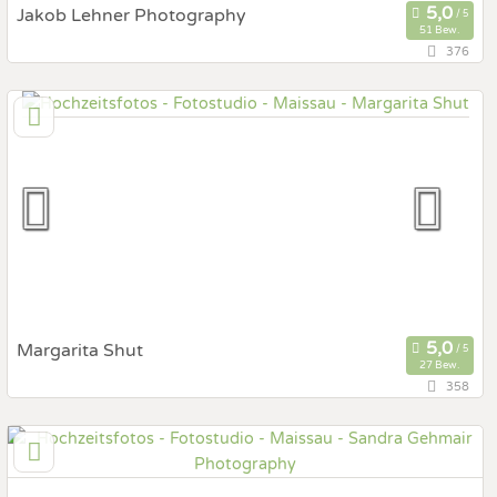
Jakob Lehner Photography
51 Bew.
376
116,3 km
(Entfernung von Maissau)
4040 Linz, Oberösterreich, Österreich
Prewedding Shooting
Art des Shootings:
Hochzeits Shooting
Fotostory
Fotobox mit Zubehör
Margarita Shut
27 Bew.
358
69,9 km
(Entfernung von Maissau)
2230 Gänserndorf, Niederösterreich, Österreich
Prewedding Shooting
Art des Shootings: