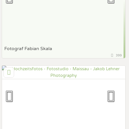
Fotograf Fabian Skala
399
57,3 km
(Entfernung von Maissau)
1120 Wien, Wien, Österreich
Prewedding Shooting
Art des Shootings:
Hochzeits Shooting
Fotostory
Fotobox mit Zubehör