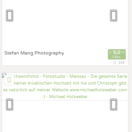
Prewedding Shooting
Art des Shootings:
Hochzeits Shooting
Fotostory
Fotobox mit Zubehör
Stefan Mang Photography
2 Bew.
332
97 km
(Entfernung von Maissau)
7083 Purbach, Burgenland, Österreich
Prewedding Shooting
Art des Shootings:
Hochzeits Shooting
Fotostory
Fotobox mit Zubehör