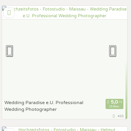
69,7 km
(Entfernung von Maissau)
2500 Baden, Niederösterreich, Österreich
Prewedding Shooting
Art des Shootings:
Hochzeits Shooting
Fotostory
Fotobox mit Zubehör
Wedding Paradise e.U. Professional
16 Bew.
Wedding Photographer
455
82,4 km
(Entfernung von Maissau)
2751 Steinabrückl, Niederösterreich, Österreich