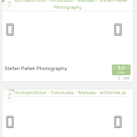
3420 Klosterneuburg, Niederösterreich, Österreich
Prewedding Shooting
Art des Shootings:
Hochzeits Shooting
Fotostory
Fotobox mit Zubehör
Stefan Pallek Photography
1 Bew.
289
126,3 km
(Entfernung von Maissau)
4063 Hörsching, Oberösterreich, Österreich
Prewedding Shooting
Art des Shootings:
Hochzeits Shooting
Fotostory
Fotobox mit Zubehör