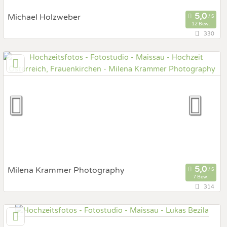
Michael Holzweber
12 Bew.
330
65,1 km
(Entfernung von Maissau)
3950 Gmünd, Niederösterreich, Österreich
Prewedding Shooting
Art des Shootings:
Hochzeits Shooting
Fotostory
Fotobox mit Zubehör
Milena Krammer Photography
7 Bew.
314
55,4 km
(Entfernung von Maissau)
1160 Wien, Wien, Österreich