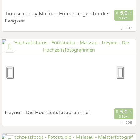
Timescape by Malina - Erinnerungen für die
4 Bew.
Ewigkeit
303
54,8 km
(Entfernung von Maissau)
1090 Wien, Wien, Österreich
Prewedding Shooting
Art des Shootings:
Hochzeits Shooting
Fotostory
Fotobox mit Zubehör
freynoi - Die Hochzeitsfotografinnen
3 Bew.
295
51 km
(Entfernung von Maissau)