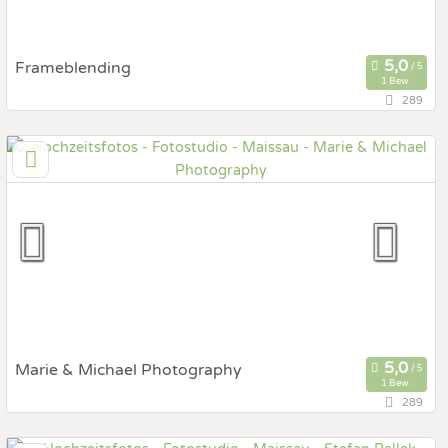
Frameblending
1 Bew.
289
139,6 km
(Entfernung von Maissau)
4600 Thalheim bei Wels, Oberösterreich, Österreich
Prewedding Shooting
Art des Shootings:
Hochzeits Shooting
Fotostory
Fotobox mit Zubehör
Marie & Michael Photography
1 Bew.
289
44,3 km
(Entfernung von Maissau)