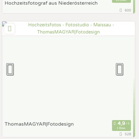
Hochzeitsfotograf aus Niederösterreich
600
85 km
(Entfernung von Maissau)
3300 Amstetten, Niederösterreich, Österreich
Prewedding Shooting
Art des Shootings:
Hochzeits Shooting
Fotostory
Fotobox mit Zubehör
ThomasMAGYAR|Fotodesign
1 Bew.
528