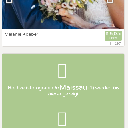
Melanie Koeberl
1 Bew.
197
3712 Maissau, Niederösterreich, Österreich
Prewedding Shooting
Art des Shootings:
Hochzeits Shooting
Fotostory
Fotobox mit Zubehör
Maissau
Hochzeitsfotografen
in
(1)
werden
bis
hier
angezeigt