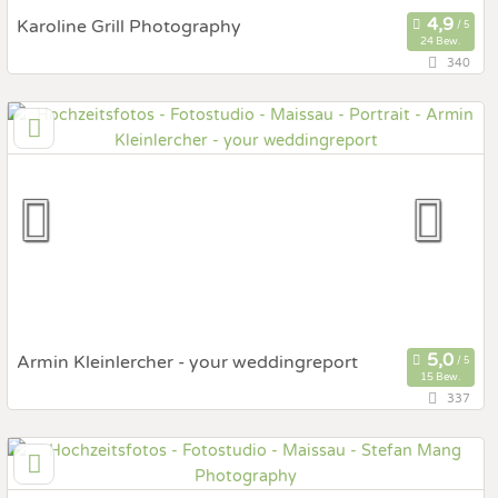
Karoline Grill Photography
24 Bew.
340
46,7 km
(Entfernung von Maissau)
3631 Ottenschlag, Niederösterreich, Österreich
Prewedding Shooting
Art des Shootings:
Hochzeits Shooting
Fotostory
Fotobox mit Zubehör
Armin Kleinlercher - your weddingreport
15 Bew.
337
57,9 km
(Entfernung von Maissau)
1050 Wien, Wien, Österreich