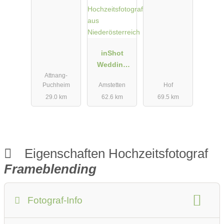
inShot
Wedding
Attnang-
Daniel
Puchheim
Amstetten
Hof
Schalhas -
29.0 km
62.6 km
69.5 km
Hochzeitsfot
ograf aus
Niederösterr
eich
Eigenschaften Hochzeitsfotograf
Frameblending
Fotograf-Info