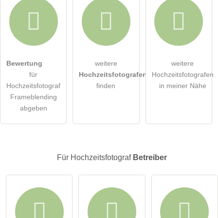
Bewertung
weitere
weitere
Hiermit akzeptiere ich die
AGB
.
für
Hochzeitsfotografen
Hochzeitsfotografen
Hochzeitsfotograf
finden
in meiner Nähe
Die
Datenschutzerklärung
habe ich zur Kenntnis genommen.
Frameblending
abgeben
öffentliche Frage stellen
Abbrechen
Hinweis:
Bitte beachten Sie, öffentliche Fragen sind
für alle
Besucher sichtbar
.
Für Hochzeitsfotograf
Betreiber
Klicken Sie hier um eine
individuelle Frage
an den
Hochzeitsfotograf-Eintrag zu stellen
.