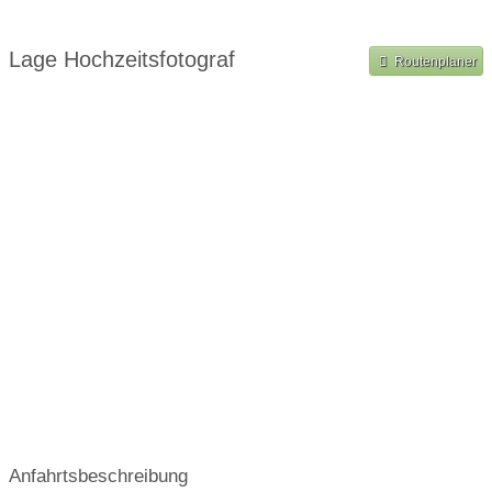
chronologische Abhandlung des wichtigsten Tages eures
Shooting im Ausland
Lebens, sondern ein einmaliges Kunstwerk, das ihr euch
Lage Hochzeitsfotograf
später auch noch mit euren Enkelkinder ansehen und in
Routenplaner
Erinnerung schwelgen könnt.
Anfahrtsbeschreibung