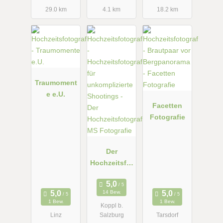
29.0 km
4.1 km
18.2 km
Traumoment
e e.U.
Facetten
Fotografie
Der
Hochzeitsfot
ograf: MS
Fotografie
14 Bew.
1 Bew.
1 Bew.
Koppl b.
Linz
Salzburg
Tarsdorf