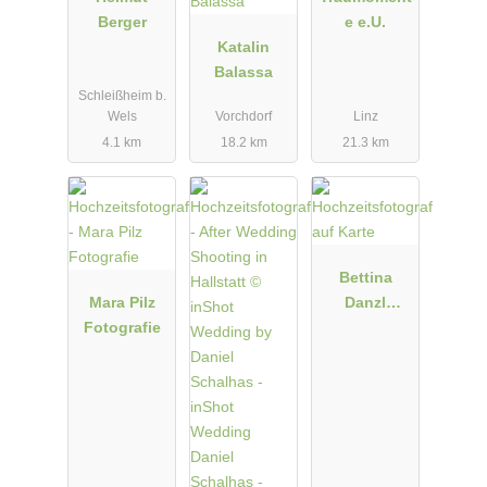
Berger
e e.U.
Katalin
Balassa
Schleißheim b.
Wels
Vorchdorf
Linz
4.1 km
18.2 km
21.3 km
Bettina
Mara Pilz
Danzl
Fotografie
Photograph
y