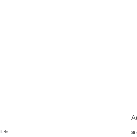
A
feld
St