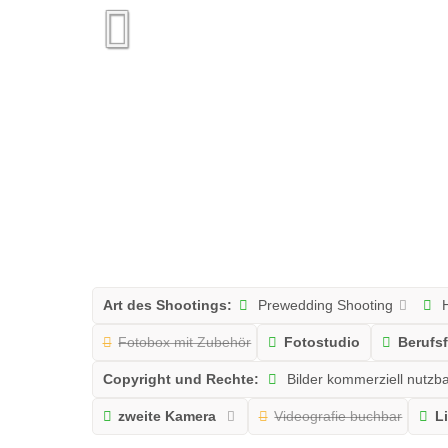
Art des Shootings:
Prewedding Shooting
H
Fotobox mit Zubehör
Fotostudio
Berufsf
Copyright und Rechte:
Bilder kommerziell nutzb
zweite Kamera
Videografie buchbar
Li