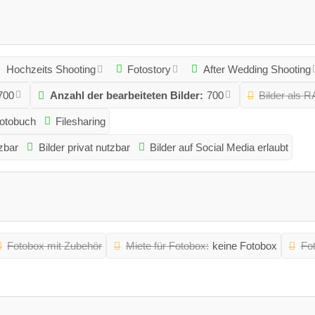
Hochzeits Shooting
Fotostory
After Wedding Shooting
700
Anzahl der bearbeiteten Bilder:
700
Bilder als 
otobuch
Filesharing
zbar
Bilder privat nutzbar
Bilder auf Social Media erlaubt
Fotobox mit Zubehör
Miete für Fotobox:
keine Fotobox
Fot