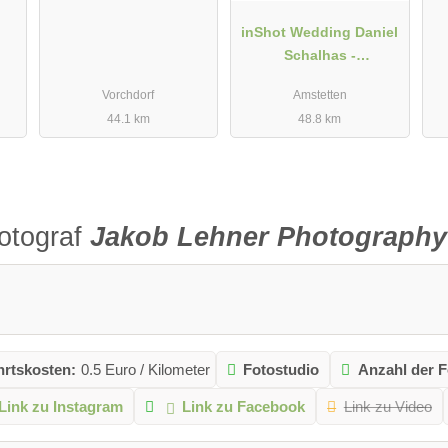
inShot Wedding Daniel
Schalhas -
Hochzeitsfotograf aus
Vorchdorf
Amstetten
Niederösterreich
44.1 km
48.8 km
otograf
Jakob Lehner Photography
hrtskosten:
0.5 Euro / Kilometer
Fotostudio
Anzahl der F
Link zu Instagram
Link zu Facebook
Link zu Video