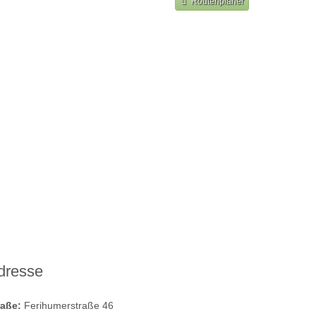
Routenplaner
dresse
raße:
Ferihumerstraße 46