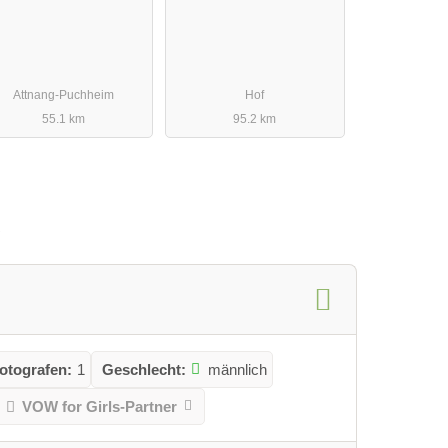
Attnang-Puchheim
Hof
55.1 km
95.2 km
otografen:
1
Geschlecht:
männlich
VOW for Girls-Partner