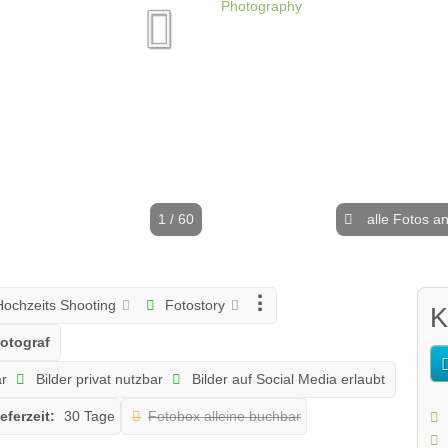
1 / 60
alle Fotos a
ochzeits Shooting
Fotostory
K
otograf
ar
Bilder privat nutzbar
Bilder auf Social Media erlaubt
eferzeit:
30 Tage
Fotobox alleine buchbar