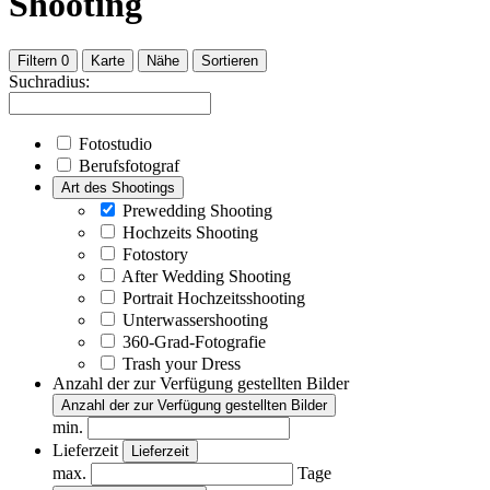
Shooting
Filtern
0
Karte
Nähe
Sortieren
Suchradius:
Fotostudio
Berufsfotograf
Art des Shootings
Prewedding Shooting
Hochzeits Shooting
Fotostory
After Wedding Shooting
Portrait Hochzeitsshooting
Unterwassershooting
360-Grad-Fotografie
Trash your Dress
Anzahl der zur Verfügung gestellten Bilder
Anzahl der zur Verfügung gestellten Bilder
min.
Lieferzeit
Lieferzeit
max.
Tage