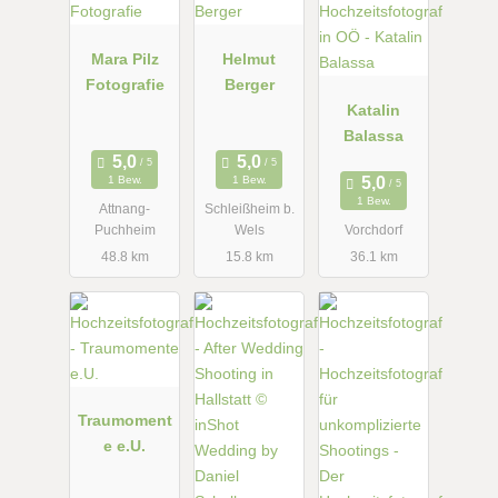
Mara Pilz
Helmut
Fotografie
Berger
Katalin
Balassa
1 Bew.
1 Bew.
1 Bew.
Attnang-
Schleißheim b.
Puchheim
Wels
Vorchdorf
48.8 km
15.8 km
36.1 km
Traumoment
e e.U.