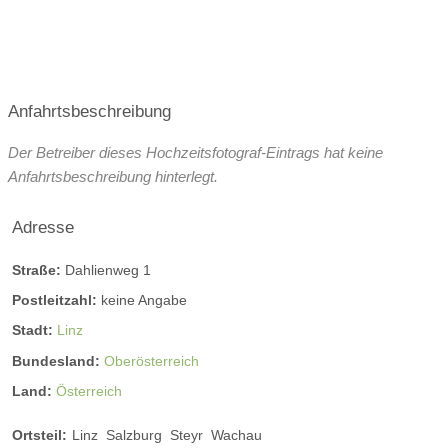
Und ich möchte an diesem unvergesslichen Tag für euch
da sein
und danach meinen Bildern eine Geschichte erzählen
Anfahrtsbeschreibung
lassen.
Der Betreiber dieses Hochzeitsfotograf-Eintrags hat keine
Anfahrtsbeschreibung hinterlegt.
Adresse
Straße:
Dahlienweg 1
Postleitzahl:
keine Angabe
Stadt:
Linz
Bundesland:
Oberösterreich
Land:
Österreich
Ortsteil:
Linz
Salzburg
Steyr
Wachau