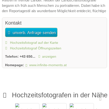
Reisen in fremde Länder. Neben der Landschaftsfotografie
begann ich früh auch Menschen zu portraitieren. Dabei habe ich
den Reportagestil als wunderbare Möglichkeit entdeckt, flüchtige
Momente zu einzigartigen Geschichten auszubauen.
Kontakt
Mich trieb es also als Quereinsteiger in die Hochzeitsfotografie,
weil ich Gefallen daran gefunden habe immer Neues
unverb. Anfrage senden
auszuprobieren, auf Menschen zuzugehen, die Kommunikation
und Humor ebenso als Bestandteil der Fotografie sehe, wie auch
Hochzeitsfotograf auf der Karte
die Zurückhaltung und Unauffälligkeit. Dies alles kann besonders
Hochzeitsfotograf Öffnungszeiten
bei Hochzeitsreportagen von Vorteil sein.
Telefon:
+43 650...
anzeigen
Und ich möchte an diesem unvergesslichen Tag für euch da sein
Homepage:
www.infinite-moments.at
und danach meinen Bildern eine Geschichte erzählen lassen.
Hochzeitsfotografen in der Nähe