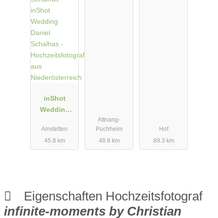
inShot
Wedding
Attnang-
Daniel
Amstetten
Puchheim
Hof
Schalhas -
45.8 km
48.8 km
89.3 km
Hochzeitsfot
ograf aus
Niederösterr
eich
Eigenschaften Hochzeitsfotograf
infinite-moments by Christian