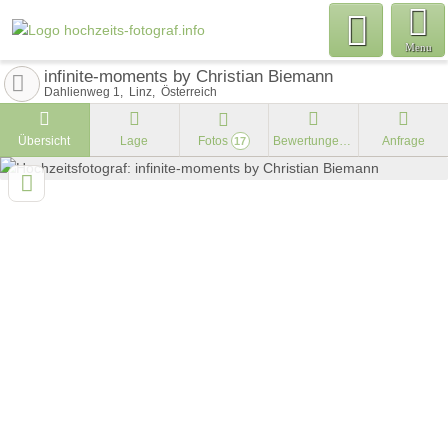
Menu
infinite-moments by Christian Biemann
Dahlienweg 1
Linz
Österreich
Übersicht
Lage
Fotos
Bewertungen
Anfrage
17