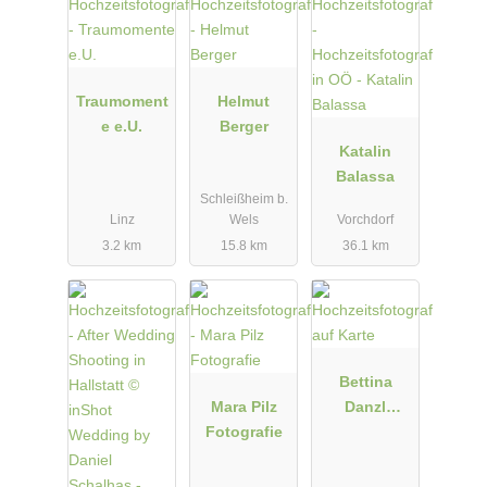
Traumoment
Helmut
e e.U.
Berger
Katalin
Balassa
Schleißheim b.
Linz
Wels
Vorchdorf
3.2 km
15.8 km
36.1 km
Bettina
Mara Pilz
Danzl
Fotografie
Photograph
y