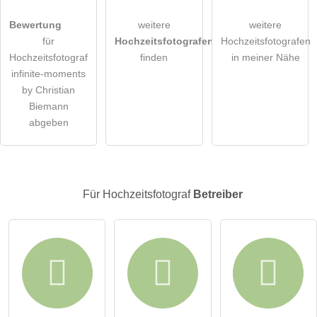
Hiermit akzeptiere ich die
AGB
.
Bewertung
weitere
weitere
für
Hochzeitsfotografen
Hochzeitsfotografen
Die
Datenschutzerklärung
habe ich zur Kenntnis genommen.
Hochzeitsfotograf
finden
in meiner Nähe
infinite-moments
öffentliche Frage stellen
Abbrechen
by Christian
Biemann
Hinweis:
Bitte beachten Sie, öffentliche Fragen sind
für alle
abgeben
Besucher sichtbar
.
Klicken Sie hier um eine
individuelle Frage
an den
Hochzeitsfotograf-Eintrag zu stellen
.
Für Hochzeitsfotograf
Betreiber