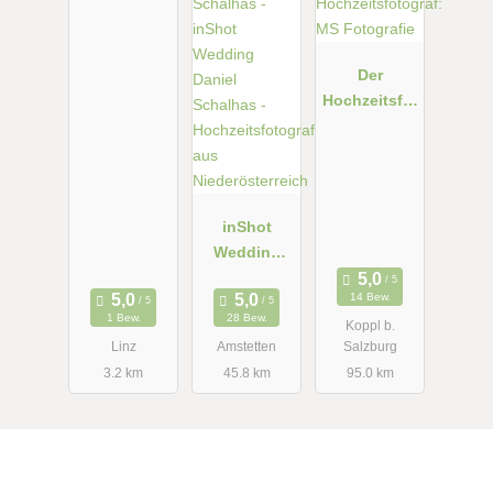
Der
Hochzeitsfot
ograf: MS
Fotografie
inShot
Wedding
Daniel
14 Bew.
Schalhas -
1 Bew.
28 Bew.
Koppl b.
Hochzeitsfot
Linz
Amstetten
Salzburg
ograf aus
3.2 km
45.8 km
95.0 km
Niederösterr
eich