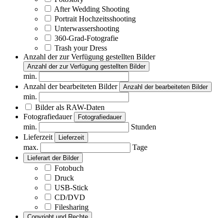
After Wedding Shooting
Portrait Hochzeitsshooting
Unterwassershooting
360-Grad-Fotografie
Trash your Dress
Anzahl der zur Verfügung gestellten Bilder
Anzahl der zur Verfügung gestellten Bilder
min.
Anzahl der bearbeiteten Bilder
Anzahl der bearbeiteten Bilder
min.
Bilder als RAW-Daten
Fotografiedauer
Fotografiedauer
min.
Stunden
Lieferzeit
Lieferzeit
max.
Tage
Lieferart der Bilder
Fotobuch
Druck
USB-Stick
CD/DVD
Filesharing
Copyright und Rechte