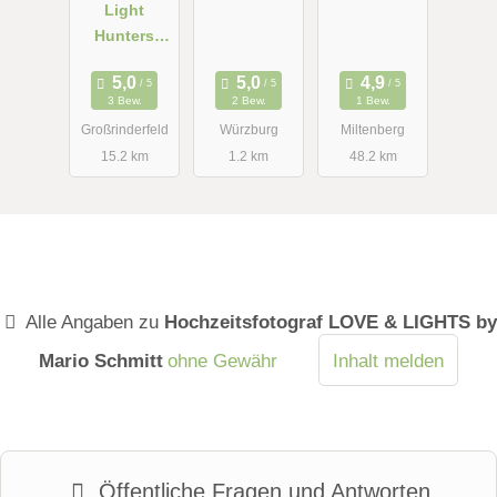
Light
Hunters
Photograph
y
3 Bew.
2 Bew.
1 Bew.
Großrinderfeld
Würzburg
Miltenberg
15.2 km
1.2 km
48.2 km
Alle Angaben zu
Hochzeitsfotograf LOVE & LIGHTS by
Mario Schmitt
ohne Gewähr
Inhalt melden
Öffentliche Fragen und Antworten