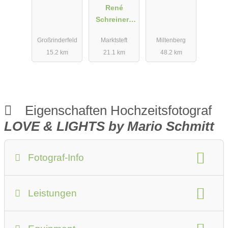
Photograph
René
y
Schreiner |
Photograph
Großrinderfeld
Marktsteft
Miltenberg
y
15.2 km
21.1 km
48.2 km
Eigenschaften Hochzeitsfotograf
LOVE & LIGHTS by Mario Schmitt
Fotograf-Info
Anzahlung:
50 % vom Gesamtpreis
Leistungen
Anfahrtskosten:
0.3 Euro / Kilometer
Fotostudio
Art des Shootings:
Anzahl der Fotografen:
1
Geschlecht:
männlich