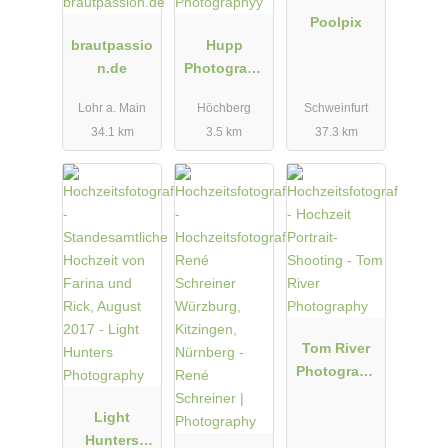
Poolpix
brautpassio
Hupp
n.de
Photograph
yy
Lohr a. Main
Höchberg
Schweinfurt
34.1 km
3.5 km
37.3 km
Tom River
Photograph
y
Light
Hunters