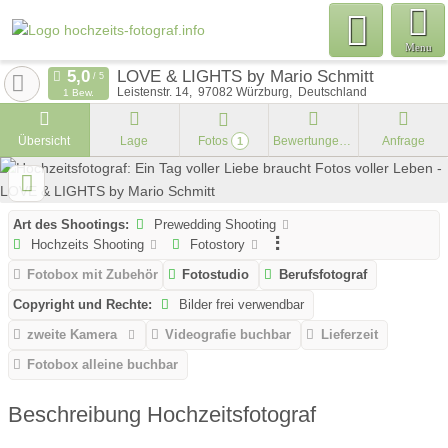
Menu
LOVE & LIGHTS by Mario Schmitt
Leistenstr. 14
97082
Würzburg
Deutschland
1 Bew.
Übersicht
Lage
Fotos
Bewertungen
Anfrage
1
Art des Shootings:
Prewedding Shooting
Hochzeits Shooting
Fotostory
Fotobox mit Zubehör
Fotostudio
Berufsfotograf
Copyright und Rechte:
Bilder frei verwendbar
zweite Kamera
Videografie buchbar
Lieferzeit
Fotobox alleine buchbar
Beschreibung Hochzeitsfotograf