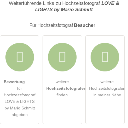
Name
Weiterführende Links zu Hochzeitsfotograf
LOVE &
LIGHTS by Mario Schmitt
E-Mail-Adresse (wird nicht veröffentlicht)
Für Hochzeitsfotograf
Besucher
Hiermit akzeptiere ich die
AGB
.
Bewertung
weitere
weitere
für
Hochzeitsfotografen
Hochzeitsfotografen
Die
Datenschutzerklärung
habe ich zur Kenntnis genommen.
Hochzeitsfotograf
finden
in meiner Nähe
LOVE & LIGHTS
öffentliche Frage stellen
Abbrechen
by Mario Schmitt
abgeben
Hinweis:
Bitte beachten Sie, öffentliche Fragen sind
für alle
Besucher sichtbar
.