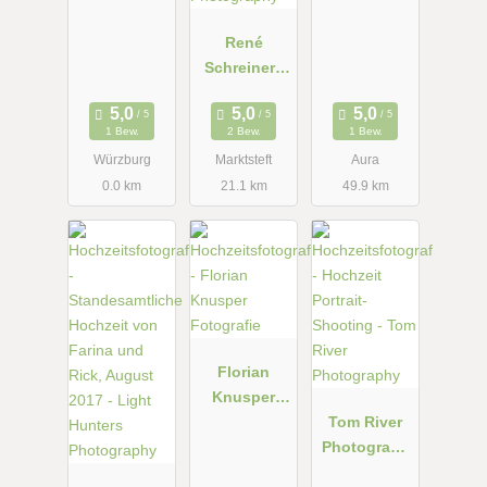
René
Schreiner |
Photograph
y
1 Bew.
2 Bew.
1 Bew.
Würzburg
Marktsteft
Aura
0.0 km
21.1 km
49.9 km
Florian
Knusper
Fotografie
Tom River
Photograph
y