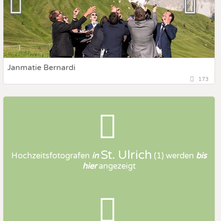
Janmatie Bernardi
173
39046 St. Ulrich, Trentino-Südtirol, Italien
Prewedding Shooting
Art des Shootings:
Hochzeits Shooting
Fotostory
Fotobox mit Zubehör
St. Ulrich
Hochzeitsfotografen
in
(1)
werden
bis
hier
angezeigt