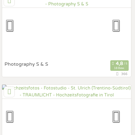
6063 Rum, Tirol, Österreich
Prewedding Shooting
Art des Shootings:
Hochzeits Shooting
Fotostory
Fotobox mit Zubehör
Photography S & S
18 Bew.
366
150,8 km
(Entfernung von St. Ulrich)
5500 Bischofshofen, Salzburg, Österreich
Prewedding Shooting
Art des Shootings:
Hochzeits Shooting
Fotostory
Fotobox mit Zubehör