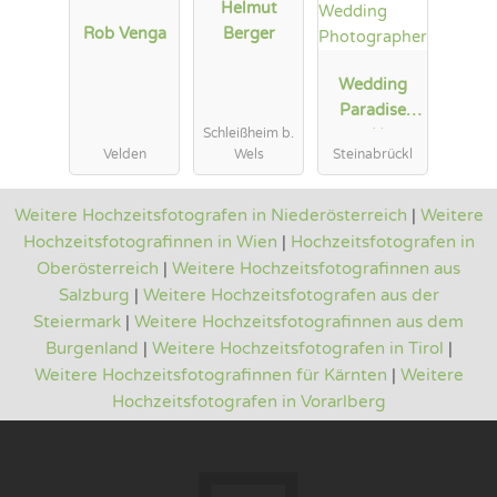
Helmut
Rob Venga
Berger
Wedding
Paradise
Schleißheim b.
e.U.
Velden
Wels
Steinabrückl
Professional
Wedding
Photograph
Weitere Hochzeitsfotografen in Niederösterreich
|
Weitere
er
Hochzeitsfotografinnen in Wien
|
Hochzeitsfotografen in
Oberösterreich
|
Weitere Hochzeitsfotografinnen aus
Salzburg
|
Weitere Hochzeitsfotografen aus der
Steiermark
|
Weitere Hochzeitsfotografinnen aus dem
Burgenland
|
Weitere Hochzeitsfotografen in Tirol
|
Weitere Hochzeitsfotografinnen für Kärnten
|
Weitere
Hochzeitsfotografen in Vorarlberg