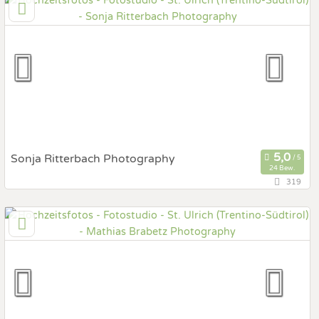
6020 Innsbruck, Tirol, Österreich
Prewedding Shooting
Art des Shootings:
Hochzeits Shooting
Fotostory
Fotobox mit Zubehör
Sonja Ritterbach Photography
24 Bew.
319
133,6 km
(Entfernung von St. Ulrich)
6345 Kössen, Tirol, Österreich
Prewedding Shooting
Art des Shootings:
Hochzeits Shooting
Fotostory
Fotobox mit Zubehör