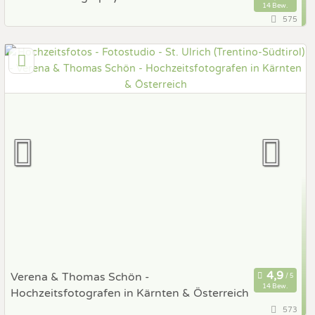
14 Bew.
575
85,8 km
(Entfernung von St. Ulrich)
6134 Vomp, Tirol, Österreich
Prewedding Shooting
Art des Shootings:
Hochzeits Shooting
Fotostory
Fotobox mit Zubehör
Verena & Thomas Schön -
14 Bew.
Hochzeitsfotografen in Kärnten & Österreich
573