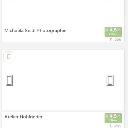
Michaela Seidl Photographie
2 Bew.
205
97,5 km
(Entfernung von St. Ulrich)
6233 Kramsach, Tirol, Österreich
Prewedding Shooting
Art des Shootings:
Hochzeits Shooting
Fotostory
Fotobox mit Zubehör
Atelier Hohlrieder
2 Bew.
205