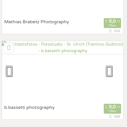
Mathias Brabetz Photography
7 Bew.
315
92,6 km
(Entfernung von St. Ulrich)
6410 Telfs, Tirol, Österreich
Prewedding Shooting
Art des Shootings:
Hochzeits Shooting
Fotostory
Fotobox mit Zubehör
b.bassetti photography
7 Bew.
309
145 km
(Entfernung von St. Ulrich)