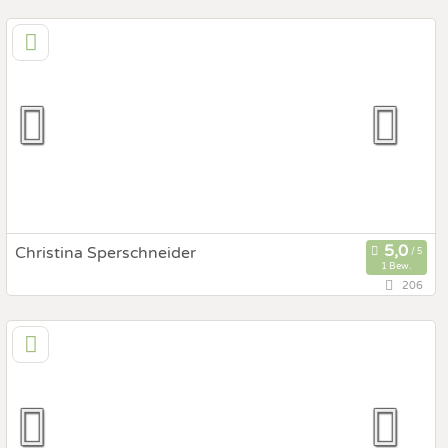
142,4 km
(Entfernung von St. Ulrich)
6781 Vorarlberg Schruns Montafon, Vorarlberg,
Österreich
Prewedding Shooting
Art des Shootings:
Hochzeits Shooting
Fotostory
Fotobox mit Zubehör
Christina Sperschneider
1 Bew.
206
151,1 km
(Entfernung von St. Ulrich)
82327 Tutzing, Bayern, Deutschland
Prewedding Shooting
Art des Shootings:
Hochzeits Shooting
Fotostory
Fotobox mit Zubehör