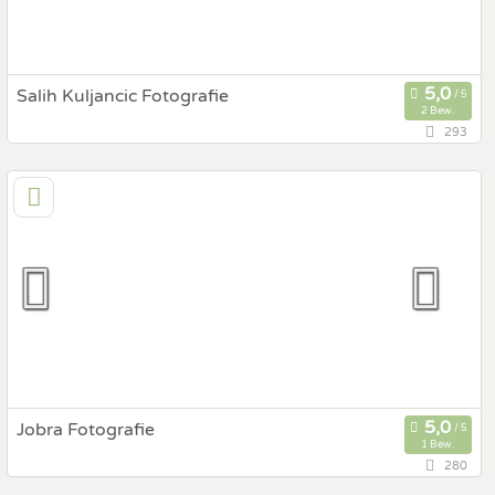
Salih Kuljancic Fotografie
2 Bew.
293
79,4 km
(Entfernung von St. Ulrich)
6112 Wattens, Oberösterreich, Österreich
Prewedding Shooting
Art des Shootings:
Hochzeits Shooting
Fotostory
Fotobox mit Zubehör
Jobra Fotografie
1 Bew.
280
109,9 km
(Entfernung von St. Ulrich)