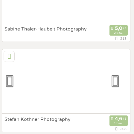
Sabine Thaler-Haubelt Photography
2 Bew.
213
88,9 km
(Entfernung von St. Ulrich)
6103 Reith Bei Seefeld, Tirol, Österreich
Prewedding Shooting
Art des Shootings:
Hochzeits Shooting
Fotostory
Fotobox mit Zubehör
Stefan Kothner Photography
1 Bew.
208