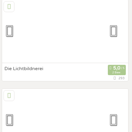
5600 St. Johann im Pongau, Salzburg, Österreich
Prewedding Shooting
Art des Shootings:
Hochzeits Shooting
Fotostory
Fotobox mit Zubehör
Die Lichtbildnerei
2 Bew.
293
80,2 km
(Entfernung von St. Ulrich)
6020 Innsbruck, Tirol, Österreich
Prewedding Shooting
Art des Shootings:
Hochzeits Shooting
Fotostory
Fotobox mit Zubehör