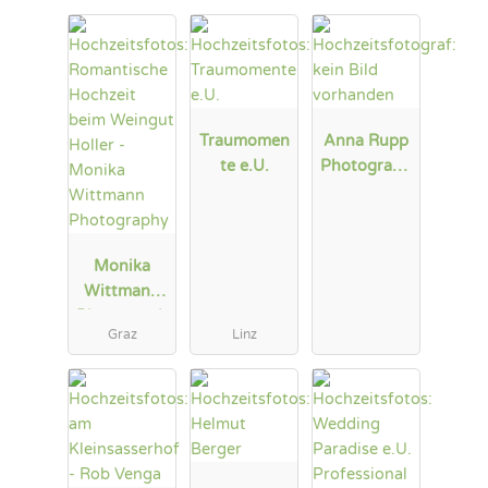
Traumomen
Anna Rupp
te e.U.
Photograph
y
Monika
Wittmann
Photograph
Graz
Linz
y