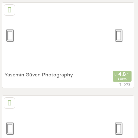
6322 Kirchbichl, Tirol, Österreich
Prewedding Shooting
Art des Shootings:
Hochzeits Shooting
Fotostory
Fotobox mit Zubehör
Yasemin Güven Photography
1 Bew.
273
91,6 km
(Entfernung von St. Ulrich)
6200 Jenbach, Tirol, Österreich
Prewedding Shooting
Art des Shootings:
Hochzeits Shooting
Fotostory
Fotobox mit Zubehör