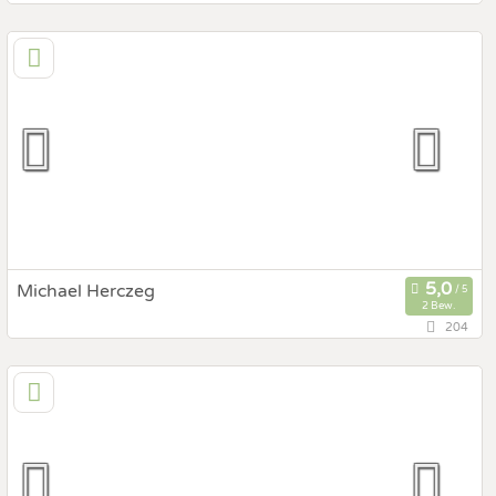
95,5 km
(Entfernung von St. Ulrich)
6232 Münster, Tirol, Österreich
Prewedding Shooting
Art des Shootings:
Hochzeits Shooting
Fotostory
Fotobox mit Zubehör
Michael Herczeg
2 Bew.
204
106,6 km
(Entfernung von St. Ulrich)
6632 Ehrwald, Tirol, Österreich
Prewedding Shooting
Art des Shootings:
Hochzeits Shooting
Fotostory