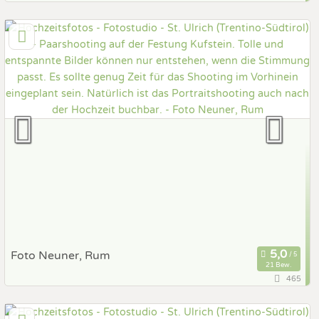
144,5 km
(Entfernung von St. Ulrich)
9871 Seeboden, Kärnten, Österreich
Prewedding Shooting
Art des Shootings:
Hochzeits Shooting
Fotostory
Fotobox mit Zubehör
Foto Neuner, Rum
21 Bew.
465
80,5 km
(Entfernung von St. Ulrich)