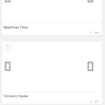
Fotobox mit Zubehör
Matthias Otto
203
143,7 km
(Entfernung von St. Ulrich)
83626 Valley, Bayern, Deutschland
Prewedding Shooting
Art des Shootings:
Hochzeits Shooting
Fotostory
Fotobox mit Zubehör
Vincent Haver
201