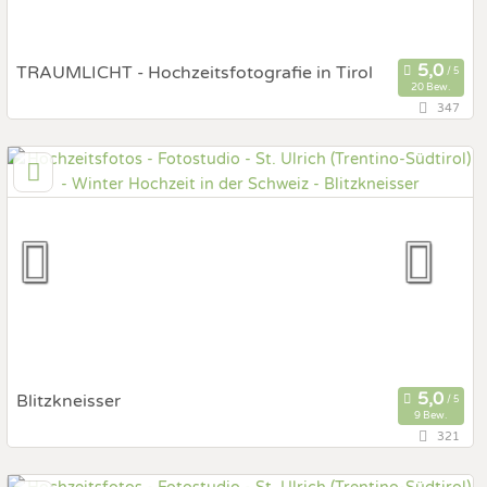
TRAUMLICHT - Hochzeitsfotografie in Tirol
20 Bew.
347
79,4 km
(Entfernung von St. Ulrich)
6112 Wattens, Tirol, Österreich
Prewedding Shooting
Art des Shootings:
Hochzeits Shooting
Fotostory
Fotobox mit Zubehör
Blitzkneisser
9 Bew.
321
80,5 km
(Entfernung von St. Ulrich)