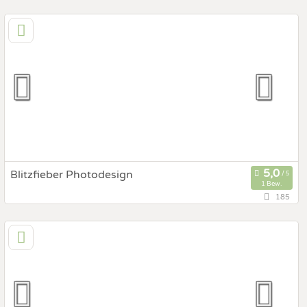
112,7 km
(Entfernung von St. Ulrich)
A 6336 Langkampfen, Tirol, Österreich
Prewedding Shooting
Art des Shootings:
Hochzeits Shooting
Fotostory
Fotobox mit Zubehör
Blitzfieber Photodesign
1 Bew.
185
129,4 km
(Entfernung von St. Ulrich)
83674 Gaißach, Bayern, Deutschland
Prewedding Shooting
Art des Shootings:
Hochzeits Shooting
Fotostory
Fotobox mit Zubehör