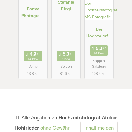
Stefanie
Forma
Fiegl
Photograph
Photograph
y - Manuela
y&Arts
und Martin
Der
Hochzeitsfot
ograf: MS
Fotografie
14 Bew.
14 Bew.
8 Bew.
Koppl b.
Vomp
Sölden
Salzburg
13.8 km
81.6 km
108.4 km
Alle Angaben zu
Hochzeitsfotograf Atelier
Hohlrieder
ohne Gewähr
Inhalt melden