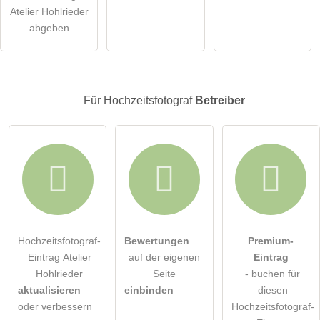
Atelier Hohlrieder
öffentliche Frage stellen
Abbrechen
abgeben
Hinweis:
Bitte beachten Sie, öffentliche Fragen sind
für alle
Besucher sichtbar
.
Klicken Sie hier um eine
individuelle Frage
an den
Für Hochzeitsfotograf
Betreiber
Hochzeitsfotograf-Eintrag zu stellen
.
Hochzeitsfotograf-
Bewertungen
Premium-
Eintrag Atelier
auf der eigenen
Eintrag
Hohlrieder
Seite
- buchen für
aktualisieren
einbinden
diesen
oder verbessern
Hochzeitsfotograf-