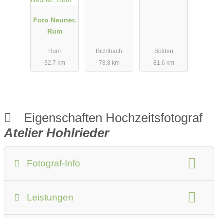
Foto Neuner,
Rum
Rum
Bichlbach
Sölden
32.7 km
78.8 km
81.6 km
Eigenschaften Hochzeitsfotograf
Atelier Hohlrieder
Fotograf-Info
Anzahlung:
Preise auf Anfrage
Leistungen
Anfahrtskosten:
0.5 Euro / Kilometer
Fotostudio