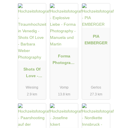
PIA
EMBERGER
Forma
Photograph
Shots Of
y - Manuela
Love -
und Martin
Barbara
Wiesing
Vomp
Gerlos
Weber
2.9 km
13.8 km
27.3 km
Photograph
y