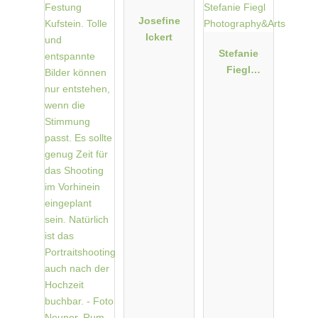
Josefine
Ickert
Stefanie
Fiegl
Photograph
y&Arts