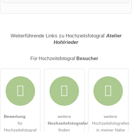
Vorname
Name
Weiterführende Links zu Hochzeitsfotograf
Atelier
Hohlrieder
E-Mail-Adresse (wird nicht veröffentlicht)
Für Hochzeitsfotograf
Besucher
Hiermit akzeptiere ich die
AGB
.
Bewertung
weitere
weitere
für
Hochzeitsfotografen
Hochzeitsfotografen
Die
Datenschutzerklärung
habe ich zur Kenntnis genommen.
Hochzeitsfotograf
finden
in meiner Nähe