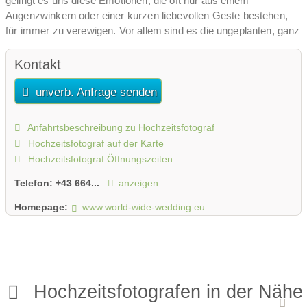
gelingt es uns diese Emotionen, die oft nur aus einem
Augenzwinkern oder einer kurzen liebevollen Geste bestehen,
für immer zu verewigen. Vor allem sind es die ungeplanten, ganz
besonderen Momente, die jede Hochzeit so einzigartig machen.
Wahre Gefühle kann man nur zeigen, wenn man sich nicht
Kontakt
beobachtet fühlt. Wir sind deshalb immer auf Distanz zu unseren
unverb. Anfrage senden
Motiven und warten auf den richtigen Moment.
Ein Tag, der nie wieder kommt mit Erinnerungen, die mit der Zeit
Anfahrtsbeschreibung zu Hochzeitsfotograf
leider verblassen aber mit unseren Fotos immer wieder erlebt
Hochzeitsfotograf auf der Karte
werden können. So wird eure Hochzeit zu einem
Hochzeitsfotograf Öffnungszeiten
unvergesslichen Ereignis.
Telefon:
+43 664...
anzeigen
Unsere Fotografien sind schlicht, elegant, stilvoll und voller
Emotionen!
Homepage:
www.world-wide-wedding.eu
Hochzeitsfotografen in der Nähe