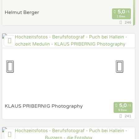
Helmut Berger
1 Bew.
246
89,4 km
(Entfernung von Puch bei Hallein)
4600 Schleißheim b. Wels, Oberösterreich, Österreich
Prewedding Shooting
Art des Shootings:
Hochzeits Shooting
Fotostory
Fotobox mit Zubehör
KLAUS PRIBERNIG Photography
9 Bew.
241
133,8 km
(Entfernung von Puch bei Hallein)
9570 Ossiach, Kärnten, Österreich