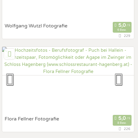
Wolfgang Wutzl Fotografie
6 Bew.
229
145,1 km
(Entfernung von Puch bei Hallein)
3293 Lunz am see, Niederösterreich, Österreich
Prewedding Shooting
Art des Shootings:
Hochzeits Shooting
Fotostory
Fotobox mit Zubehör
Flora Fellner Fotografie
8 Bew.
226
137,4 km
(Entfernung von Puch bei Hallein)