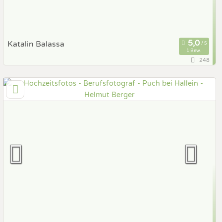
Katalin Balassa
1 Bew.
248
69,9 km
(Entfernung von Puch bei Hallein)
4655 Vorchdorf , Oberösterreich, Österreich
Prewedding Shooting
Art des Shootings:
Hochzeits Shooting
Fotostory
Fotobox mit Zubehör