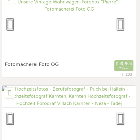
Prewedding Shooting
Art des Shootings:
Hochzeits Shooting
Fotostory
Fotobox mit Zubehör
Fotomacherei Foto OG
7 Bew.
233
8,9 km
(Entfernung von Puch bei Hallein)
5020 Salzburg, Salzburg, Österreich
Prewedding Shooting
Art des Shootings:
Hochzeits Shooting
Fotostory
Fotobox mit Zubehör