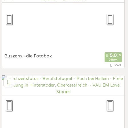
Prewedding Shooting
Art des Shootings:
Hochzeits Shooting
Fotostory
Fotobox mit Zubehör
Buzzern - die Fotobox
9 Bew.
240
69,4 km
(Entfernung von Puch bei Hallein)
4742 Pram, Oberösterreich, Österreich
Hochzeits Shooting
Art des Shootings:
Portrait Hochzeitsshooting
Fotobox mit Zubehör