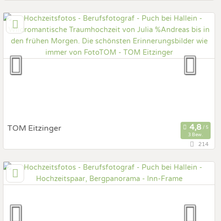
101,6 km
(Entfernung von Puch bei Hallein)
4050 Traun bei Linz, Oberösterreich, Österreich
360-Grad-Fotografie
Art des Shootings:
Fotobox mit Zubehör
TOM Eitzinger
3 Bew.
214
57,4 km
(Entfernung von Puch bei Hallein)
8790 Schladming, Steiermark, Österreich
Prewedding Shooting
Art des Shootings:
Hochzeits Shooting
Fotostory