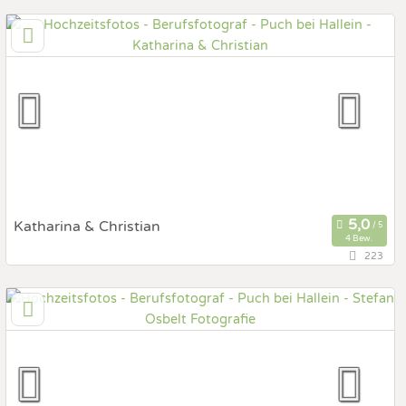
122,5 km
(Entfernung von Puch bei Hallein)
80538 München, Bayern, Deutschland
Prewedding Shooting
Art des Shootings:
Hochzeits Shooting
Fotostory
Fotobox mit Zubehör
Katharina & Christian
4 Bew.
223
88,5 km
(Entfernung von Puch bei Hallein)
4600 Wels, Oberösterreich, Österreich
Prewedding Shooting
Art des Shootings:
Hochzeits Shooting
Fotostory
Fotobox mit Zubehör