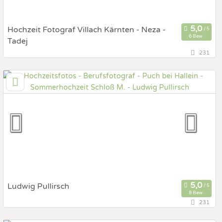
Hochzeit Fotograf Villach Kärnten - Neza -
6 Bew.
Tadej
231
135,9 km
(Entfernung von Puch bei Hallein)
Villach Kärnten, Carniola / Julische Alpen / Laibach /
Zasavje, Slowenien
Prewedding Shooting
Art des Shootings:
Hochzeits Shooting
Fotostory
Fotobox mit Zubehör
Ludwig Pullirsch
8 Bew.
231
122,2 km
(Entfernung von Puch bei Hallein)