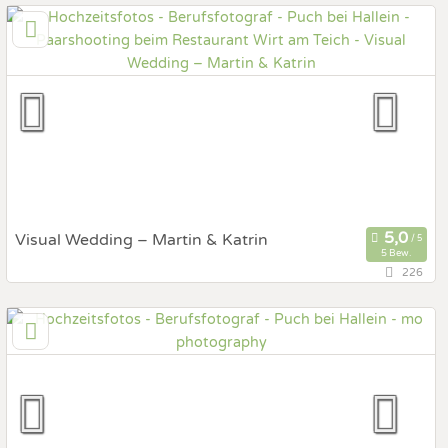
4240 Freistadt, Oberösterreich, Österreich
Prewedding Shooting
Art des Shootings:
Hochzeits Shooting
Fotostory
Fotobox mit Zubehör
Visual Wedding – Martin & Katrin
5 Bew.
226
69,4 km
(Entfernung von Puch bei Hallein)
4742 Pram, Oberösterreich, Österreich
Prewedding Shooting
Art des Shootings:
Hochzeits Shooting
Fotostory
Fotobox mit Zubehör