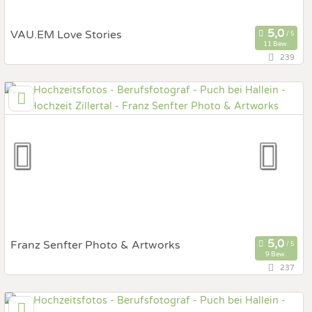
VAU.EM Love Stories
11 Bew.
239
87,5 km
(Entfernung von Puch bei Hallein)
4621 Sipbachzell, Oberösterreich, Österreich
Prewedding Shooting
Art des Shootings:
Hochzeits Shooting
Fotostory
Fotobox mit Zubehör
Franz Senfter Photo & Artworks
9 Bew.
237
76,3 km
(Entfernung von Puch bei Hallein)
6323 Bad Häring, Tirol, Österreich