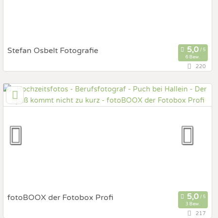
Stefan Osbelt Fotografie
6 Bew.
220
95,7 km
(Entfernung von Puch bei Hallein)
4063 Hörsching, Oberösterreich, Österreich
Prewedding Shooting
Art des Shootings:
Hochzeits Shooting
Fotostory
Fotobox mit Zubehör
fotoBOOX der Fotobox Profi
3 Bew.
217