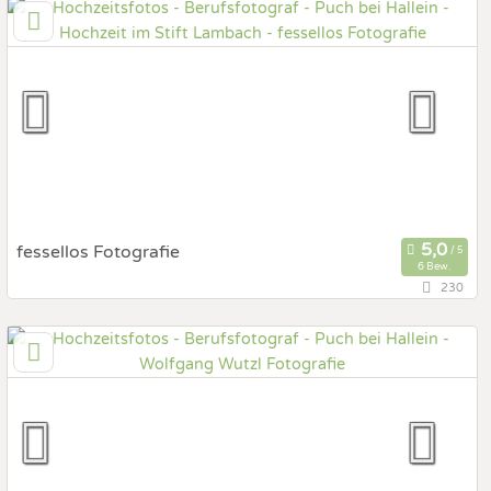
4210 Gallneukirchen, Oberösterreich, Österreich
Prewedding Shooting
Art des Shootings:
Hochzeits Shooting
Fotostory
Fotobox mit Zubehör
fessellos Fotografie
6 Bew.
230
53,2 km
(Entfernung von Puch bei Hallein)
4840 Vöcklabruck, Oberösterreich, Österreich
Prewedding Shooting
Art des Shootings:
Hochzeits Shooting
Fotostory
Fotobox mit Zubehör