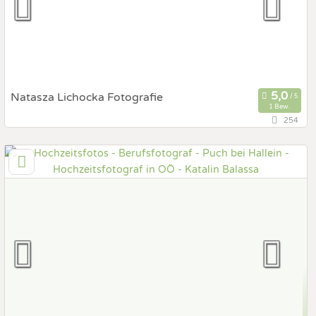
Fotobox mit Zubehör
Natasza Lichocka Fotografie
1 Bew.
254
136,4 km
(Entfernung von Puch bei Hallein)
6020 Innsbruck, Tirol, Österreich
Prewedding Shooting
Art des Shootings:
Hochzeits Shooting
Fotostory
Fotobox mit Zubehör