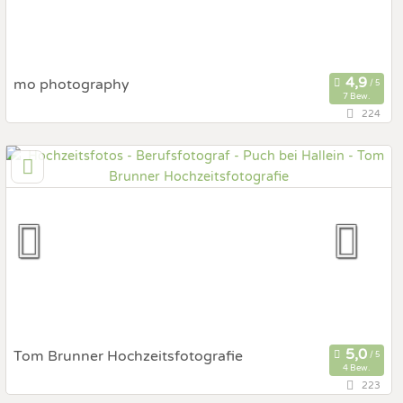
mo photography
7 Bew.
224
147 km
(Entfernung von Puch bei Hallein)
6178 Unterperfuss, Tirol, Österreich
Prewedding Shooting
Art des Shootings:
Hochzeits Shooting
Fotostory
Fotobox mit Zubehör
Tom Brunner Hochzeitsfotografie
4 Bew.
223