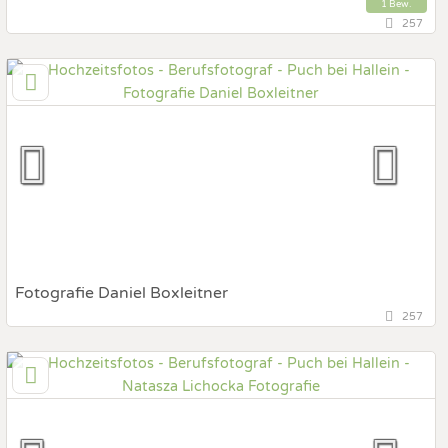
1 Bew.
257
91,8 km
(Entfernung von Puch bei Hallein)
4580 Windischgarsten, Oberösterreich, Österreich
Prewedding Shooting
Art des Shootings:
Hochzeits Shooting
Fotostory
Fotobox mit Zubehör
Fotografie Daniel Boxleitner
257
97,6 km
(Entfernung von Puch bei Hallein)
4092 Esternberg, Oberösterreich, Österreich
Prewedding Shooting
Art des Shootings:
Hochzeits Shooting
Fotostory