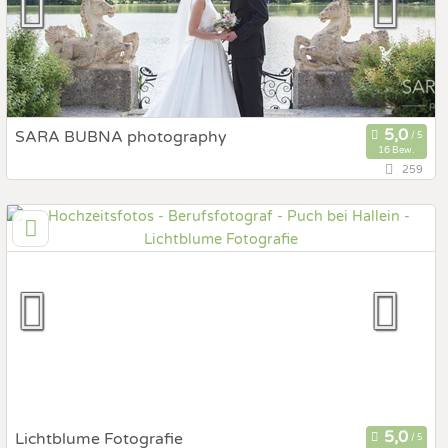
SARA BUBNA photography
16 Bew.
259
9,2 km
(Entfernung von Puch bei Hallein)
5020 Salzburg, Salzburg, Österreich
Prewedding Shooting
Art des Shootings:
Hochzeits Shooting
Fotostory
Fotobox mit Zubehör
Lichtblume Fotografie