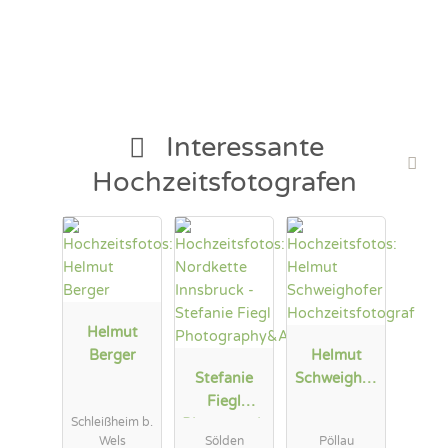
Interessante
Hochzeitsfotografen
Helmut
Berger
Helmut
Stefanie
Schweighof
Fiegl
er
Schleißheim b.
Photograph
Hochzeitsfo
Wels
Sölden
Pöllau
y&Arts
tograf