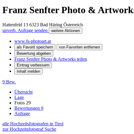
Franz Senfter Photo & Artwork
Hattenfeld 13
6323
Bad Häring
Österreich
unverb. Anfrage senden
weitere Aktionen
www.fs-photoart.at
als Favorit speichern
von Favoriten entfernen
Bewertung abgeben
Franz Senfter Photo & Artworks teilen
Eintrag verbessern
Inhalt melden
9 Bew.
Übersicht
Lage
Fotos
29
Bewertungen
9
Anfrage
alle Hochzeitsfotografen in Tirol
zur Hochzeitsfotograf Suche