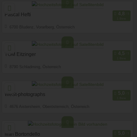
Fotobox mit Zubehör
Pascal Hefti
1 Bew.
6700 Bludenz, Vorarlberg, Österreich
Prewedding Shooting
Art des Shootings:
Hochzeits Shooting
Fotostory
Fotobox mit Zubehör
TOM Eitzinger
1 Bew.
8790 Schladming, Österreich
Prewedding Shooting
Art des Shootings:
Hochzeits Shooting
Fotostory
Fotobox mit Zubehör
WeSt-photographs
1 Bew.
4676 Aistersheim, Oberösterreich, Österreich
Prewedding Shooting
Art des Shootings:
Hochzeits Shooting
Fotostory
Fotobox mit Zubehör
Ivan Bortondello