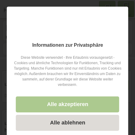
Menu
Hochzeitsfotograf
in ...
mit Fotobox alleine buchbar
1
Informationen zur Privatsphäre
Filtern
Karte
Nähe
Sortieren
Diese Website verwendet - Ihre Erlaubnis vorausgesetzt -
Cookies und ähnliche Technologien für Funktionen, Tracking und
273
Hochzeitsfotografen
Targeting. Manche Funktionen sind nur mit Erlaubnis von Cookies
möglich. Außerdem brauchen wir Ihr Einverständnis um Daten zu
sammeln, auf derer Grundlage wir diese Website weiter
Lukas Sauseng Photography
verbessern.
2 Bew.
8020 Graz, Steiermark, Österreich
Prewedding Shooting
Art des Shootings:
Alle akzeptieren
Hochzeits Shooting
Fotostory
Fotobox mit Zubehör
Alle ablehnen
Leine-Liebe Hochzeitsfotografie | Hochzeitsfotograf
Hannover