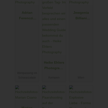
Adrian
Jewgenia
Ferenczik
Billiani
Photograph
Photograph
y
y
Heike Ehlers
Photograph
Wimpassing im
y
Schwarzatale
Kempen
Wien
Marian