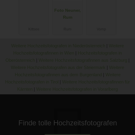
Foto Neuner,
Rum
Kittsee
Rum
Vomp
Weitere Hochzeitsfotografen in Niederösterreich
|
Weitere
Hochzeitsfotografinnen in Wien
|
Hochzeitsfotografen in
Oberösterreich
|
Weitere Hochzeitsfotografinnen aus Salzburg
|
Weitere Hochzeitsfotografen aus der Steiermark
|
Weitere
Hochzeitsfotografinnen aus dem Burgenland
|
Weitere
Hochzeitsfotografen in Tirol
|
Weitere Hochzeitsfotografinnen für
Kärnten
|
Weitere Hochzeitsfotografen in Vorarlberg
Finde tolle Hochzeitsfotografen