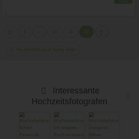
1 Bew.
Prewedding Shooting
Art des Shootings:
Hochzeits Shooting
Fotostory
1
...
10
11
12
Fotobox mit Zubehör
Hochzeitsfotograf Suche teilen
Interessante
Hochzeitsfotografen