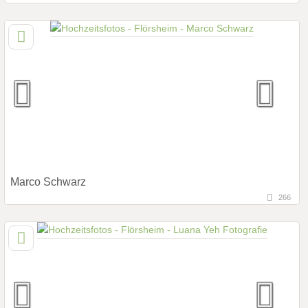
Hochzeits Shooting
Fotostory
133,8 km
(Entfernung von Flörsheim)
Fotobox mit Zubehör
66809 Körprich, Saarland, Deutschland
Prewedding Shooting
Art des Shootings:
Hochzeits Shooting
Fotostory
Fotobox mit Zubehör
Marco Schwarz
266
26,5 km
(Entfernung von Flörsheim)
55270 Bubenheim, Rheinland-Pfalz, Deutschland
Prewedding Shooting
Art des Shootings:
Hochzeits Shooting
Fotostory