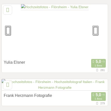
20,1 km
(Entfernung von Flörsheim)
60325 Frankfurt am Main, Hessen, Deutschland
Prewedding Shooting
Art des Shootings:
Hochzeits Shooting
Fotostory
Fotobox mit Zubehör
Yulia Elsner
1 Bew.
281
114,9 km
(Entfernung von Flörsheim)
76287 Rheinstetten, Baden-Württemberg, Deutschland
Prewedding Shooting
Art des Shootings:
Frank Herzmann Fotografie
Hochzeits Shooting
Fotostory
1 Bew.
279
150,5 km
Fotobox mit Zubehör
(Entfernung von Flörsheim)