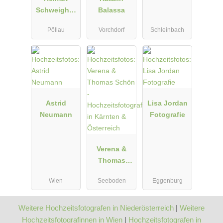
Schweighof
Balassa
er
Pöllau
Vorchdorf
Schleinbach
Hochzeitsfot
ograf
Astrid
Lisa Jordan
Neumann
Fotografie
Verena &
Thomas
Schön -
Wien
Seeboden
Eggenburg
Hochzeitsfot
ografen in
Kärnten &
Weitere Hochzeitsfotografen in Niederösterreich
|
Weitere
Österreich
Hochzeitsfotografinnen in Wien
|
Hochzeitsfotografen in