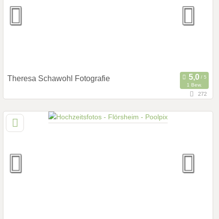
Hochzeits Shooting
Fotostory
Fotobox mit Zubehör
Theresa Schawohl Fotografie
1 Bew.
272
149,6 km
(Entfernung von Flörsheim)
51375 Leverkusen, Deutschland
Prewedding Shooting
Art des Shootings:
Hochzeits Shooting
Fotostory
Fotobox mit Zubehör