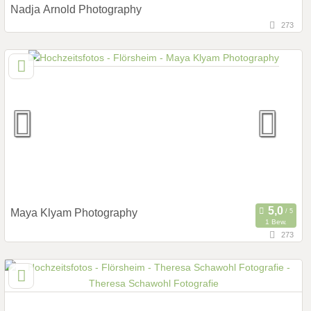
Nadja Arnold Photography
273
18,7 km
(Entfernung von Flörsheim)
65760 , Hessen, Deutschland
Prewedding Shooting
Art des Shootings:
Hochzeits Shooting
Fotostory
Fotobox mit Zubehör
Maya Klyam Photography
1 Bew.
273
146,3 km
(Entfernung von Flörsheim)
50667 Köln, Nordrhein-Westfalen, Deutschland
Prewedding Shooting
Art des Shootings: