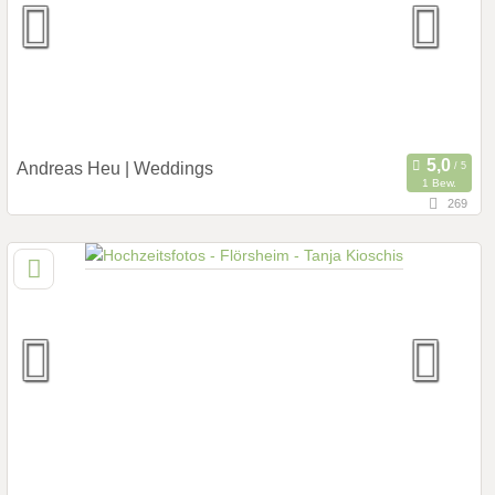
Hochzeits Shooting
Fotostory
Fotobox mit Zubehör
Andreas Heu | Weddings
1 Bew.
269
92,9 km
(Entfernung von Flörsheim)
55776 Ruschberg, Rheinland-Pfalz, Deutschland
Prewedding Shooting
Art des Shootings:
Hochzeits Shooting
Fotostory
Fotobox mit Zubehör