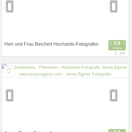
Herr und Frau Beichert Hochzeits-Fotografen
2 Bew.
276
13,1 km
(Entfernung von Flörsheim)
65929 Frankfurt, Hessen, Deutschland
Hochzeits Shooting
Art des Shootings:
Fotostory
Portrait Hochzeitsshooting
Fotobox mit Zubehör