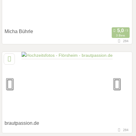
Micha Bührle
3 Bew.
284
147,8 km
(Entfernung von Flörsheim)
70197 Stuttgart, Baden-Württemberg, Deutschland
Prewedding Shooting
Art des Shootings:
Hochzeits Shooting
Fotostory
Fotobox mit Zubehör
brautpassion.de
284