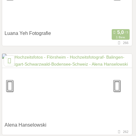
Fotobox mit Zubehör
Luana Yeh Fotografie
1 Bew.
266
143,1 km
(Entfernung von Flörsheim)
74420 Oberrot, Baden-Württemberg, Deutschland
Prewedding Shooting
Art des Shootings:
Hochzeits Shooting
Fotostory
Fotobox mit Zubehör
Alena Hanselowski
262