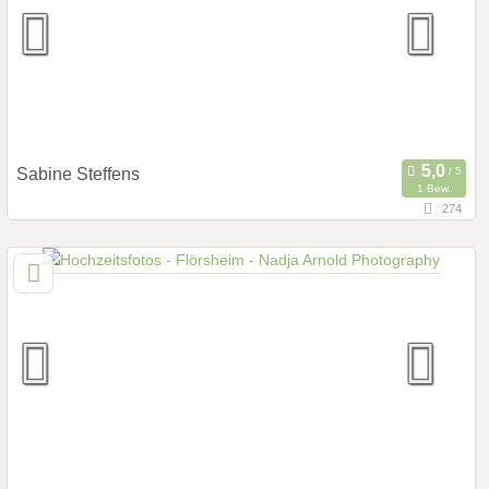
Hochzeits Shooting
Fotostory
Fotobox mit Zubehör
Sabine Steffens
1 Bew.
274
10,1 km
(Entfernung von Flörsheim)
65205 Wiesbaden, Hessen, Deutschland
Prewedding Shooting
Art des Shootings:
Hochzeits Shooting
Fotostory
Fotobox mit Zubehör