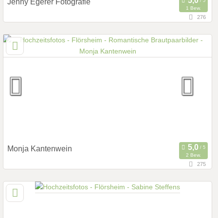
Jenny Egerer Fotografie
1 Bew.
276
108,3 km
(Entfernung von Flörsheim)
53879 Euskirchen, Deutschland
Prewedding Shooting
Art des Shootings:
Hochzeits Shooting
Fotostory
Fotobox mit Zubehör
Monja Kantenwein
2 Bew.
275
117,5 km
(Entfernung von Flörsheim)
75203 Königsbach-Stein, Baden-Württemberg, Deutschland
Prewedding Shooting
Art des Shootings: