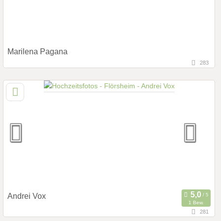
Marilena Pagana
283
59,9 km
(Entfernung von Flörsheim)
68163 Mannheim, Baden-Württemberg, Deutschland
Prewedding Shooting
Art des Shootings:
Hochzeits Shooting
Fotostory
Fotobox mit Zubehör
Andrei Vox
1 Bew.
281