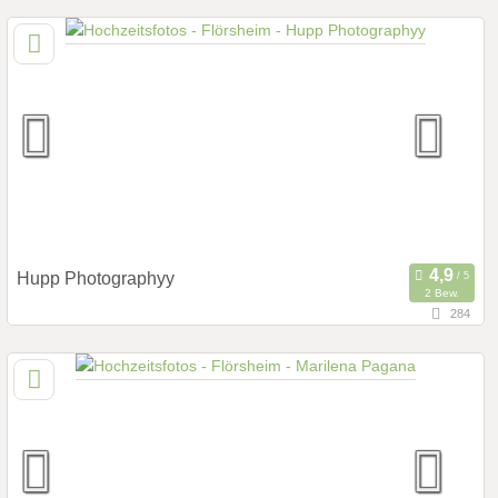
83,5 km
(Entfernung von Flörsheim)
97816 Lohr a. Main, Bayern, Deutschland
Prewedding Shooting
Art des Shootings:
Hochzeits Shooting
Fotostory
Fotobox mit Zubehör
Hupp Photographyy
2 Bew.
284
107,2 km
(Entfernung von Flörsheim)
97204 Höchberg, Bayern, Deutschland
Prewedding Shooting
Art des Shootings:
Hochzeits Shooting
Fotostory
Fotobox mit Zubehör