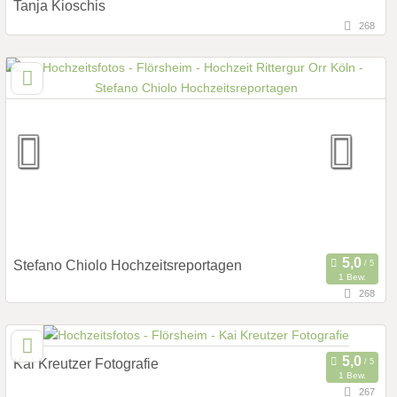
Tanja Kioschis
268
143,8 km
(Entfernung von Flörsheim)
51105 Köln, Deutschland
Prewedding Shooting
Art des Shootings:
Hochzeits Shooting
Fotostory
Fotobox mit Zubehör
Stefano Chiolo Hochzeitsreportagen
1 Bew.
268
146,8 km
(Entfernung von Flörsheim)
50937 Köln, Nordrhein-Westfalen, Deutschland
Kai Kreutzer Fotografie
Prewedding Shooting
Art des Shootings:
1 Bew.
267