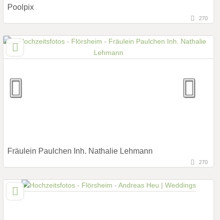
Poolpix
270
129,2 km
(Entfernung von Flörsheim)
97422 Schweinfurt, Bayern, Deutschland
After Wedding Shooting
Art des Shootings:
Unterwassershooting
Fotobox mit Zubehör
Fräulein Paulchen Inh. Nathalie Lehmann
270
79,2 km
(Entfernung von Flörsheim)
67655 Kaiserslautern, Rheinland-Pfalz, Deutschland
Prewedding Shooting
Art des Shootings: