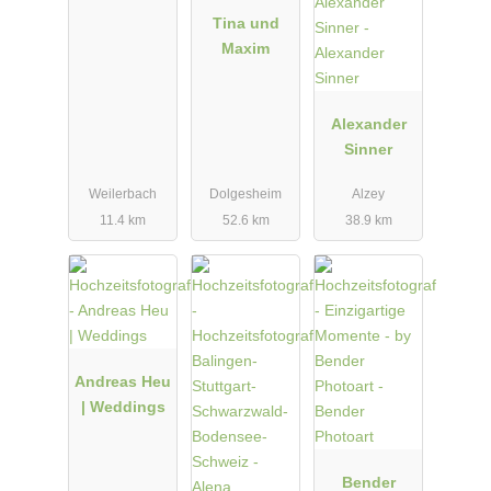
Tina und
Maxim
Alexander
Sinner
Weilerbach
Dolgesheim
Alzey
11.4 km
52.6 km
38.9 km
Andreas Heu
| Weddings
Bender