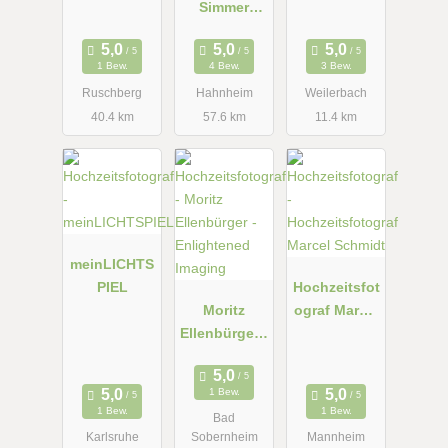
Simmer
y
Fotografie
1 Bew.
4 Bew.
3 Bew.
Ruschberg
Hahnheim
Weilerbach
40.4 km
57.6 km
11.4 km
meinLICHTS
PIEL
Hochzeitsfot
Moritz
ograf Marcel
Ellenbürger -
Schmidt
Enlightened
Imaging
1 Bew.
1 Bew.
1 Bew.
Bad
Karlsruhe
Sobernheim
Mannheim