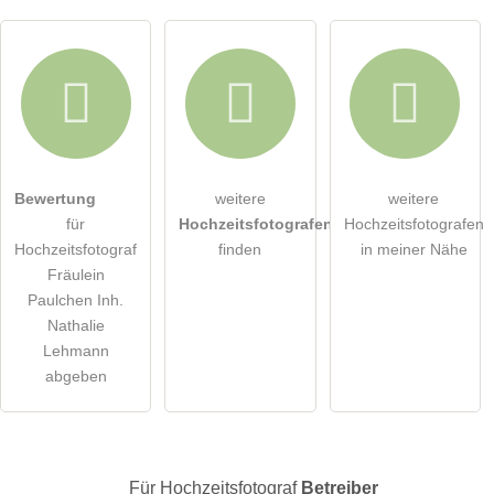
Hiermit akzeptiere ich die
AGB
.
Bewertung
weitere
weitere
für
Hochzeitsfotografen
Hochzeitsfotografen
Die
Datenschutzerklärung
habe ich zur Kenntnis genommen.
Hochzeitsfotograf
finden
in meiner Nähe
Fräulein
öffentliche Frage stellen
Abbrechen
Paulchen Inh.
Nathalie
Hinweis:
Bitte beachten Sie, öffentliche Fragen sind
für alle
Lehmann
Besucher sichtbar
.
abgeben
Klicken Sie hier um eine
individuelle Frage
an den
Hochzeitsfotograf-Eintrag zu stellen
.
Für Hochzeitsfotograf
Betreiber