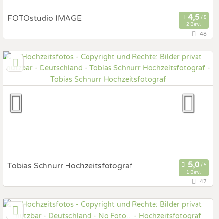
FOTOstudio IMAGE
2 Bew.
48
13349 Berlin, Berlin, Deutschland
Prewedding Shooting
Art des Shootings:
Hochzeits Shooting
Fotostory
Fotobox mit Zubehör
Tobias Schnurr Hochzeitsfotograf
1 Bew.
47
60594 Frankfurt am Main, Hessen, Deutschland
Prewedding Shooting
Art des Shootings: