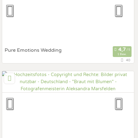
Fotobox mit Zubehör
Pure Emotions Wedding
1 Bew.
40
23611 Bad Schwartau, Schleswig-Holstein, Deutschland
Prewedding Shooting
Art des Shootings:
Hochzeits Shooting
Fotostory
Fotobox mit Zubehör