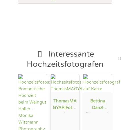
Interessante
Hochzeitsfotografen
ThomasMA
Bettina
GYAR|Fotod
Danzl
esign
Photograph
y