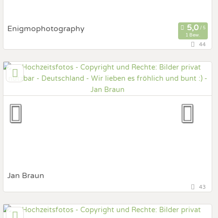
Enigmophotography
1 Bew.
44
94375 Stallwang, Bayern, Deutschland
Prewedding Shooting
Art des Shootings:
Hochzeits Shooting
Fotostory
Fotobox mit Zubehör
Jan Braun
43
33100 Paderborn, Nordrhein-Westfalen, Deutschland