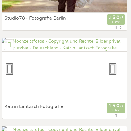
Studio78 - Fotografie Berlin
1 Bew.
64
10365 Berlin, Berlin, Deutschland
Prewedding Shooting
Art des Shootings:
Hochzeits Shooting
Fotostory
Fotobox mit Zubehör
Katrin Lantzsch Fotografie
3 Bew.
53
04299 Leipzig, Sachsen, Deutschland