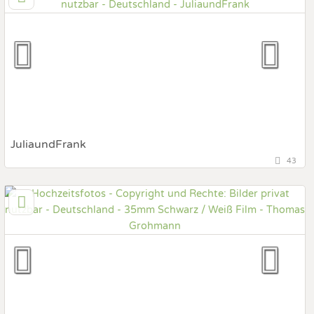
Prewedding Shooting
Art des Shootings:
Hochzeits Shooting
Fotostory
Fotobox mit Zubehör
JuliaundFrank
43
01309 Dresden, Sachsen, Deutschland
Prewedding Shooting
Art des Shootings:
Hochzeits Shooting
Fotostory
Fotobox mit Zubehör