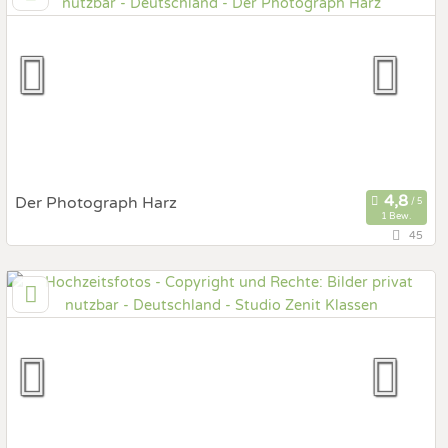
Hochzeits Shooting
Fotostory
Fotobox mit Zubehör
Der Photograph Harz
1 Bew.
45
38871 Abbenrode, Sachsen-Anhalt, Deutschland
Prewedding Shooting
Art des Shootings:
Hochzeits Shooting
Fotostory
Fotobox mit Zubehör