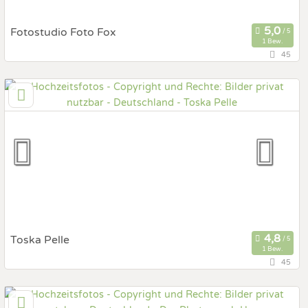
Fotostudio Foto Fox
1 Bew.
45
53229 Bonn, Nordrhein-Westfalen, Deutschland
Prewedding Shooting
Art des Shootings:
Hochzeits Shooting
Fotostory
Fotobox mit Zubehör
Toska Pelle
1 Bew.
45
38268 Lengede, Niedersachsen, Deutschland
Prewedding Shooting
Art des Shootings: