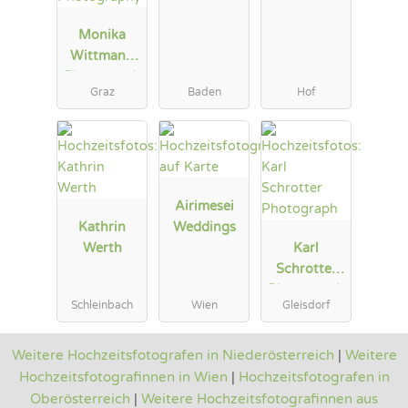
Monika
Wittmann
Photograph
Graz
Baden
Hof
y
Airimesei
Kathrin
Weddings
Werth
Karl
Schrotter
Photograph
Schleinbach
Wien
Gleisdorf
Weitere Hochzeitsfotografen in Niederösterreich
|
Weitere
Hochzeitsfotografinnen in Wien
|
Hochzeitsfotografen in
Oberösterreich
|
Weitere Hochzeitsfotografinnen aus