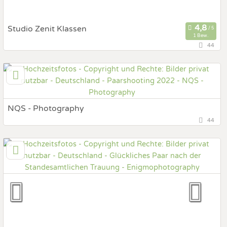
Studio Zenit Klassen
1 Bew.
44
33729 Bielefeld, Nordrhein-Westfalen, Deutschland
Prewedding Shooting
Art des Shootings:
Hochzeits Shooting
Portrait Hochzeitsshooting
NQS - Photography
Fotobox mit Zubehör
44
54314 Zerf, Rheinland-Pfalz, Deutschland
Prewedding Shooting
Art des Shootings:
Hochzeits Shooting
Fotostory
Fotobox mit Zubehör