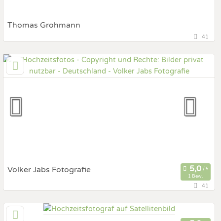
Thomas Grohmann
41
01127 Dresden, Sachsen, Deutschland
Prewedding Shooting
Art des Shootings:
Hochzeits Shooting
After Wedding Shooting
Fotobox mit Zubehör
Volker Jabs Fotografie
1 Bew.
41
72144 Baden-Württemberg - Dußlingen
Prewedding Shooting
Art des Shootings: