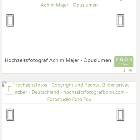
Hochzeits Shooting
Fotostory
Fotobox mit Zubehör
Hochzeitsfotograf Achim Majer - Opuslumen
1 Bew.
46
71126 Gäufelden, Baden-Württemberg, Deutschland
Prewedding Shooting
Art des Shootings:
Hochzeits Shooting
Fotostory
Fotobox mit Zubehör