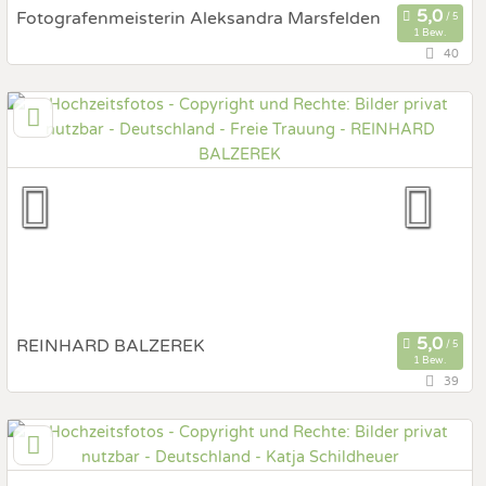
Fotografenmeisterin Aleksandra Marsfelden
1 Bew.
40
30419 Hannover, Niedersachsen, Deutschland
Prewedding Shooting
Art des Shootings:
Hochzeits Shooting
Fotostory
Fotobox mit Zubehör
REINHARD BALZEREK
1 Bew.
39
19053 Schwerin - Altstadt, Mecklenburg-Vorpommern,
Deutschland
Prewedding Shooting
Art des Shootings: