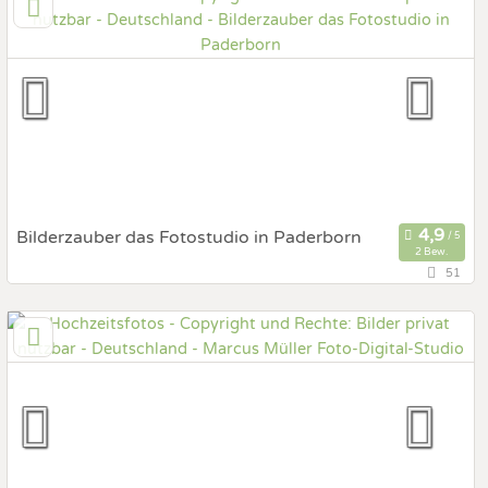
Prewedding Shooting
Art des Shootings:
Hochzeits Shooting
Fotostory
Fotobox mit Zubehör
Bilderzauber das Fotostudio in Paderborn
2 Bew.
51
33102 Paderborn, Nordrhein-Westfalen, Deutschland
Prewedding Shooting
Art des Shootings:
Hochzeits Shooting
Fotostory
Fotobox mit Zubehör