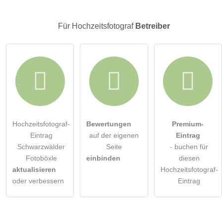
Klicken Sie hier um eine
individuelle Frage
an den
Hochzeitsfotograf-Eintrag zu stellen
.
Für Hochzeitsfotograf
Betreiber
Hochzeitsfotograf-
Bewertungen
Premium-
Eintrag
auf der eigenen
Eintrag
Schwarzwälder
Seite
- buchen für
Fotoböxle
einbinden
diesen
aktualisieren
Hochzeitsfotograf-
oder verbessern
Eintrag