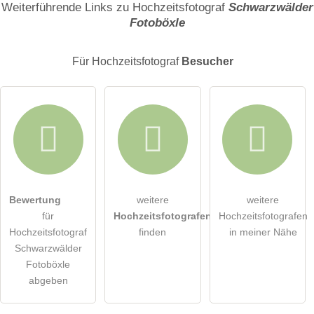
Weiterführende Links zu Hochzeitsfotograf
Schwarzwälder
Fotoböxle
E-Mail-Adresse (wird nicht veröffentlicht)
Für Hochzeitsfotograf
Besucher
Hiermit akzeptiere ich die
AGB
.
Bewertung
weitere
weitere
für
Hochzeitsfotografen
Hochzeitsfotografen
Die
Datenschutzerklärung
habe ich zur Kenntnis genommen.
Hochzeitsfotograf
finden
in meiner Nähe
Schwarzwälder
öffentliche Frage stellen
Abbrechen
Fotoböxle
abgeben
Hinweis:
Bitte beachten Sie, öffentliche Fragen sind
für alle
Besucher sichtbar
.