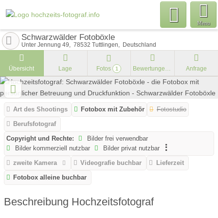
Menu
Schwarzwälder Fotoböxle
Unter Jennung 49
78532
Tuttlingen
Deutschland
Übersicht
Lage
Fotos
Bewertungen
Anfrage
1
Art des Shootings
Fotobox mit Zubehör
Fotostudio
Berufsfotograf
Copyright und Rechte:
Bilder frei verwendbar
Bilder kommerziell nutzbar
Bilder privat nutzbar
zweite Kamera
Videografie buchbar
Lieferzeit
Fotobox alleine buchbar
Beschreibung Hochzeitsfotograf