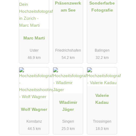
Präsenzwerk
Sonderfarbe
am See
Fotografie
Marc Marti
Uster
Friedrichshafen
Balingen
46.9 km
54.2 km
32.2 km
Valerie
Wladimir
Kadau
Wolf Wagner
Jäger
Konstanz
Singen
Trossingen
44.5 km
25.0 km
18.0 km