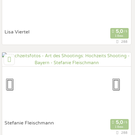
Lisa Viertel
1 Bew.
288
87484 Nesselwang, Bayern, Deutschland
Prewedding Shooting
Art des Shootings:
Hochzeits Shooting
Fotostory
Fotobox mit Zubehör
Stefanie Fleischmann
1 Bew.
288