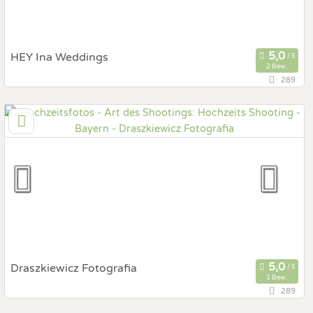
HEY Ina Weddings
2 Bew.
289
83024 Rosenheim, Bayern, Deutschland
Prewedding Shooting
Art des Shootings:
Hochzeits Shooting
Fotostory
Fotobox mit Zubehör
Draszkiewicz Fotografia
1 Bew.
289
82515 Wolfratshausen, Bayern, Deutschland