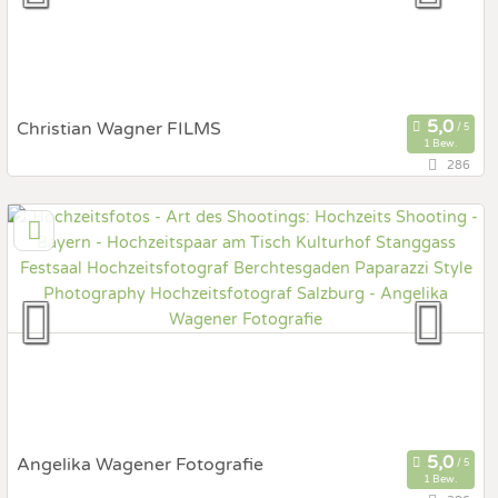
Christian Wagner FILMS
1 Bew.
286
93092 Barbing, Bayern, Deutschland
Prewedding Shooting
Art des Shootings:
Hochzeits Shooting
Fotostory
Fotobox mit Zubehör
Angelika Wagener Fotografie
1 Bew.