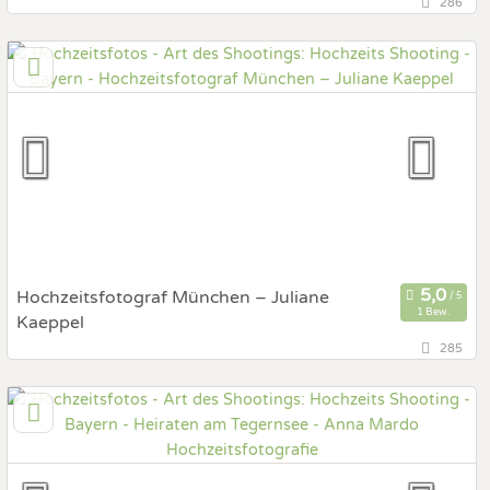
286
83395 Freilassing, Bayern, Deutschland
Prewedding Shooting
Art des Shootings:
Hochzeits Shooting
Fotostory
Fotobox mit Zubehör
Hochzeitsfotograf München – Juliane
1 Bew.
Kaeppel
285
München, Bayern, Deutschland
Prewedding Shooting
Art des Shootings:
Hochzeits Shooting
Fotostory
Fotobox mit Zubehör