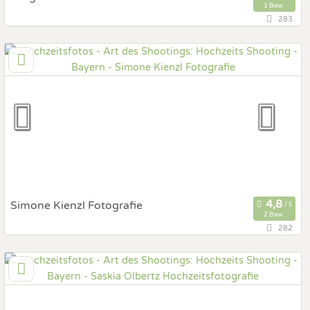
1 Bew.
283
82541 Munsing , Bayern, Deutschland
Prewedding Shooting
Art des Shootings:
Hochzeits Shooting
Fotostory
Fotobox mit Zubehör
Simone Kienzl Fotografie
2 Bew.
282
84539 Ampfing, Bayern, Deutschland
Hochzeits Shooting
Art des Shootings:
After Wedding Shooting
Portrait Hochzeitsshooting