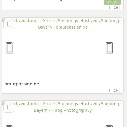
2 Bew.
284
94315 Straubing, Bayern, Deutschland
Prewedding Shooting
Art des Shootings:
Hochzeits Shooting
Fotostory
Fotobox mit Zubehör
brautpassion.de
284
97816 Lohr a. Main, Bayern, Deutschland
Prewedding Shooting
Art des Shootings:
Hochzeits Shooting
Fotostory