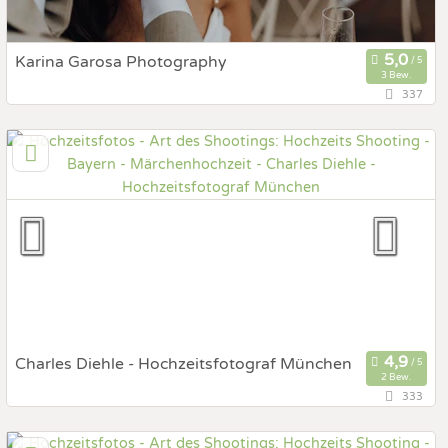
Karina Garosa Photography
3 Bew.
337
80805 München, Bayern, Deutschland
Prewedding Shooting
Art des Shootings:
Hochzeits Shooting
Fotostory
Fotobox mit Zubehör
Charles Diehle - Hochzeitsfotograf München
2 Bew.
333
82041 Deisenhofen, Bayern, Deutschland