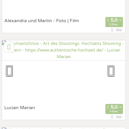
Alexandra und Martin - Foto | Film
5 Bew.
302
94034 Passau, Bayern, Deutschland
Prewedding Shooting
Art des Shootings:
Hochzeits Shooting
Fotostory
Fotobox mit Zubehör
Lucian Marian
4 Bew.
302
82515 Wolfratshausen, Bayern, Deutschland