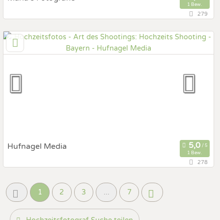
1 Bew.
279
93339 Riedenburg, Bayern, Deutschland
Prewedding Shooting
Art des Shootings:
Hochzeits Shooting
Fotostory
Fotobox mit Zubehör
Hufnagel Media
1 Bew.
278
90480 Nürnberg, Bayern, Deutschland
Prewedding Shooting
Art des Shootings:
1
2
3
...
7
Hochzeits Shooting
Fotostory