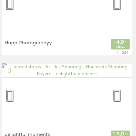
Fotobox mit Zubehör
Hupp Photographyy
2 Bew.
284
97204 Höchberg, Bayern, Deutschland
Prewedding Shooting
Art des Shootings:
Hochzeits Shooting
Fotostory
Fotobox mit Zubehör
delightful moments