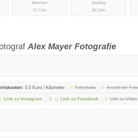
München
Ampfing
47.7 km
56.3 km
otograf
Alex Mayer Fotografie
hrtskosten:
0.5 Euro / Kilometer
Fotostudio
Anzahl der Foto
Link zu Instagram
Link zu Facebook
Link zu Video