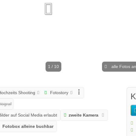
1 / 10
alle Fotos a
ochzeits Shooting
Fotostory
K
tograf
ilder auf Social Media erlaubt
zweite Kamera
Fotobox alleine buchbar