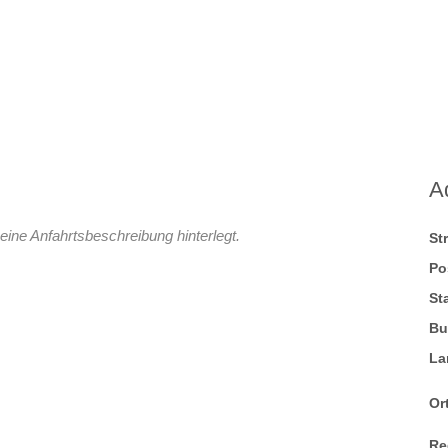
A
eine Anfahrtsbeschreibung hinterlegt.
St
Po
St
Bu
La
Ort
Re