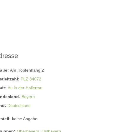
dresse
raße:
Am Hopfenhang 2
stleitzahl:
PLZ 84072
adt:
Au in der Hallertau
ndesland:
Bayern
nd:
Deutschland
steil:
keine Angabe
gionen:
Oberbayern
Ostbayern