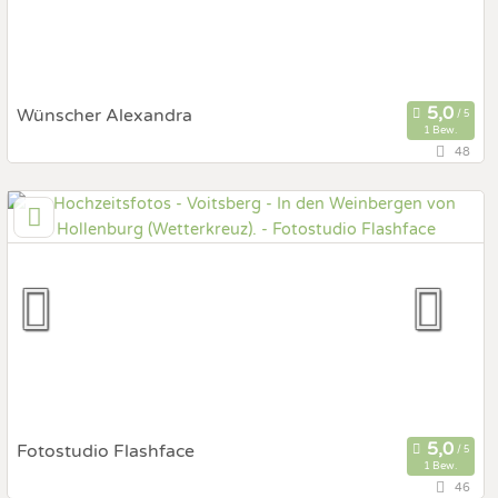
Wünscher Alexandra
1 Bew.
48
41,9 km
(Entfernung von Voitsberg)
8160 Weiz, Steiermark, Österreich
Prewedding Shooting
Art des Shootings:
Hochzeits Shooting
After Wedding Shooting
Fotobox mit Zubehör
Fotostudio Flashface
1 Bew.
46