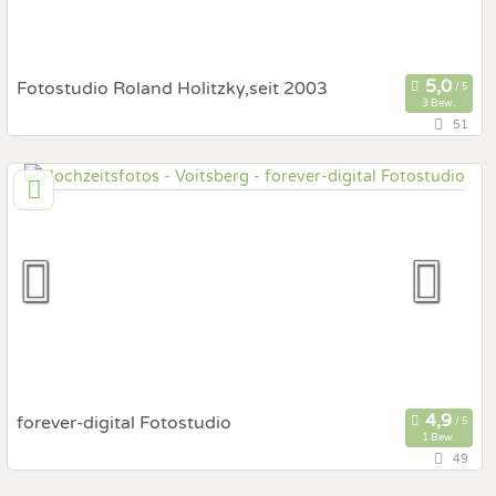
Fotostudio Roland Holitzky,seit 2003
3 Bew.
51
114,7 km
(Entfernung von Voitsberg)
5582 St. Michael im Lungau, Salzburg, Österreich
Prewedding Shooting
Art des Shootings:
Hochzeits Shooting
Fotostory
Fotobox mit Zubehör
forever-digital Fotostudio
1 Bew.
49
31,7 km
(Entfernung von Voitsberg)