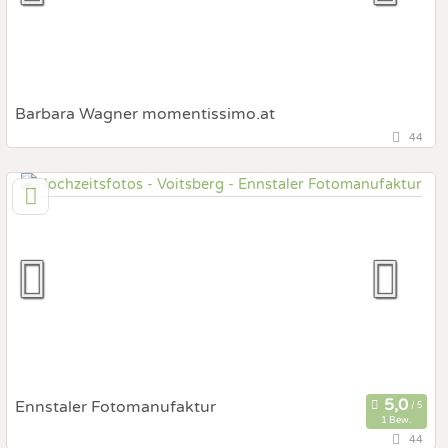
Fotobox mit Zubehör
Barbara Wagner momentissimo.at
44
152,2 km
(Entfernung von Voitsberg)
7083 Purbach, Burgenland, Österreich
Prewedding Shooting
Art des Shootings:
Hochzeits Shooting
Fotostory
Fotobox mit Zubehör
Ennstaler Fotomanufaktur
1 Bew.
44