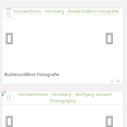
49,5 km
(Entfernung von Voitsberg)
8472 Straß in Steiermark, Steiermark, Österreich
Hochzeits Shooting
Art des Shootings:
After Wedding Shooting
Portrait Hochzeitsshooting
Fotobox mit Zubehör
ButterundBrot Fotografie
31
49,4 km
(Entfernung von Voitsberg)
8322 Studenzen, Steiermark, Österreich
Prewedding Shooting
Art des Shootings:
Hochzeits Shooting
Fotostory