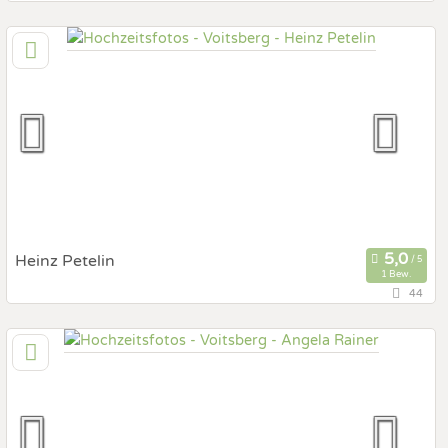
105,6 km
(Entfernung von Voitsberg)
8965 Michaelerberg-Pruggern, Steiermark, Österreich
Prewedding Shooting
Art des Shootings:
Hochzeits Shooting
Fotostory
Fotobox mit Zubehör
Heinz Petelin
1 Bew.
44
103 km
(Entfernung von Voitsberg)
5575 Lessach, Salzburg, Österreich
Prewedding Shooting
Art des Shootings:
Hochzeits Shooting
Fotostory