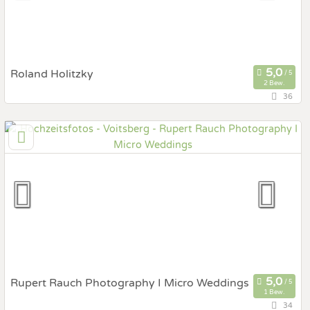
Fotobox mit Zubehör
Roland Holitzky
2 Bew.
36
114,7 km
(Entfernung von Voitsberg)
5582 St. Michael im Lungau, Salzburg, Österreich
Prewedding Shooting
Art des Shootings:
Hochzeits Shooting
Fotostory
Fotobox mit Zubehör
Rupert Rauch Photography I Micro Weddings
1 Bew.
34