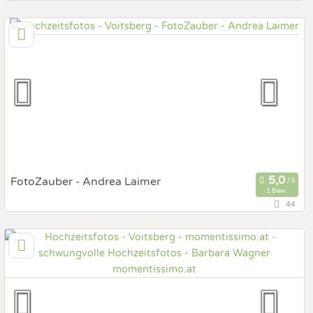
136 km
(Entfernung von Voitsberg)
3100 St.Pölten, Niederösterreich, Österreich
Prewedding Shooting
Art des Shootings:
Hochzeits Shooting
Fotostory
Fotobox mit Zubehör
FotoZauber - Andrea Laimer
1 Bew.
44
139,1 km
(Entfernung von Voitsberg)
4820 Bad Ischl, Oberösterreich, Österreich
Prewedding Shooting
Art des Shootings:
Hochzeits Shooting
Fotostory