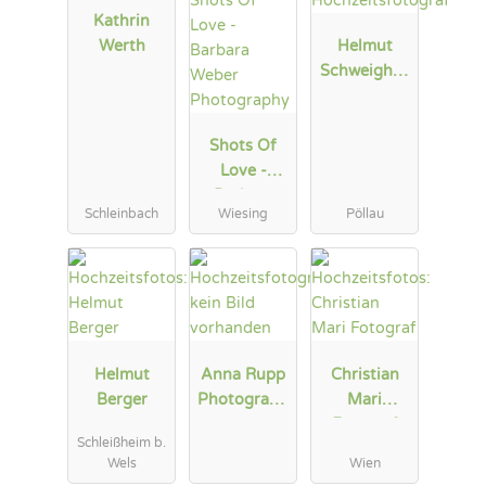
Kathrin
Werth
Helmut
Schweighof
er
Hochzeitsfo
Shots Of
tograf
Love -
Barbara
Schleinbach
Wiesing
Pöllau
Weber
Photograph
y
Helmut
Anna Rupp
Christian
Berger
Photograph
Mari
y
Fotograf
Schleißheim b.
Wels
Wien