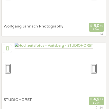
Fotobox mit Zubehör
Wolfgang Jannach Photography
1 Bew.
24
78,4 km
(Entfernung von Voitsberg)
9020 Klagenfurt am Wörthersee, Kärnten, Österreich
Prewedding Shooting
Art des Shootings:
Hochzeits Shooting
Fotostory
Fotobox mit Zubehör
STUDIOHORST
1 Bew.
24