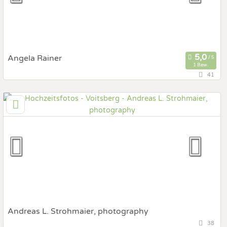
Fotobox mit Zubehör
Angela Rainer
1 Bew.
41
134,1 km
(Entfernung von Voitsberg)
4802 Ebensee, Oberösterreich, Österreich
Prewedding Shooting
Art des Shootings:
Hochzeits Shooting
Fotostory
Fotobox mit Zubehör
Andreas L. Strohmaier, photography
38