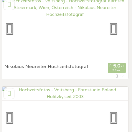
9020 Klagenfurt, Kärnten, Österreich
Prewedding Shooting
Art des Shootings:
Hochzeits Shooting
Fotostory
Fotobox mit Zubehör
Nikolaus Neureiter Hochzeitsfotograf
2 Bew.
53
88,7 km
(Entfernung von Voitsberg)
9081 Reifnitz am Wörthersee, Kärnten, Österreich
Prewedding Shooting
Art des Shootings:
Hochzeits Shooting
Fotostory
Fotobox mit Zubehör