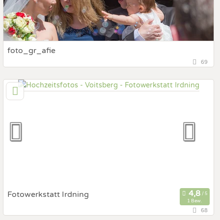
foto_gr_afie
69
152,3 km
(Entfernung von Voitsberg)
2333 Leopoldsdorf, Niederösterreich, Österreich
Prewedding Shooting
Art des Shootings:
Hochzeits Shooting
Fotostory
Fotobox mit Zubehör
Fotowerkstatt Irdning
1 Bew.
68