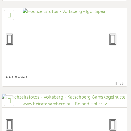
58,9 km
(Entfernung von Voitsberg)
8330 Feldbach, Steiermark, Österreich
Prewedding Shooting
Art des Shootings:
Hochzeits Shooting
Fotostory
Fotobox mit Zubehör
Igor Spear
38
150,3 km
(Entfernung von Voitsberg)
4600 Wels, Österreich
Prewedding Shooting
Art des Shootings:
Hochzeits Shooting
Fotostory