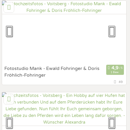
9400 Wolfsberg, Kärnten, Österreich
Prewedding Shooting
Art des Shootings:
Hochzeits Shooting
Fotostory
Fotobox mit Zubehör
Fotostudio Mank - Ewald Fohringer & Doris
1 Bew.
Fröhlich-Fohringer
49
121 km
(Entfernung von Voitsberg)
3240 Mank, Niederösterreich, Österreich
Prewedding Shooting
Art des Shootings:
Hochzeits Shooting
Fotostory
Fotobox mit Zubehör