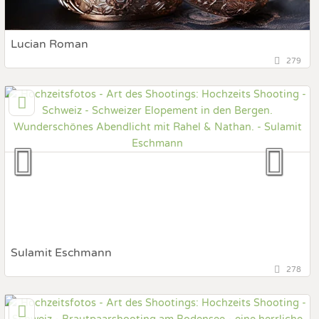
Lucian Roman
279
1260 Nyon, Genf, Schweiz
Prewedding Shooting
Art des Shootings:
Hochzeits Shooting
Fotostory
Fotobox mit Zubehör
Sulamit Eschmann
278
4665 Oftringen, Aargau, Schweiz