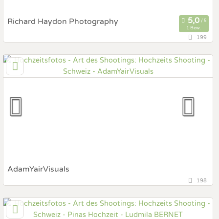
Richard Haydon Photography
1 Bew.
199
8723 Maseltrangen, St. Gallen, Schweiz
Prewedding Shooting
Art des Shootings:
Hochzeits Shooting
Fotostory
Fotobox mit Zubehör
AdamYairVisuals
198
6005 Luzern, Luzern, Schweiz
Prewedding Shooting
Art des Shootings: