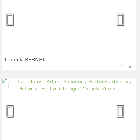
Hochzeits Shooting
Fotostory
Fotobox mit Zubehör
Ludmila BERNET
198
8280 Kreuzlingen, Zürich, Schweiz
Prewedding Shooting
Art des Shootings:
Hochzeits Shooting
Fotostory
Fotobox mit Zubehör