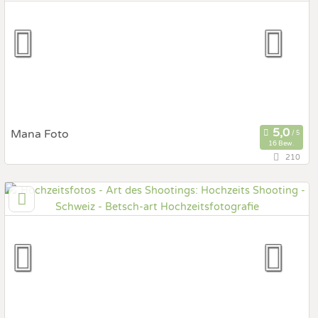
Hochzeits Shooting
Fotostory
Fotobox mit Zubehör
Mana Foto
16 Bew.
210
3072 Ostermundigen, Bern, Schweiz
Prewedding Shooting
Art des Shootings:
Hochzeits Shooting
Fotostory
Fotobox mit Zubehör