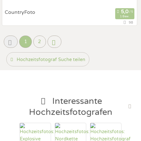
CountryFoto
1 Bew.
98
8714 Feldbach, Zürich, Schweiz
Prewedding Shooting
Art des Shootings:
1
2
Hochzeits Shooting
Fotostory
Hochzeitsfotograf Suche teilen
Fotobox mit Zubehör
Interessante
Hochzeitsfotografen