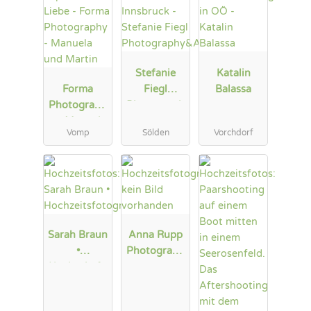
Stefanie
Katalin
Forma
Fiegl
Balassa
Photograph
Photograph
y - Manuela
y&Arts
Vomp
Sölden
Vorchdorf
und Martin
Sarah Braun
Anna Rupp
•
Photograph
Hochzeitsfo
y
tografie