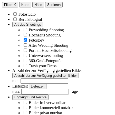
Filtern
0
Karte
Nähe
Sortieren
Fotostudio
Berufsfotograf
Art des Shootings
Prewedding Shooting
Hochzeits Shooting
Fotostory
After Wedding Shooting
Portrait Hochzeitsshooting
Unterwassershooting
360-Grad-Fotografie
Trash your Dress
Anzahl der zur Verfügung gestellten Bilder
Anzahl der zur Verfügung gestellten Bilder
min.
Lieferzeit
Lieferzeit
max.
Tage
Copyright und Rechte
Bilder frei verwendbar
Bilder kommerziell nutzbar
Bilder privat nutzbar