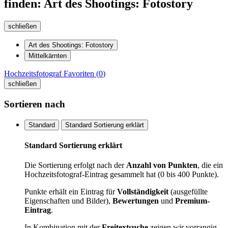
finden: Art des Shootings: Fotostory
schließen
Art des Shootings: Fotostory
Mittelkärnten
Hochzeitsfotograf
Favoriten (
0
)
schließen
Sortieren nach
Standard
Standard Sortierung erklärt
Standard Sortierung erklärt
Die Sortierung erfolgt nach der
Anzahl von Punkten
, die ein
Hochzeitsfotograf-Eintrag gesammelt hat (0 bis 400 Punkte).
Punkte erhält ein Eintrag für
Vollständigkeit
(ausgefüllte
Eigenschaften und Bilder),
Bewertungen
und
Premium-
Eintrag
.
In Kombination mit der
Freitextsuche
zeigen wir vorrangig