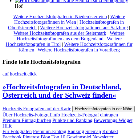
Bettina Danzl Photography
Hof
Weitere Hochzeitsfotografen in Niederösterreich
|
Weitere
Hochzeitsfotografinnen in Wien
|
Hochzeitsfotografen in
Oberösterreich
|
Weitere Hochzeitsfotografinnen aus Salzburg
|
Weitere Hochzeitsfotografen aus der Steiermark
|
Weitere
Hochzeitsfotografinnen aus dem Burgenland
|
Weitere
Hochzeitsfotografen in Tirol
|
Weitere Hochzeitsfotografinnen für
Kärnten
|
Weitere Hochzeitsfotografen in Vorarlberg
Finde tolle Hochzeitsfotografen
auf hochzeit.click
»Hochzeitsfotografen in Deutschland,
Österreich und der Schweiz finden«
Hochzeits Fotografen auf der Karte
Hochzeitsfotografen in der Nähe
Über Hochzeits-Fotograf.info
Hochzeits-Fotograf eintragen
Premium-Eintrag buchen
Punkte und Ranking
Bewertungs-Widget
Hilfe
Für Fotografen
Premium-Eintrag
Ranking
Sitemap
Kontakt
Facebook
Pinterest
Blog
Top 10
Gewinnspiel
Newsletter