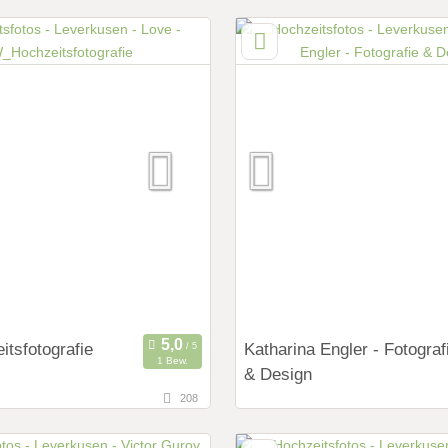
fernung von Leverkusen)
elbach, Rheinland-Pfalz,
d
ings:
ng Shooting
 Shooting
y
Zubehör
tsfotografie
Katharina Engler - Fotograf
1 Bew.
& Design
208
122,8 km
fernung von Leverkusen)
(Entfernung von Lever
n, Nordrhein-Westfalen,
48268 Greven, Nordrhein-Wes