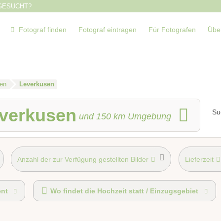
GESUCHT?
Fotograf finden
Fotograf eintragen
Für Fotografen
Übe
len
Leverkusen
everkusen
Su
und
150
km Umgebung
Anzahl der zur Verfügung gestellten Bilder
Lieferzeit
Fotobox alleine buchbar
nt
Wo findet die Hochzeit statt / Einzugsgebiet