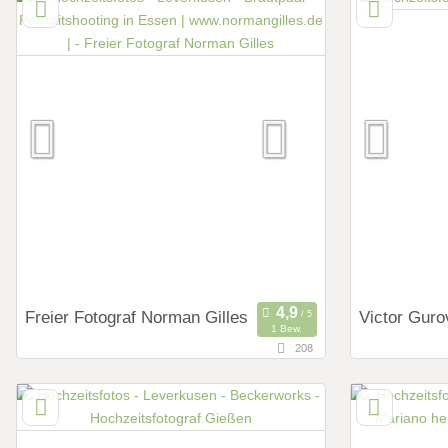
Deutschland
Deutschlan
Art des Shootings:
Art des Shoot
Prewedding Shooting
Preweddi
Hochzeits Shooting
Hochzeits
Fotostory
Fotostor
Fotobox mit Zubehör
Fotobox mit 
Freier Fotograf Norman Gilles
Victor Guro
1 Bew.
208
54,3 km
44,2 km
(Entfernung von Leverkusen)
(Ent
46147 Oberhausen, Nordrhein-Westfalen,
45127 Esse
Deutschland
Deutschlan