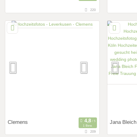
220
15,1 km
31,1 km
(Entfernung von Leverkusen)
(Ent
405899 Düsseldorf, Nordrhein-Westfalen,
42389 Wupp
Deutschland
Deutschlan
Art des Shootings:
Art des Shoot
Prewedding Shooting
Preweddi
Hochzeits Shooting
Hochzeits
Fotostory
Fotostor
Fotobox mit Zubehör
Fotobox mit 
Clemens
Jana Bleich
1 Bew.
209