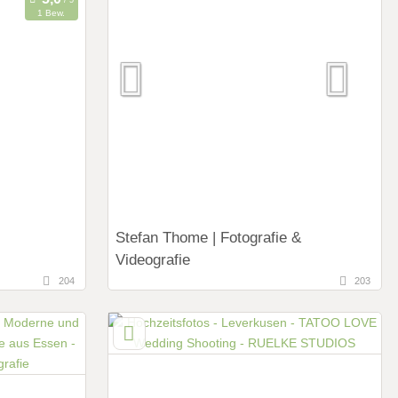
Art des Shootings:
1 Bew.
Prewedding Shooting
usen)
Hochzeits Shooting
Fotostory
alen,
Fotobox mit Zubehör
Stefan Thome | Fotografie &
Videografie
204
203
71,7 km
(Entfernung von Leverkusen)
58706 Menden, Nordrhein-Westfalen,
Deutschland
Art des Shootings:
Prewedding Shooting