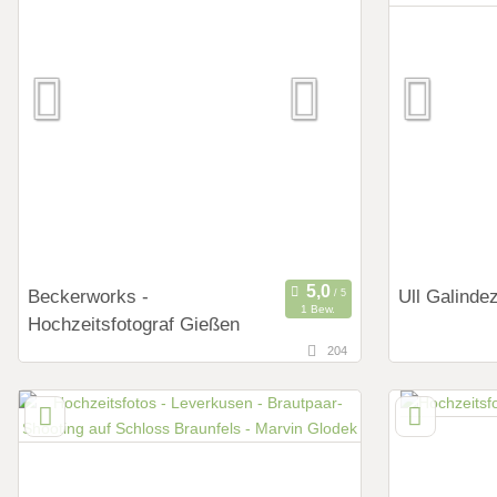
Art des Shootings:
Art des Shoot
Prewedding Shooting
Preweddi
Hochzeits Shooting
Hochzeits
Fotostory
Fotostor
Fotobox mit Zubehör
Fotobox m
Beckerworks -
Ull Galinde
1 Bew.
Hochzeitsfotograf Gießen
204
123,5 km
52,9 km
(Entfernung von Leverkusen)
(Ent
35633 Lahnau, Hessen, Deutschland
53619 Rhei
Westfalen,
Art des Shootings:
Art des Shoot
Prewedding Shooting
Preweddi
Hochzeits Shooting