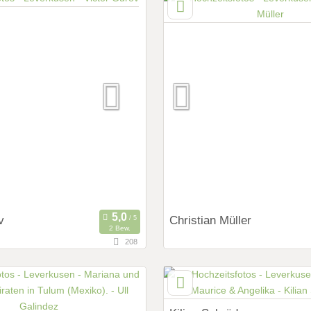
d
Deutschland
ings:
Art des Shootings:
ng Shooting
Prewedding Shooting
 Shooting
Hochzeits Shooting
y
Fotostory
Zubehör
Fotobox mit Zubehör
v
Christian Müller
2 Bew.
208
31,7 km
fernung von Leverkusen)
(Entfernung von Leverk
n, Nordrhein-Westfalen,
50171 Kerpen, Nordrhein-Wes
d
Deutschland