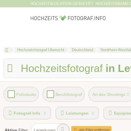
HOCHZEITSLOCATION GESUCHT?
HOCHZEITSBAND 
Hochzeitsfotograf-Übersicht
Deutschland
Nordrhein-Westfa
Hochzeitsfotograf
in L
Fotostudio
Berufsfotograf
Art des Shootings
Videografie buchbar
Fotobox mit Zubehör
Fotograf-Info
Leistungen
Equipme
Leverkusen
Aktive
Filter:
alle Filter entfernen