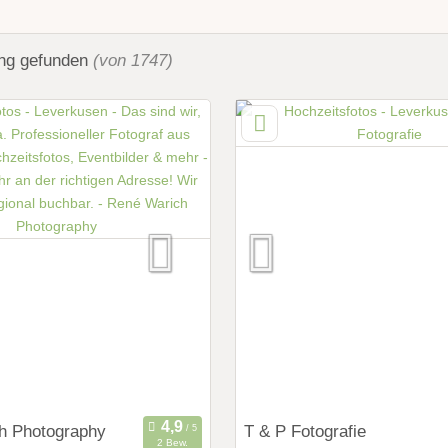
ung
gefunden
(von 1747)
h Photography
T & P Fotografie
2 Bew.