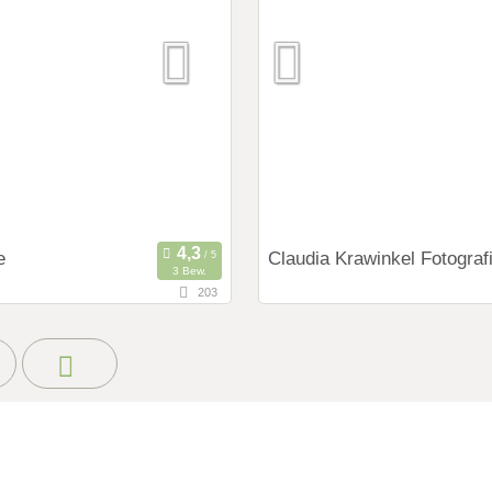
 Shooting
y
it Zubehör
e
Claudia Krawinkel Fotograf
3 Bew.
203
38,6 km
rnung von Leverkusen)
(Entfernung von Leverk
rhausen, Deutschland
45133 Essen, Nordrhein-West
Deutschland
ings:
Art des Shootings:
ng Shooting
Prewedding Shooting
 Shooting
Hochzeits Shooting
y