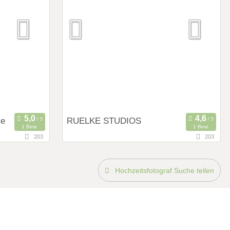
Hochzeits Shooting
Fotostory
Fotobox mit Zubehör
ie
RUELKE STUDIOS
1 Bew.
1 Bew.
203
203
30,5 km
usen)
(Entfernung von Leverkusen)
falen,
40489 Düsseldorf, Nordrhein-Westfalen,
Hochzeitsfotograf Suche teilen
Deutschland
Art des Shootings:
Prewedding Shooting
Hochzeits Shooting