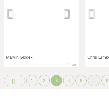
Hochzeits
Fotostory
Fotostor
Fotobox mit Zubehör
Fotobox m
Marvin Glodek
Chris Ermk
203
133,4 km
45 km
(Entfernung von Leverkusen)
(Entfe
35396 Gießen, Hessen, Deutschland
46045 Obe
1
2
3
4
5
...
9
Art des Shootings:
Art des Shoot
Prewedding Shooting
Preweddi
Hochzeits Shooting
Hochzeits
Fotostory
Fotostor