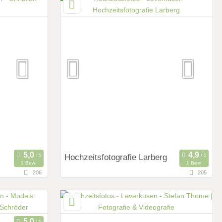
Deutschland
Art des Shootings:
Prewedding Shooting
Hochzeits Shooting
Fotostory
Fotobox mit Zubehör
Hochzeitsfotografie Larberg
1 Bew.
1 Bew.
206
205
40,4 km
usen)
(Entfernung von Leverkusen)
tfalen,
52391 Vettweiß, Nordrhein-Westfalen,
Deutschland