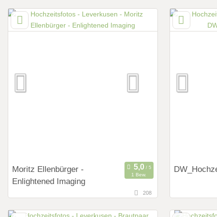
65,4 km
71,6 km
(Entfernung von Leverkusen)
(Ent
57612 Helmeroth, Rheinland-Pfalz,
57644 Wink
Deutschland
Deutschlan
Art des Shootings:
Art des Shoot
Prewedding Shooting
Preweddi
Hochzeits Shooting
Hochzeits
Fotostory
Fotostor
Fotobox mit Zubehör
Fotobox mit 
Moritz Ellenbürger -
DW_Hochzei
1 Bew.
Enlightened Imaging
208
150,8 km
69,2 km
(Entfernung von Leverkusen)
(Ent
55566 Bad Sobernheim, Rheinland-Pfalz,
44536 Lüne