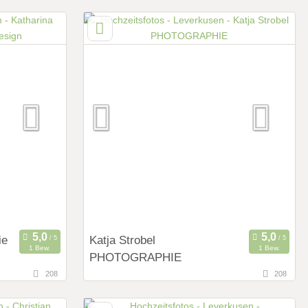
ie
Katja Strobel
1 Bew.
1 Bew.
PHOTOGRAPHIE
208
208
94,5 km
kusen)
(Entfernung von Leverkusen)
tfalen,
56761 Zettingen, Rheinland-Pfalz,