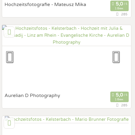
Hochzeitsfotografie - Mateusz Mika
1 Bew.
285
127,4 km
(Entfernung von Kelsterbach)
53121 Bonn, Nordrhein-Westfalen, Deutschland
Prewedding Shooting
Art des Shootings:
Hochzeits Shooting
Fotostory
Fotobox mit Zubehör
Aurelian D Photography
1 Bew.
285
103,6 km
(Entfernung von Kelsterbach)
53562 Notscheid, St Katharinen, Rheinland-Pfalz,
Deutschland