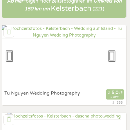
Ab hier
folgen
Hochzeitsfotografen
im
Umkreis von
Kelsterbach
150 km um
(221)
Tu Nguyen Wedding Photography
8 Bew.
358
147 km
(Entfernung von Kelsterbach)
50969 Köln, Nordrhein-Westfalen, Deutschland
Prewedding Shooting
Art des Shootings: