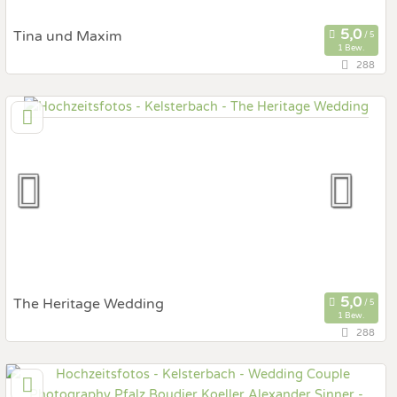
Tina und Maxim
1 Bew.
288
35,6 km
(Entfernung von Kelsterbach)
55278 Dolgesheim, Rheinland-Pfalz, Deutschland
Hochzeits Shooting
Art des Shootings:
Fotostory
After Wedding Shooting
Fotobox mit Zubehör
The Heritage Wedding
1 Bew.
288
137,9 km
(Entfernung von Kelsterbach)
34305 Niedenstein, Hessen, Deutschland