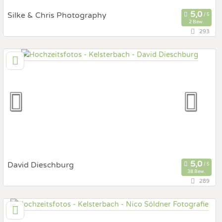
Silke & Chris Photography
2 Bew.
293
21,8 km
(Entfernung von Kelsterbach)
55129 Mainz, Rheinland-Pfalz, Deutschland
Prewedding Shooting
Art des Shootings:
Hochzeits Shooting
Fotostory
Fotobox mit Zubehör
David Dieschburg
38 Bew.
289
32,3 km
(Entfernung von Kelsterbach)
63486 Bruchköbel, Hessen, Deutschland