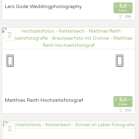
Lars Gode Weddingphotography
3 Bew.
296
139,8 km
(Entfernung von Kelsterbach)
51429 Köln, Nordrhein-Westfalen, Deutschland
Prewedding Shooting
Art des Shootings:
Hochzeits Shooting
Fotostory
Fotobox mit Zubehör
Matthias Raith Hochzeitsfotograf
2 Bew.
293
13,5 km
(Entfernung von Kelsterbach)
63329 Egelsbach, Hessen, Deutschland