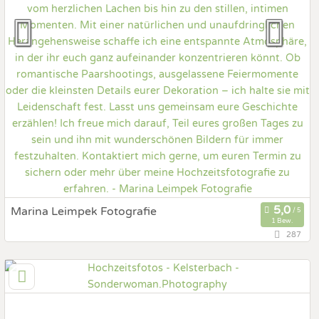
Marina Leimpek Fotografie
1 Bew.
287
40,5 km
(Entfernung von Kelsterbach)
65611 Brechen, Hessen, Deutschland
Prewedding Shooting
Art des Shootings:
Hochzeits Shooting
Fotostory