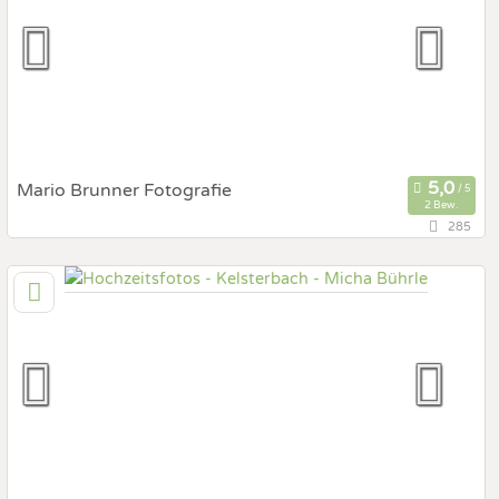
Prewedding Shooting
Art des Shootings:
Hochzeits Shooting
Fotostory
Fotobox mit Zubehör
Mario Brunner Fotografie
2 Bew.
285
129,4 km
(Entfernung von Kelsterbach)
71665 Vaihingen, Baden-Württemberg, Deutschland
Prewedding Shooting
Art des Shootings:
Hochzeits Shooting
Fotostory
Fotobox mit Zubehör