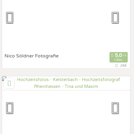
Prewedding Shooting
Art des Shootings:
Hochzeits Shooting
Fotostory
Fotobox mit Zubehör
Nico Söldner Fotografie
1 Bew.
288
11,4 km
(Entfernung von Kelsterbach)
65428 Rüsselsheim am Main, Hessen, Deutschland
Prewedding Shooting
Art des Shootings:
Hochzeits Shooting
Fotostory
Fotobox mit Zubehör