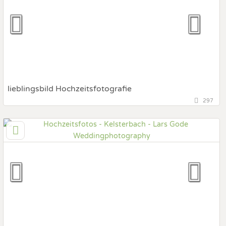
Prewedding Shooting
Art des Shootings:
Hochzeits Shooting
Fotostory
Fotobox mit Zubehör
lieblingsbild Hochzeitsfotografie
297
136,2 km
(Entfernung von Kelsterbach)
71634 Ludwigsburg, Baden-Württemberg, Deutschland
Prewedding Shooting
Art des Shootings:
Hochzeits Shooting
Fotostory
Fotobox mit Zubehör