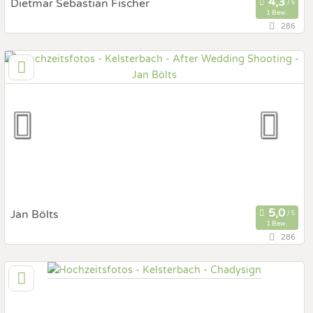
Dietmar Sebastian Fischer
1 Bew.
286
83,6 km
(Entfernung von Kelsterbach)
69226 Nußloch, Baden-Württemberg, Deutschland
Prewedding Shooting
Art des Shootings:
Hochzeits Shooting
Fotostory
Fotobox mit Zubehör
Jan Bölts
1 Bew.
286
130,3 km
(Entfernung von Kelsterbach)
54317 Osburg, Rheinland-Pfalz, Deutschland
Prewedding Shooting
Art des Shootings: