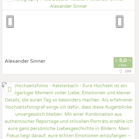
Prewedding Shooting
Art des Shootings:
Hochzeits Shooting
Fotostory
Fotobox mit Zubehör
Alexander Sinner
1 Bew.
288
49,3 km
(Entfernung von Kelsterbach)
55232 Alzey, Rheinland-Pfalz, Deutschland
Prewedding Shooting
Art des Shootings:
Hochzeits Shooting
Fotostory
Fotobox mit Zubehör