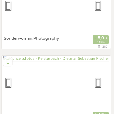
Fotobox mit Zubehör
Sonderwoman.Photography
4 Bew.
287
147,7 km
(Entfernung von Kelsterbach)
50677 Köln, Nordrhein-Westfalen, Deutschland
Prewedding Shooting
Art des Shootings:
Hochzeits Shooting
Fotostory
Fotobox mit Zubehör