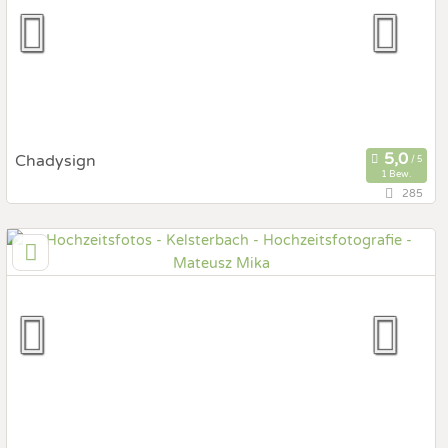
Hochzeits Shooting
Fotostory
Fotobox mit Zubehör
Chadysign
1 Bew.
285
93,8 km
(Entfernung von Kelsterbach)
56593 Obersteinebach, Rheinland-Pfalz, Deutschland
Prewedding Shooting
Art des Shootings:
Hochzeits Shooting
Fotostory
Fotobox mit Zubehör