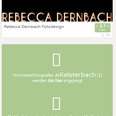
Rebecca Dernbach Fotodesign
1 Bew.
13
65451 Kelsterbach, Hessen, Deutschland
Fotobox mit Zubehör
Art des Shootings
Kelsterbach
Hochzeitsfotografen
in
(1)
werden
bis hier
angezeigt