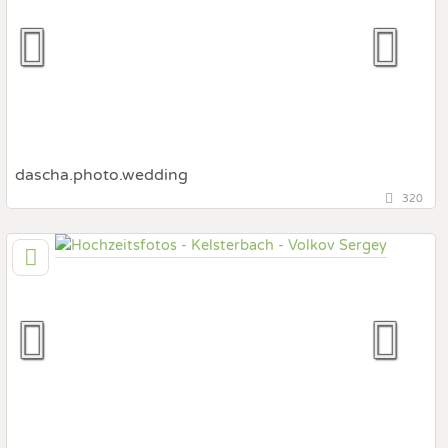
Hochzeits Shooting
Fotostory
Fotobox mit Zubehör
dascha.photo.wedding
320
150,8 km
(Entfernung von Kelsterbach)
50823 Köln, Nordrhein-Westfalen, Deutschland
Prewedding Shooting
Art des Shootings:
Hochzeits Shooting
Fotostory
Fotobox mit Zubehör