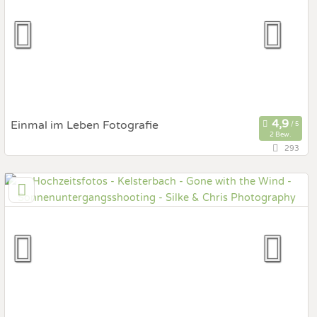
Prewedding Shooting
Art des Shootings:
Hochzeits Shooting
Fotostory
Fotobox mit Zubehör
Einmal im Leben Fotografie
2 Bew.
293
15,1 km
(Entfernung von Kelsterbach)
60389 Frankfurt am Main, Hessen, Deutschland
Prewedding Shooting
Art des Shootings:
Hochzeits Shooting
Fotostory
Fotobox mit Zubehör