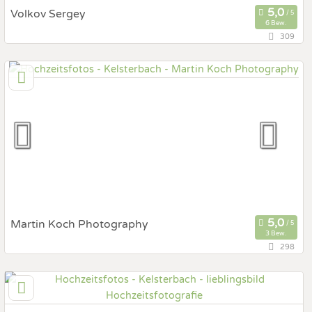
Volkov Sergey
6 Bew.
309
150,3 km
(Entfernung von Kelsterbach)
70173 Stuttgart, Baden-Württemberg, Deutschland
Prewedding Shooting
Art des Shootings:
Hochzeits Shooting
Fotostory
Fotobox mit Zubehör
Martin Koch Photography
3 Bew.
298
91,7 km
(Entfernung von Kelsterbach)
67685 Weilerbach, Rheinland-Pfalz, Deutschland