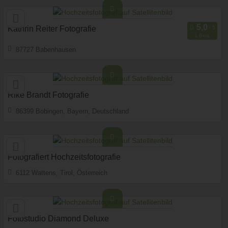
Fotobox mit Zubehör
Art des Shootings
Kathrin Reiter Fotografie
1 Bew.
87727 Babenhausen
103,8 km
(Entfernung von Imst)
Fotobox mit Zubehör
Art des Shootings
Rike Brandt Fotografie
86399 Bobingen, Bayern, Deutschland
114,4 km
(Entfernung von Imst)
Fotobox mit Zubehör
Art des Shootings
Fotografiert Hochzeitsfotografie
6112 Wattens, Tirol, Österreich
64,6 km
(Entfernung von Imst)
Prewedding Shooting
Art des Shootings:
Hochzeits Shooting
Fotostory
Fotostudio Diamond Deluxe