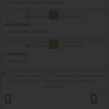
78224 Singen (Hohentwiel), Deutschland
152,7 km
(Entfernung von Imst)
Fotobox mit Zubehör
Art des Shootings
Nataliia Shavro
86156 Augsburg, Deutschland
127,1 km
(Entfernung von Imst)
Fotobox mit Zubehör
Art des Shootings
CocktailFotos
78224 Singen
153,2 km
(Entfernung von Imst)
Fotobox mit Zubehör
Art des Shootings