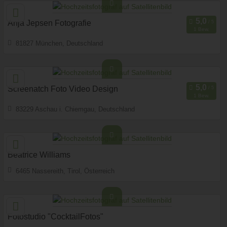
Fotobox mit Zubehör
Art des Shootings
Anja Jepsen Fotografie
1 Bew.
81827 München, Deutschland
120,2 km
(Entfernung von Imst)
Fotobox mit Zubehör
Art des Shootings
Screenatch Foto Video Design
1 Bew.
83229 Aschau i. Chiemgau, Deutschland
133,8 km
(Entfernung von Imst)
Fotobox mit Zubehör
Art des Shootings
Beatrice Williams
6465 Nassereith, Tirol, Österreich
10,6 km
(Entfernung von Imst)
Fotobox mit Zubehör
Art des Shootings
Fotostudio "CocktailFotos"