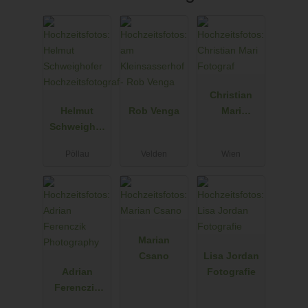
Christian
Helmut
Rob Venga
Mari
Schweighof
Fotograf
er
Pöllau
Velden
Wien
Hochzeitsfot
ograf
Marian
Csano
Lisa Jordan
Adrian
Fotografie
Ferenczik
Photograph