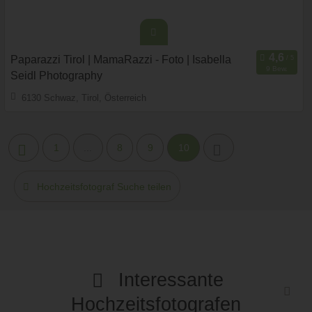
Paparazzi Tirol | MamaRazzi - Foto | Isabella
9 Bew.
Seidl Photography
73,2 km
6130 Schwaz, Tirol, Österreich
(Entfernung von Imst)
Prewedding Shooting
Art des Shootings:
Hochzeits Shooting
Fotostory
1
...
8
9
10
Fotobox mit Zubehör
Hochzeitsfotograf Suche teilen
Interessante
Hochzeitsfotografen