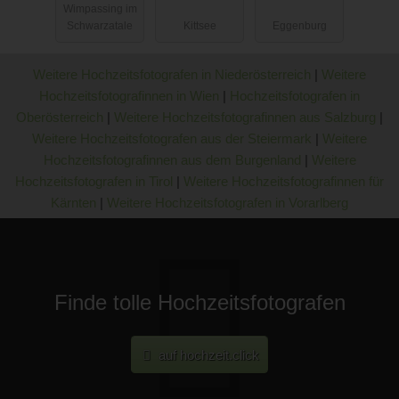
Wimpassing im
y
Schwarzatale
Kittsee
Eggenburg
Weitere Hochzeitsfotografen in Niederösterreich
|
Weitere
Hochzeitsfotografinnen in Wien
|
Hochzeitsfotografen in
Oberösterreich
|
Weitere Hochzeitsfotografinnen aus Salzburg
|
Weitere Hochzeitsfotografen aus der Steiermark
|
Weitere
Hochzeitsfotografinnen aus dem Burgenland
|
Weitere
Hochzeitsfotografen in Tirol
|
Weitere Hochzeitsfotografinnen für
Kärnten
|
Weitere Hochzeitsfotografen in Vorarlberg
Finde tolle Hochzeitsfotografen
auf hochzeit.click