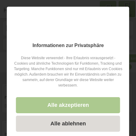
Menu
Hochzeitsfotograf
in Imst
1
Filtern
Karte
Nähe
Sortieren
Informationen zur Privatsphäre
150
Diese Website verwendet - Ihre Erlaubnis vorausgesetzt -
Cookies und ähnliche Technologien für Funktionen, Tracking und
Suchradius:
Targeting. Manche Funktionen sind nur mit Erlaubnis von Cookies
möglich. Außerdem brauchen wir Ihr Einverständnis um Daten zu
1
Hochzeitsfotograf
in Imst
und 234 in Umgebung
sammeln, auf derer Grundlage wir diese Website weiter
verbessern.
HerrStein
Alle akzeptieren
9315 Neukirch, Schweiz
106,4 km
(Entfernung von Imst)
Alle ablehnen
Prewedding Shooting
Art des Shootings:
Hochzeits Shooting
Fotostory
Nadine Siber