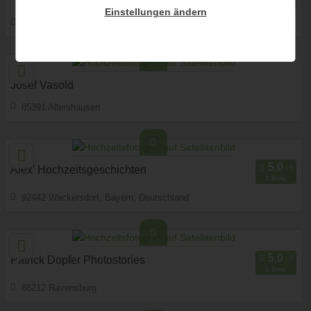
1 Bew.
Einstellungen ändern
Fotobox mit Zubehör
6250 Kundl, Tirol, Österreich
97,6 km
(Entfernung von Imst)
Hochzeits Shooting
Art des Shootings:
Fotostory
Portrait Hochzeitsshooting
Josef Vasold
Fotobox mit Zubehör
85391 Allershausen
148 km
(Entfernung von Imst)
Prewedding Shooting
Art des Shootings:
Hochzeits Shooting
Fotostory
Alex' Hochzeitsgeschichten
1 Bew.
Fotobox mit Zubehör
92442 Wackersdorf, Bayern, Deutschland
112,7 km
(Entfernung von Imst)
Fotobox mit Zubehör
Art des Shootings
Patrick Dopfer Photostories
1 Bew.
88212 Ravensburg
103,9 km
(Entfernung von Imst)