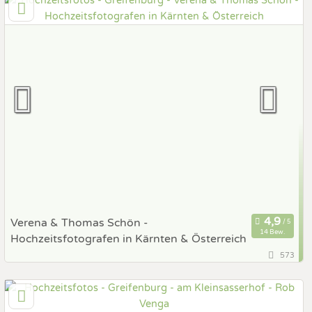
6134 Vomp, Tirol, Österreich
Prewedding Shooting
Art des Shootings:
Hochzeits Shooting
Fotostory
Fotobox mit Zubehör
Verena & Thomas Schön -
14 Bew.
Hochzeitsfotografen in Kärnten & Österreich
573
27,3 km
(Entfernung von Greifenburg)
9871 Seeboden, Kärnten, Österreich
Prewedding Shooting
Art des Shootings: