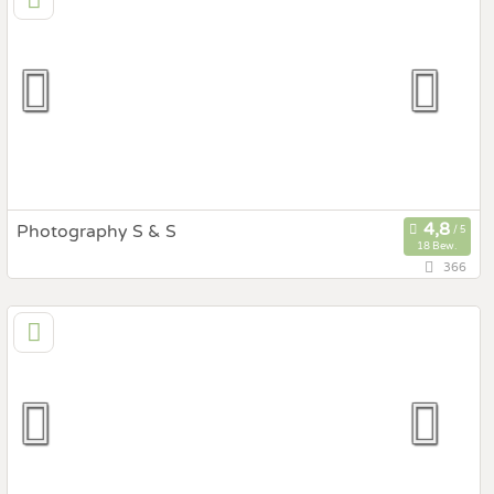
Prewedding Shooting
Art des Shootings:
Hochzeits Shooting
Fotostory
Fotobox mit Zubehör
Photography S & S
18 Bew.
366
74,3 km
(Entfernung von Greifenburg)
5500 Bischofshofen, Salzburg, Österreich
Prewedding Shooting
Art des Shootings:
Hochzeits Shooting
Fotostory
Fotobox mit Zubehör