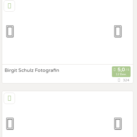
9500 Villach, Kärnten, Österreich
Prewedding Shooting
Art des Shootings:
Hochzeits Shooting
Fotostory
Fotobox mit Zubehör
Birgit Schulz Fotografin
12 Bew.
324
127,2 km
(Entfernung von Greifenburg)
5201 Seekirchen am Wallersee, Salzburg, Österreich
Prewedding Shooting
Art des Shootings:
Hochzeits Shooting
Fotostory
Fotobox mit Zubehör