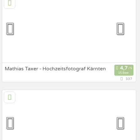
6112 Wattens, Tirol, Österreich
Prewedding Shooting
Art des Shootings:
Hochzeits Shooting
Fotostory
Fotobox mit Zubehör
Mathias Taxer - Hochzeitsfotograf Kärnten
15 Bew.
337
71,7 km
(Entfernung von Greifenburg)
9212 Techelsberg, Kärnten, Österreich
Prewedding Shooting
Art des Shootings:
Hochzeits Shooting
Fotostory
Fotobox mit Zubehör