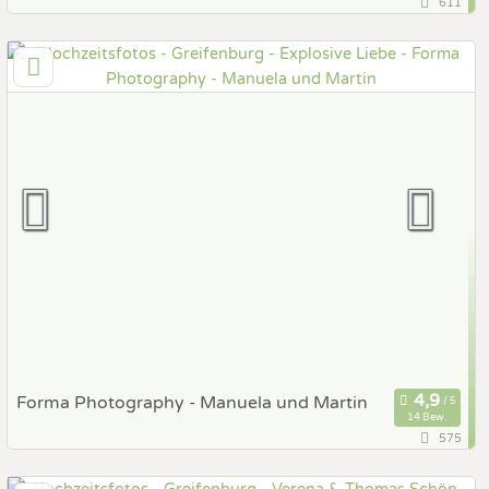
611
127,1 km
(Entfernung von Greifenburg)
6210 Wiesing, Tirol, Österreich
Prewedding Shooting
Art des Shootings:
Hochzeits Shooting
Fotostory
Fotobox mit Zubehör
Forma Photography - Manuela und Martin
14 Bew.
575
130,4 km
(Entfernung von Greifenburg)