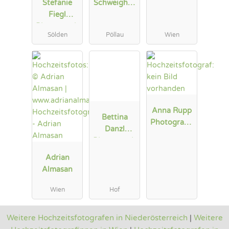
Stefanie
Schweighof
tografen.at
Fiegl
er
Photograph
Hochzeitsfo
Sölden
Pöllau
Wien
y&Arts
tograf
Anna Rupp
Bettina
Photograph
Danzl
y
Photograph
y
Adrian
Almasan
Wien
Hof
Weitere Hochzeitsfotografen in Niederösterreich
|
Weitere