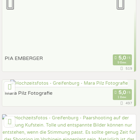
PIA EMBERGER
9 Bew.
519
100,6 km
(Entfernung von Greifenburg)
6281 Gerlos, Tirol, Österreich
Mara Pilz Fotografie
Prewedding Shooting
1 Bew.
Art des Shootings:
497
Hochzeits Shooting
Fotostory
144,5 km
(Entfernung von Greifenburg)
Fotobox mit Zubehör
4800 Attnang-Puchheim, Oberösterreich, Österreich
Prewedding Shooting
Art des Shootings: