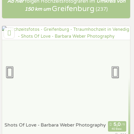
Ab hier
folgen
Hochzeitsfotografen
im
Umkreis von
Greifenburg
150 km um
(237)
Shots Of Love - Barbara Weber Photography
40 Bew.