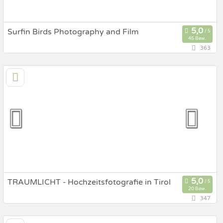
Surfin Birds Photography and Film
45 Bew.
363
86,5 km
(Entfernung von Greifenburg)
9020 Klagenfurt am Wörthersee, Kärnten, Österreich
Prewedding Shooting
Art des Shootings:
Hochzeits Shooting
Fotostory
Fotobox mit Zubehör
TRAUMLICHT - Hochzeitsfotografie in Tirol
20 Bew.
347
133,5 km
(Entfernung von Greifenburg)