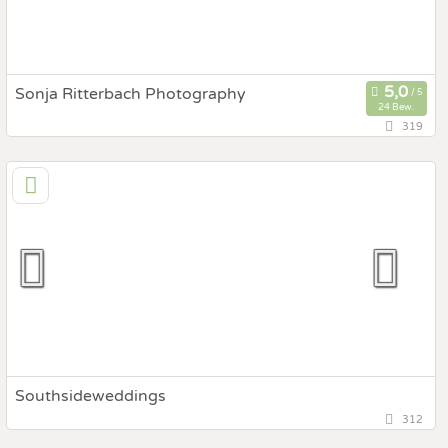
Fotobox mit Zubehör
Sonja Ritterbach Photography
24 Bew.
319
117,5 km
(Entfernung von Greifenburg)
6345 Kössen, Tirol, Österreich
Prewedding Shooting
Art des Shootings:
Hochzeits Shooting
Fotostory
Fotobox mit Zubehör
Southsideweddings
312