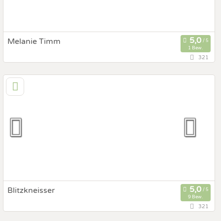
Melanie Timm
1 Bew.
321
56,3 km
(Entfernung von Greifenburg)
9523 Villach, Kärnten, Österreich
Hochzeits Shooting
Art des Shootings:
Fotostory
After Wedding Shooting
Fotobox mit Zubehör
Blitzkneisser
9 Bew.
321
150,3 km
(Entfernung von Greifenburg)