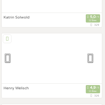
Katrin Solwold
12 Bew.
329
24 km
(Entfernung von Greifenburg)
9800 Spittal an der Drau, Kärnten, Österreich
Prewedding Shooting
Art des Shootings:
Hochzeits Shooting
Fotostory
Fotobox mit Zubehör
Henry Welisch
11 Bew.
326
53,6 km
(Entfernung von Greifenburg)