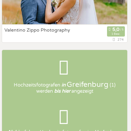
Valentino Zippo Photography
1 Bew.
274
9761 Greifenburg, Kärnten, Österreich
Prewedding Shooting
Art des Shootings:
Hochzeits Shooting
Fotostory
Fotobox mit Zubehör
Greifenburg
Hochzeitsfotografen
in
(1)
werden
bis hier
angezeigt