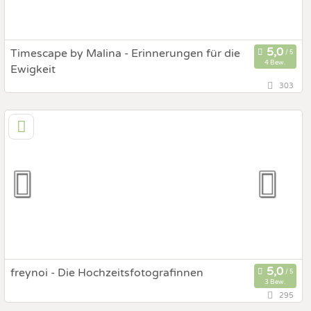
Timescape by Malina - Erinnerungen für die
4 Bew.
Ewigkeit
303
133,7 km
(Entfernung von Gleisdorf)
1090 Wien, Wien, Österreich
Prewedding Shooting
Art des Shootings:
Hochzeits Shooting
Fotostory
Fotobox mit Zubehör
freynoi - Die Hochzeitsfotografinnen
3 Bew.
295
132,2 km