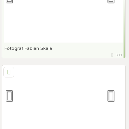
Fotograf Fabian Skala
399
128,7 km
(Entfernung von Gleisdorf)
1120 Wien, Wien, Österreich
Prewedding Shooting
Art des Shootings:
Hochzeits Shooting
Fotostory
Fotobox mit Zubehör