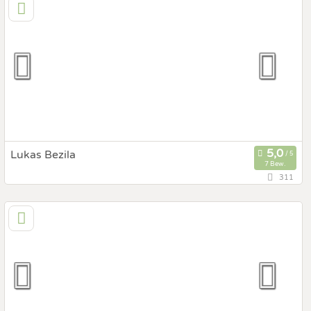
9500 Villach, Kärnten, Österreich
Prewedding Shooting
Art des Shootings:
Hochzeits Shooting
Fotostory
Fotobox mit Zubehör
Lukas Bezila
7 Bew.
311
134,8 km
(Entfernung von Gleisdorf)
1020 Wien, Wien, Österreich
Prewedding Shooting
Art des Shootings:
Hochzeits Shooting
Fotostory
Fotobox mit Zubehör