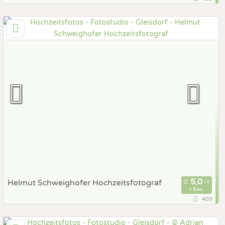
93,2 km
(Entfernung von Gleisdorf)
2751 Steinabrückl, Niederösterreich, Österreich
Prewedding Shooting
Art des Shootings:
Hochzeits Shooting
Fotostory
Fotobox mit Zubehör
Helmut Schweighofer Hochzeitsfotograf
1 Bew.
409
21,8 km
(Entfernung von Gleisdorf)