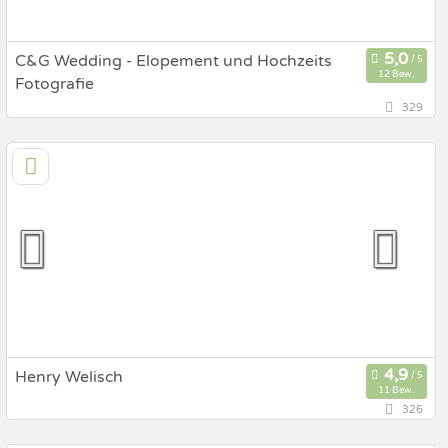
C&G Wedding - Elopement und Hochzeits
12 Bew.
Fotografie
329
27,4 km
(Entfernung von Gleisdorf)
8054 Seiersberg/Graz, Steiermark, Österreich
Prewedding Shooting
Art des Shootings:
Hochzeits Shooting
Fotostory
Fotobox mit Zubehör
Henry Welisch
11 Bew.
326
151,8 km
(Entfernung von Gleisdorf)