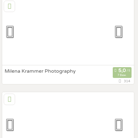
9500 Villach, Kärnten, Österreich
Prewedding Shooting
Art des Shootings:
Hochzeits Shooting
Fotostory
Fotobox mit Zubehör
Milena Krammer Photography
7 Bew.
314
132,2 km
(Entfernung von Gleisdorf)
1160 Wien, Wien, Österreich
Prewedding Shooting
Art des Shootings:
Hochzeits Shooting
Fotostory
Fotobox mit Zubehör