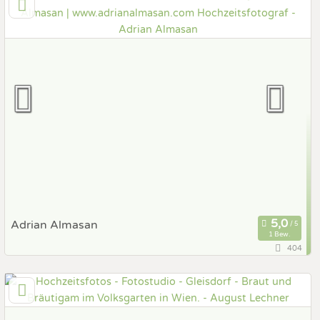
8225 Pöllau, Steiermark, Österreich
Prewedding Shooting
Art des Shootings:
Hochzeits Shooting
Fotostory
Fotobox mit Zubehör
Adrian Almasan
1 Bew.
404
134 km
(Entfernung von Gleisdorf)
1090 Wien, Wien, Österreich
Prewedding Shooting
Art des Shootings: