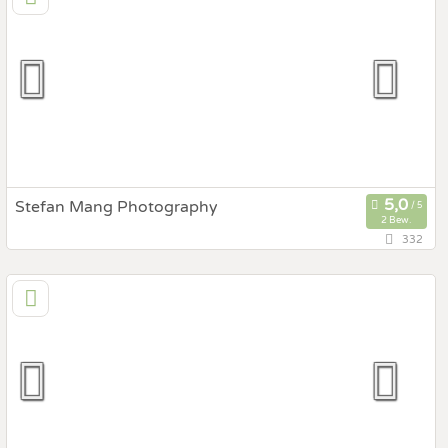
Prewedding Shooting
Art des Shootings:
Hochzeits Shooting
Fotostory
Fotobox mit Zubehör
Stefan Mang Photography
2 Bew.
332
116,9 km
(Entfernung von Gleisdorf)
7083 Purbach, Burgenland, Österreich
Prewedding Shooting
Art des Shootings:
Hochzeits Shooting
Fotostory
Fotobox mit Zubehör