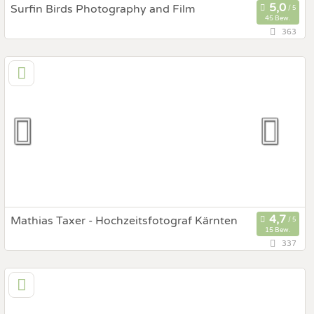
Surfin Birds Photography and Film
45 Bew.
363
121,3 km
(Entfernung von Gleisdorf)
9020 Klagenfurt am Wörthersee, Kärnten, Österreich
Prewedding Shooting
Art des Shootings:
Hochzeits Shooting
Fotostory
Fotobox mit Zubehör
Mathias Taxer - Hochzeitsfotograf Kärnten
15 Bew.
337
133,5 km
(Entfernung von Gleisdorf)
9212 Techelsberg, Kärnten, Österreich
Prewedding Shooting
Art des Shootings: