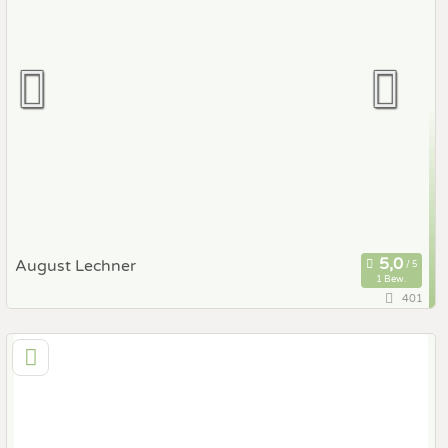
Hochzeits Shooting
Fotostory
Fotobox mit Zubehör
August Lechner
1 Bew.
401
132,4 km
(Entfernung von Gleisdorf)
1010 Wien, Wien, Österreich
Prewedding Shooting
Art des Shootings:
Hochzeits Shooting
Fotostory