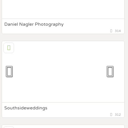
Daniel Nagler Photography
314
30,8 km
(Entfernung von Gleisdorf)
8413 Ragnitz, Steiermark, Österreich
Prewedding Shooting
Art des Shootings:
Hochzeits Shooting
Fotostory
Fotobox mit Zubehör
Southsideweddings
312
151,8 km
(Entfernung von Gleisdorf)