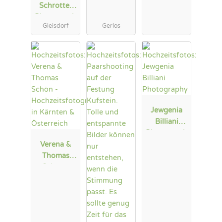
Schrotter
y
Photograph
Gleisdorf
Gerlos
Jewgenia
Billiani
Photograph
Verena &
y
Thomas
Schön -
Hochzeitsfo
tografen in
Kärnten &
Österreich