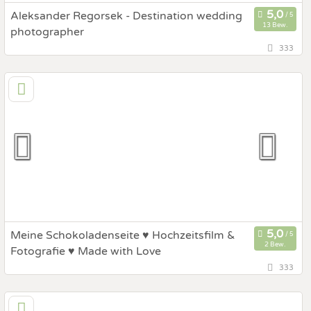
Aleksander Regorsek - Destination wedding
13 Bew.
photographer
333
60,8 km
(Entfernung von Gleisdorf)
2000 MARIBOR, Pomurje / Pohorjegebirge & Umgebung
/ Savinjska, Slowenien
Prewedding Shooting
Art des Shootings:
Hochzeits Shooting
Fotostory
Fotobox mit Zubehör
Meine Schokoladenseite ♥ Hochzeitsfilm &
2 Bew.
Fotografie ♥ Made with Love
333
41,6 km
(Entfernung von Gleisdorf)
8570 Voitsberg, Steiermark, Österreich