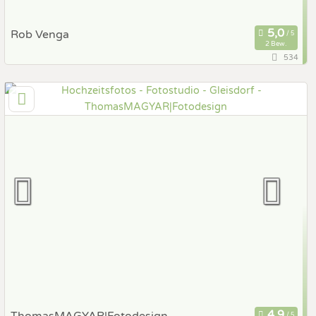
Rob Venga
2 Bew.
534
137,2 km
(Entfernung von Gleisdorf)
9220 Velden, Kärnten, Österreich
Prewedding Shooting
Art des Shootings:
Hochzeits Shooting
Fotostory
Fotobox mit Zubehör