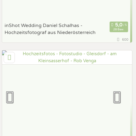
inShot Wedding Daniel Schalhas -
28 Bew.
Hochzeitsfotograf aus Niederösterreich
600
129,3 km
(Entfernung von Gleisdorf)
3300 Amstetten, Niederösterreich, Österreich
Prewedding Shooting
Art des Shootings:
Hochzeits Shooting
Fotostory
Fotobox mit Zubehör