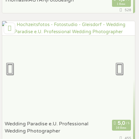
ThomasMAGYAR|Fotodesign
1 Bew.
528
107,1 km
(Entfernung von Gleisdorf)
2500 Baden, Niederösterreich, Österreich
Prewedding Shooting
Art des Shootings:
Hochzeits Shooting
Fotostory
Fotobox mit Zubehör
Wedding Paradise e.U. Professional
16 Bew.
Wedding Photographer
455