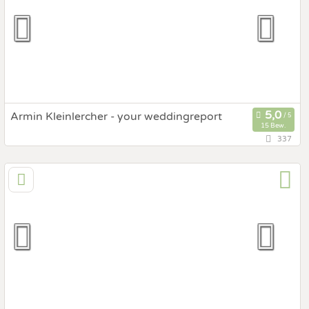
Hochzeits Shooting
Fotostory
Fotobox mit Zubehör
Armin Kleinlercher - your weddingreport
15 Bew.
337
130,1 km
(Entfernung von Gleisdorf)
1050 Wien, Wien, Österreich
Prewedding Shooting
Art des Shootings:
Hochzeits Shooting
Fotostory
Fotobox mit Zubehör