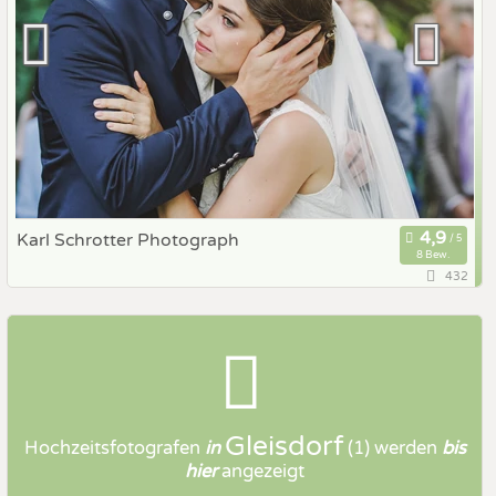
Karl Schrotter Photograph
8 Bew.
432
8200 Gleisdorf, Steiermark, Österreich
Prewedding Shooting
Art des Shootings:
Hochzeits Shooting
Fotostory
Fotobox mit Zubehör
Gleisdorf
Hochzeitsfotografen
in
(1)
werden
bis
hier
angezeigt