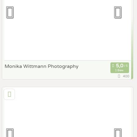
Fotobox mit Zubehör
Monika Wittmann Photography
1 Bew.
400
20,2 km
(Entfernung von Gleisdorf)
8010 Graz, Steiermark, Österreich
Prewedding Shooting
Art des Shootings:
Hochzeits Shooting
Fotostory
Fotobox mit Zubehör