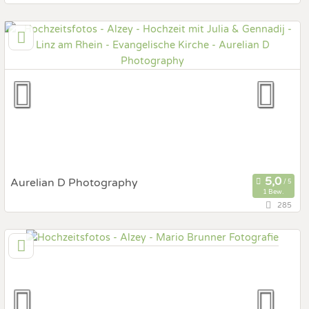
131,9 km
(Entfernung von Alzey)
53121 Bonn, Nordrhein-Westfalen, Deutschland
Prewedding Shooting
Art des Shootings:
Hochzeits Shooting
Fotostory
Fotobox mit Zubehör
Aurelian D Photography
1 Bew.
285
109,8 km
(Entfernung von Alzey)
53562 Notscheid, St Katharinen, Rheinland-Pfalz,
Deutschland
Prewedding Shooting
Art des Shootings:
Hochzeits Shooting
Fotostory