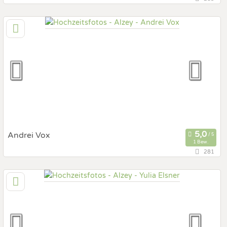
39,5 km
(Entfernung von Alzey)
68163 Mannheim, Baden-Württemberg, Deutschland
Prewedding Shooting
Art des Shootings:
Hochzeits Shooting
Fotostory
Fotobox mit Zubehör
Andrei Vox
1 Bew.
281
56,6 km
(Entfernung von Alzey)
60325 Frankfurt am Main, Hessen, Deutschland
Prewedding Shooting
Art des Shootings:
Hochzeits Shooting
Fotostory