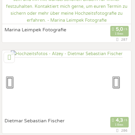
Marina Leimpek Fotografie
1 Bew.
287
67,9 km
(Entfernung von Alzey)
65611 Brechen, Hessen, Deutschland
Prewedding Shooting
Art des Shootings:
Hochzeits Shooting
Fotostory
Fotobox mit Zubehör
Dietmar Sebastian Fischer
1 Bew.
286