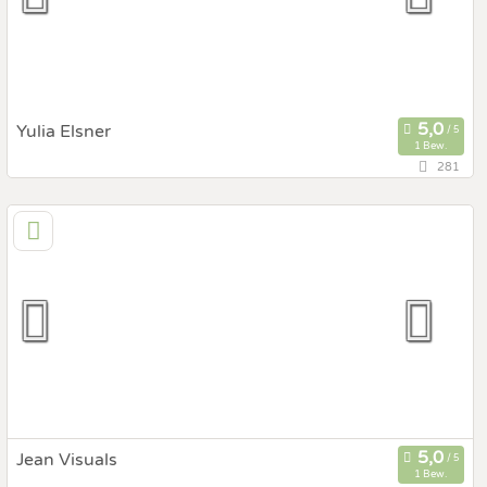
Fotobox mit Zubehör
Yulia Elsner
1 Bew.
281
86,3 km
(Entfernung von Alzey)
76287 Rheinstetten, Baden-Württemberg, Deutschland
Prewedding Shooting
Art des Shootings:
Hochzeits Shooting
Fotostory
Fotobox mit Zubehör
Jean Visuals
1 Bew.