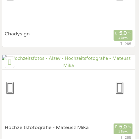
Chadysign
1 Bew.
285
103,5 km
(Entfernung von Alzey)
56593 Obersteinebach, Rheinland-Pfalz, Deutschland
Prewedding Shooting
Art des Shootings:
Hochzeits Shooting
Fotostory
Fotobox mit Zubehör
Hochzeitsfotografie - Mateusz Mika
1 Bew.
285