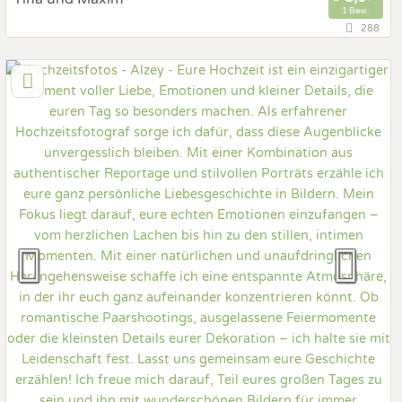
1 Bew.
288
11,5 km
(Entfernung von Alzey)
55278 Dolgesheim, Rheinland-Pfalz, Deutschland
Hochzeits Shooting
Art des Shootings:
Fotostory
After Wedding Shooting
Fotobox mit Zubehör