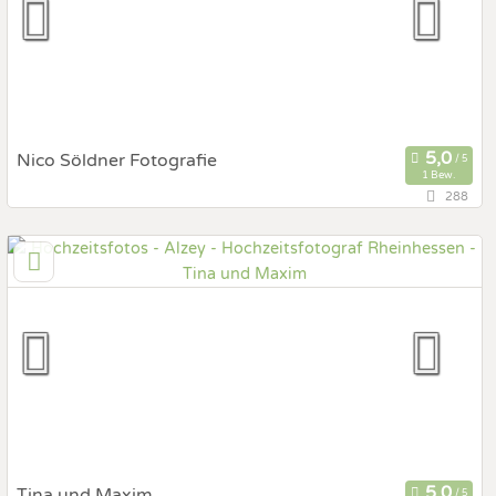
Fotobox mit Zubehör
Nico Söldner Fotografie
1 Bew.
288
34,5 km
(Entfernung von Alzey)
65428 Rüsselsheim am Main, Hessen, Deutschland
Prewedding Shooting
Art des Shootings:
Hochzeits Shooting
Fotostory
Fotobox mit Zubehör
Tina und Maxim