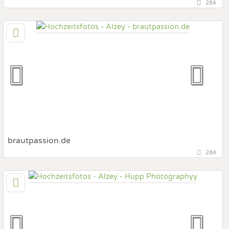
284
132 km
(Entfernung von Alzey)
70197 Stuttgart, Baden-Württemberg, Deutschland
Prewedding Shooting
Art des Shootings:
Hochzeits Shooting
Fotostory
Fotobox mit Zubehör
brautpassion.de
284
110,1 km
(Entfernung von Alzey)
97816 Lohr a. Main, Bayern, Deutschland
Prewedding Shooting
Art des Shootings:
Hochzeits Shooting
Fotostory