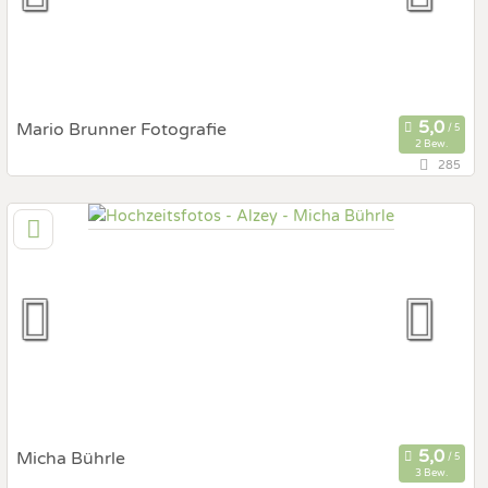
Fotobox mit Zubehör
Mario Brunner Fotografie
2 Bew.
285
109,4 km
(Entfernung von Alzey)
71665 Vaihingen, Baden-Württemberg, Deutschland
Prewedding Shooting
Art des Shootings:
Hochzeits Shooting
Fotostory
Fotobox mit Zubehör
Micha Bührle
3 Bew.