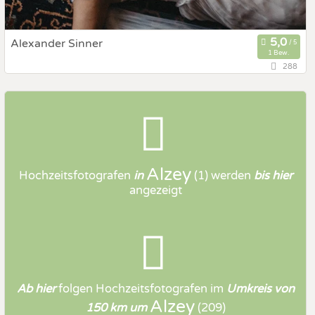
Alexander Sinner
1 Bew.
288
55232 Alzey, Rheinland-Pfalz, Deutschland
Prewedding Shooting
Art des Shootings:
Hochzeits Shooting
Fotostory
Fotobox mit Zubehör
Alzey
Hochzeitsfotografen
in
(1)
werden
bis hier
angezeigt
Ab hier
folgen
Hochzeitsfotografen
im
Umkreis von
Alzey
150 km um
(209)