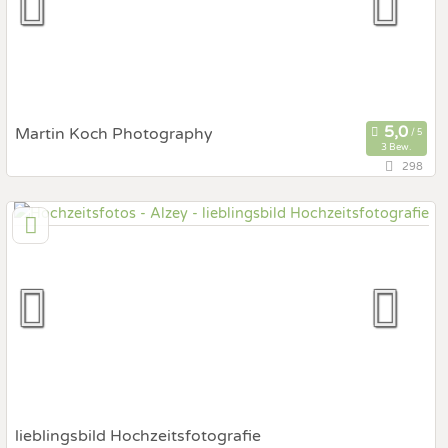
Fotobox mit Zubehör
Martin Koch Photography
3 Bew.
298
46,1 km
(Entfernung von Alzey)
67685 Weilerbach, Rheinland-Pfalz, Deutschland
Prewedding Shooting
Art des Shootings:
Hochzeits Shooting
Fotostory
Fotobox mit Zubehör
lieblingsbild Hochzeitsfotografie