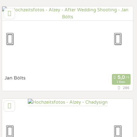
63,8 km
(Entfernung von Alzey)
69226 Nußloch, Baden-Württemberg, Deutschland
Prewedding Shooting
Art des Shootings:
Hochzeits Shooting
Fotostory
Fotobox mit Zubehör
Jan Bölts
1 Bew.
286
95,1 km
(Entfernung von Alzey)
54317 Osburg, Rheinland-Pfalz, Deutschland
Prewedding Shooting
Art des Shootings:
Hochzeits Shooting
Fotostory
Fotobox mit Zubehör