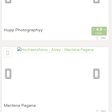
Fotobox mit Zubehör
Hupp Photographyy
2 Bew.
284
126,7 km
(Entfernung von Alzey)
97204 Höchberg, Bayern, Deutschland
Prewedding Shooting
Art des Shootings:
Hochzeits Shooting
Fotostory
Fotobox mit Zubehör
Marilena Pagana
283