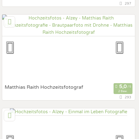
297
120,5 km
(Entfernung von Alzey)
71634 Ludwigsburg, Baden-Württemberg, Deutschland
Prewedding Shooting
Art des Shootings:
Hochzeits Shooting
Fotostory
Fotobox mit Zubehör
Matthias Raith Hochzeitsfotograf
2 Bew.
293
46,3 km
(Entfernung von Alzey)
63329 Egelsbach, Hessen, Deutschland
Prewedding Shooting
Art des Shootings:
Hochzeits Shooting
Fotostory