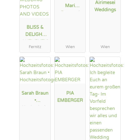
Airimesei
Mari
Weddings
Fotograf
BLISS &
DELIGHT
AUTHENTIC
Fernitz
Wien
Wien
WEDDING
PHOTOS
AND
VIDEOS
Sarah Braun
PIA
•
EMBERGER
Hochzeitsfo
tografie