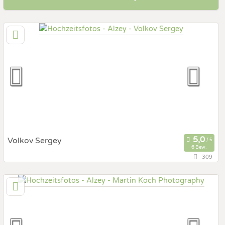
Volkov Sergey
6 Bew.
309
132,8 km
(Entfernung von Alzey)
70173 Stuttgart, Baden-Württemberg, Deutschland
Prewedding Shooting
Art des Shootings:
Hochzeits Shooting
Fotostory