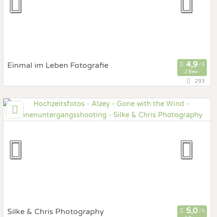
Fotobox mit Zubehör
Einmal im Leben Fotografie
2 Bew.
293
60,7 km
(Entfernung von Alzey)
60389 Frankfurt am Main, Hessen, Deutschland
Prewedding Shooting
Art des Shootings:
Hochzeits Shooting
Fotostory
Fotobox mit Zubehör
Silke & Chris Photography