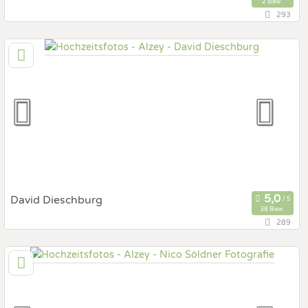
2 Bew.
293
25,9 km
(Entfernung von Alzey)
55129 Mainz, Rheinland-Pfalz, Deutschland
Prewedding Shooting
Art des Shootings:
Hochzeits Shooting
Fotostory
Fotobox mit Zubehör
David Dieschburg
38 Bew.
289
76,4 km
(Entfernung von Alzey)
63486 Bruchköbel, Hessen, Deutschland
Prewedding Shooting
Art des Shootings:
Hochzeits Shooting
Fotostory