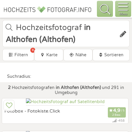
Menu
Hochzeitsfotograf
in
Althofen (Althofen)
0
Filtern
Karte
Nähe
Sortieren
Suchradius:
2
Hochzeitsfotografen
in Althofen (Althofen)
und 291 in
Umgebung
Fotobox - Fotokiste.Click
2 Bew.
-458
25,9 km
(Entfernung von Althofen)