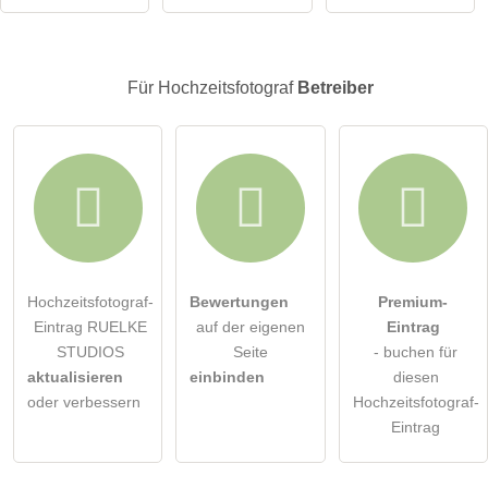
Besucher sichtbar
.
Klicken Sie hier um eine
individuelle Frage
an den
Hochzeitsfotograf-Eintrag zu stellen
.
Für Hochzeitsfotograf
Betreiber
Hochzeitsfotograf-
Bewertungen
Premium-
Eintrag RUELKE
auf der eigenen
Eintrag
STUDIOS
Seite
- buchen für
aktualisieren
einbinden
diesen
oder verbessern
Hochzeitsfotograf-
Eintrag