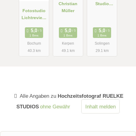
Christian
Studio
Fotostudio
Müller
Fotografie
Lichtrevier®
GbR Peters
1 Bew.
1 Bew.
1 Bew.
Bochum
Kerpen
Solingen
40.3 km
49.1 km
29.1 km
Alle Angaben zu
Hochzeitsfotograf RUELKE
STUDIOS
ohne Gewähr
Inhalt melden