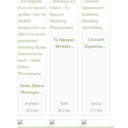
Tu Nguyen
Christof
Wedding
Oppermann
Photograph
- Authentic
y
Wedding
Storytelling
Heike Ehlers
Photograph
y
Kempen
Köln
Neuss
25.9 km
45.2 km
17.7 km