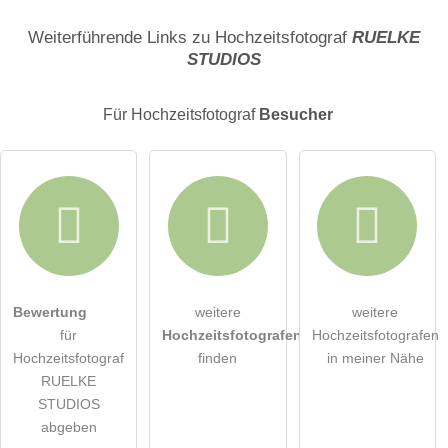
Name
Weiterführende Links zu Hochzeitsfotograf
RUELKE
STUDIOS
E-Mail-Adresse (wird nicht veröffentlicht)
Für Hochzeitsfotograf
Besucher
Hiermit akzeptiere ich die
AGB
.
Bewertung
weitere
weitere
für
Hochzeitsfotografen
Hochzeitsfotografen
Die
Datenschutzerklärung
habe ich zur Kenntnis genommen.
Hochzeitsfotograf
finden
in meiner Nähe
RUELKE
öffentliche Frage stellen
Abbrechen
STUDIOS
abgeben
Hinweis:
Bitte beachten Sie, öffentliche Fragen sind
für alle