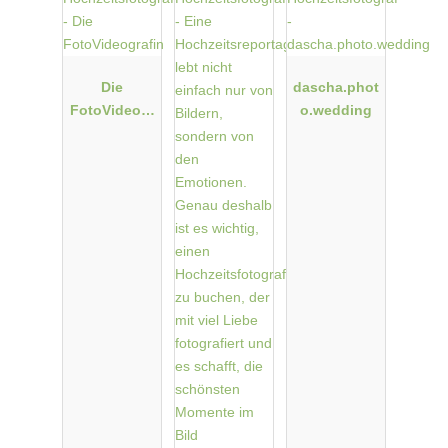
Die
dascha.phot
FotoVideogr
o.wedding
afin