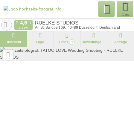
Menu
RUELKE STUDIOS
An St. Swidbert 69
40489
Düsseldorf
Deutschland
1 Bew.
Übersicht
Lage
Fotos
Bewertungen
Anfrage
3