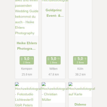
Goldprinz
Event- &
Hochzeitsfot
ografie
Heike Ehlers
Photograph
y
2 Bew.
1 Bew.
2 Bew.
Kempen
Witten
Köln
25.9 km
47.8 km
38.2 km
Dideno