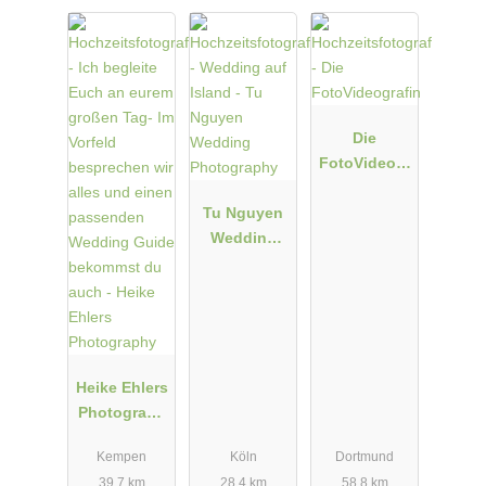
Die
FotoVideogr
afin
Tu Nguyen
Wedding
Photograph
y
Heike Ehlers
Photograph
y
Kempen
Köln
Dortmund
39.7 km
28.4 km
58.8 km