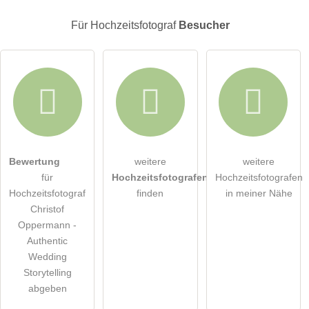
E-Mail-Adresse (wird nicht veröffentlicht)
Für Hochzeitsfotograf
Besucher
Hiermit akzeptiere ich die
AGB
.
Bewertung
weitere
weitere
für
Hochzeitsfotografen
Hochzeitsfotografen
Die
Datenschutzerklärung
habe ich zur Kenntnis genommen.
Hochzeitsfotograf
finden
in meiner Nähe
Christof
öffentliche Frage stellen
Abbrechen
Oppermann -
Authentic
Hinweis:
Bitte beachten Sie, öffentliche Fragen sind
für alle
Wedding
Besucher sichtbar
.
Storytelling
Klicken Sie hier um eine
individuelle Frage
an den
abgeben
Hochzeitsfotograf-Eintrag zu stellen
.