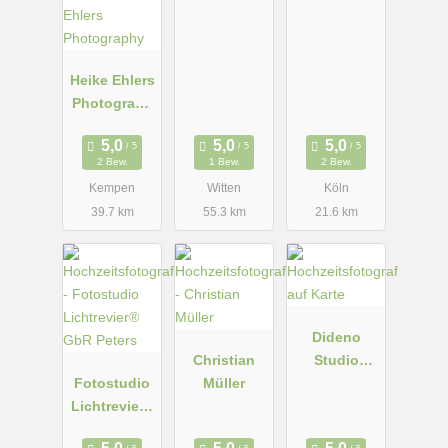
ografie
Heike Ehlers
Photograph
y
2 Bew.
1 Bew.
2 Bew.
Kempen
Witten
Köln
39.7 km
55.3 km
21.6 km
Dideno
Christian
Studio
Fotostudio
Müller
Fotografie
Lichtrevier®
GbR Peters