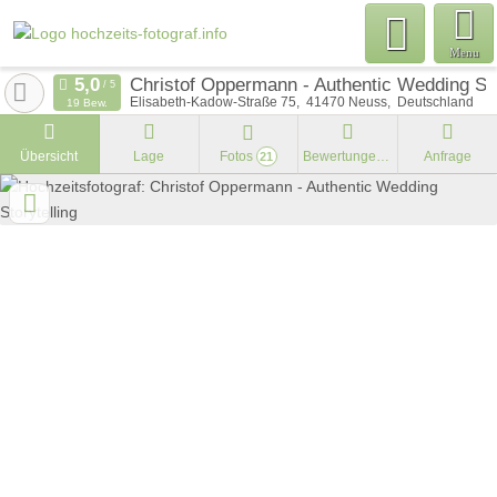
Menu
Christof Oppermann - Authentic Wedding Sto
Elisabeth-Kadow-Straße 75
41470
Neuss
Deutschland
19 Bew.
Übersicht
Lage
Fotos
Bewertungen
Anfrage
21