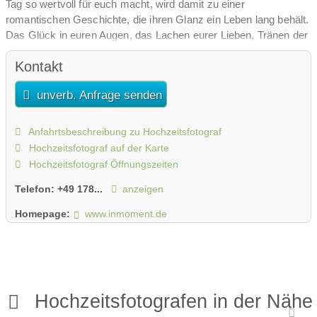
Tag so wertvoll für euch macht, wird damit zu einer
romantischen Geschichte, die ihren Glanz ein Leben lang behält.
Das Glück in euren Augen, das Lachen eurer Lieben, Tränen der
Rührung und die ausgelassene Freude beim Tanzen – das alles
Kontakt
bleibt für immer festgehalten. Diese Bilder werden euer Leben
lang in euren Herzen sein. Ein Bild sagt mehr als tausend Worte.
unverb. Anfrage senden
Wie groß kann dann erst die Wirkung eines prächtigen
Bilderbogens sein, der den feierlichen Beginn der Verbindung von
zwei Menschen in herrlichen Farben zeichnet!
Anfahrtsbeschreibung zu Hochzeitsfotograf
Hochzeitsfotograf auf der Karte
Ich freue mich auf euch.
Hochzeitsfotograf Öffnungszeiten
Telefon:
+49 178...
anzeigen
Homepage:
www.inmoment.de
Hochzeitsfotografen in der Nähe