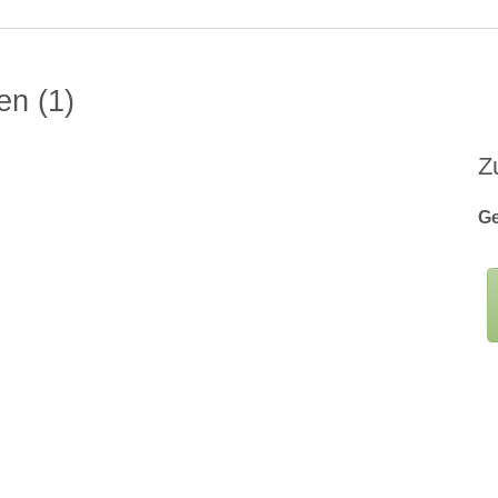
gen
1
Z
Ge