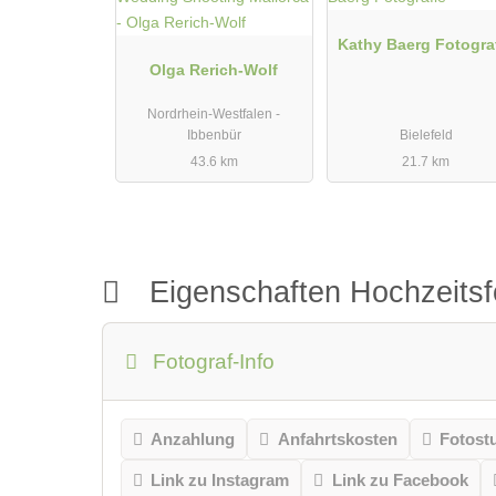
Kathy Baerg Fotogra
Olga Rerich-Wolf
Nordrhein-Westfalen -
Ibbenbür
Bielefeld
43.6 km
21.7 km
Eigenschaften Hochzeitsf
Fotograf-Info
Anzahlung
Anfahrtskosten
Fotost
Link zu Instagram
Link zu Facebook