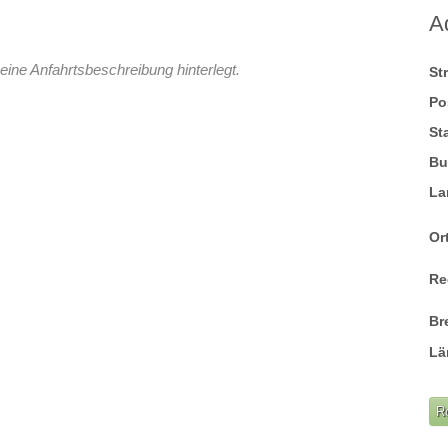
A
eine Anfahrtsbeschreibung hinterlegt.
St
Po
St
Bu
La
Ort
Re
Br
Lä
R