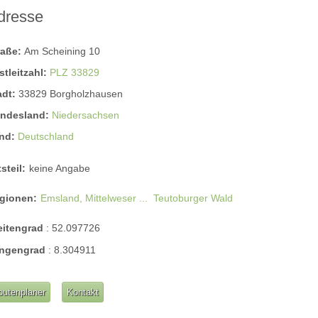
dresse
raße:
Am Scheining 10
stleitzahl:
PLZ 33829
adt:
33829 Borgholzhausen
ndesland:
Niedersachsen
nd:
Deutschland
steil:
keine Angabe
gionen:
Emsland, Mittelweser ...
Teutoburger Wald
eitengrad
:
52.097726
ngengrad
:
8.304911
outenplaner
Kontakt