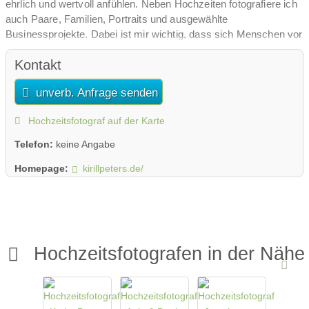
ehrlich und wertvoll anfühlen. Neben Hochzeiten fotografiere ich
auch Paare, Familien, Portraits und ausgewählte
Businessprojekte. Dabei ist mir wichtig, dass sich Menschen vor
der Kamera wohlfühlen und die Bilder natürlich, stilvoll und
Kontakt
persönlich wirken.
unverb. Anfrage senden
Hochzeitsfotograf auf der Karte
Telefon:
keine Angabe
Homepage:
kirillpeters.de/
Hochzeitsfotografen in der Nähe