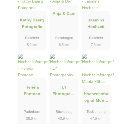
Anja & Dani
Kathy Baerg
Jasmins
Fotografie
Hochzeit
Bielefeld
Steinhagen
Bielefeld
5.2 km
6.5 km
7.8 km
Helena
LY
Photoart
Photograph
Hochzeitsfot
y
ograf Moritz
Fähse
Paderborn
Bückeburg
Tecklenburg
38.6 km
43.9 km
47.6 km