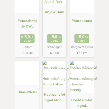
Anja & Dani
Fotoschmie
Photophoria
de OWL
2 Bew.
2 Bew.
1 Bew.
Herford
Steinhagen
Borgholzhausen
13.4 km
6.5 km
17.9 km
Dima Wieler
Hochzeitsfot
ograf Moritz
Hochzeitsfot
Fähse
ograf