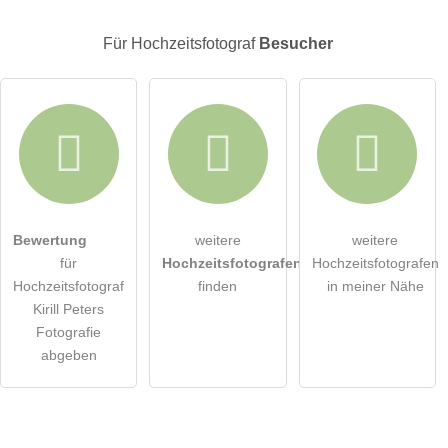
E-Mail-Adresse (wird nicht veröffentlicht)
Für Hochzeitsfotograf
Besucher
Hiermit akzeptiere ich die
AGB
.
Bewertung
weitere
weitere
für
Hochzeitsfotografen
Hochzeitsfotografen
Die
Datenschutzerklärung
habe ich zur Kenntnis genommen.
Hochzeitsfotograf
finden
in meiner Nähe
Kirill Peters
öffentliche Frage stellen
Abbrechen
Fotografie
abgeben
Hinweis:
Bitte beachten Sie, öffentliche Fragen sind
für alle
Besucher sichtbar
.
Klicken Sie hier um eine
individuelle Frage
an den
Hochzeitsfotograf-Eintrag zu stellen
.