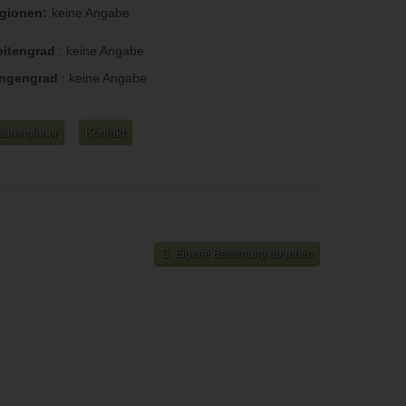
gionen:
keine Angabe
eitengrad
:
keine Angabe
ngengrad
:
keine Angabe
outenplaner
Kontakt
Eigene Bewertung abgeben