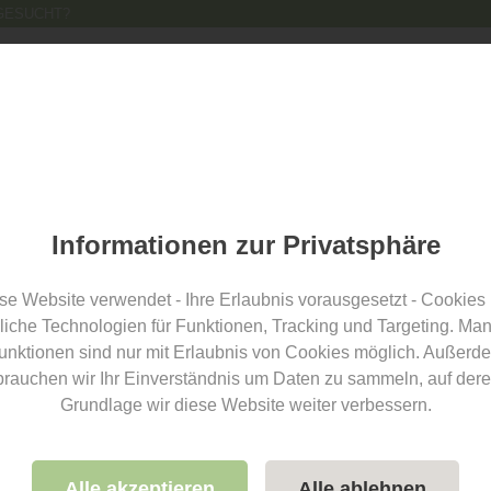
GESUCHT?
Fotograf finden
Fotograf eintragen
Für Fotografen
Übe
er
Informationen zur Privatsphäre
se Website verwendet - Ihre Erlaubnis vorausgesetzt - Cookies
Leider hat der Betreiber keine
liche Technologien für Funktionen, Tracking und Targeting. Ma
Koordinaten hinterlegt.
unktionen sind nur mit Erlaubnis von Cookies möglich. Außerd
brauchen wir Ihr Einverständnis um Daten zu sammeln, auf dere
Grundlage wir diese Website weiter verbessern.
Alle akzeptieren
Alle ablehnen