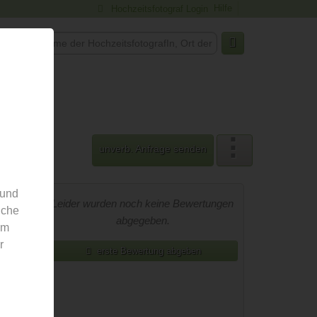
Hilfe
Hochzeitsfotograf Login
r Uns
unverb. Anfrage senden
 und
 Geo-
Leider wurden noch keine Bewertungen
nche
abgegeben.
em
r
erste Bewertung abgeben