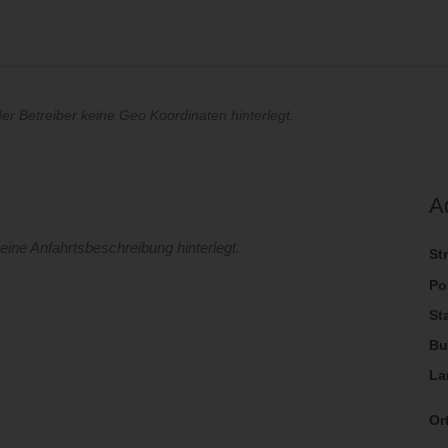
der Betreiber keine Geo Koordinaten hinterlegt.
A
eine Anfahrtsbeschreibung hinterlegt.
St
Po
St
Bu
La
Ort