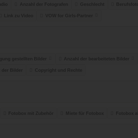
udio
Anzahl der Fotografen
Geschlecht
Berufsfot
Link zu Video
VOW for Girls-Partner
gung gestellten Bilder
Anzahl der bearbeiteten Bilder
t der Bilder
Copyright und Rechte
Fotobox mit Zubehör
Miete für Fotobox
Fotobox a