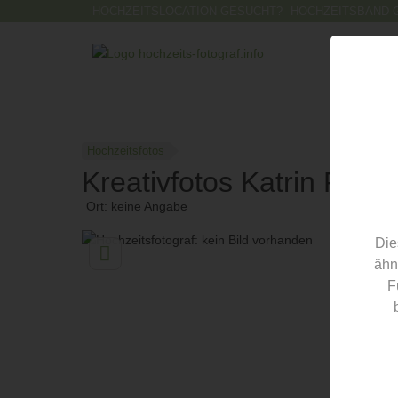
HOCHZEITSLOCATION GESUCHT?
HOCHZEITSBAND 
Hochzeitsfotos
Kreativfotos Katrin Rödig
Ort: keine Angabe
Die
ähn
F