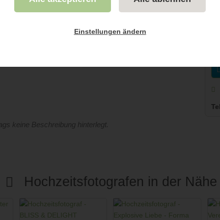
Einstellungen ändern
Fotostudio
Berufsfotograf
K
Videografie buchbar
Lieferzeit
Te
rags keine Beschreibung hinterlegt.
Hochzeitsfotografen in der Nähe