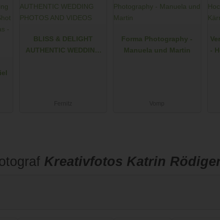
BLISS & DELIGHT
Forma Photography -
Ve
AUTHENTIC WEDDING
Manuela und Martin
- 
PHOTOS AND VIDEOS
K
iel
us
Fernitz
Vomp
otograf
Kreativfotos Katrin Rödige