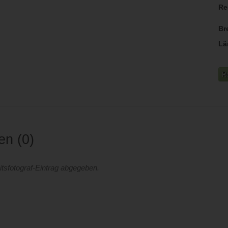
Re
Br
Lä
R
gen
0
tsfotograf-Eintrag abgegeben.