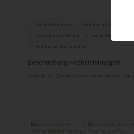
Art des Shootings
Fotobox mit Zubehör
Copyright und Rechte
zweite Kamera
Fotobox alleine buchbar
Beschreibung Hochzeitsfotograf
Leider hat der Betreiber dieses Hochzeitsfotograf-Eint