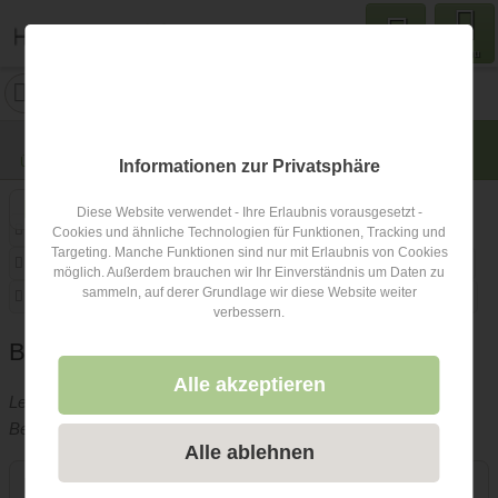
Menu
Fotowelten Breitenbach
1 Bew.
Ort: keine Angabe
Übersicht
Lage
Fotos
Bewertungen
Anfrage
0
Informationen zur Privatsphäre
Diese Website verwendet - Ihre Erlaubnis vorausgesetzt -
Art des Shootings
Fotobox mit Zubehör
Fotostudio
Cookies und ähnliche Technologien für Funktionen, Tracking und
Targeting. Manche Funktionen sind nur mit Erlaubnis von Cookies
Berufsfotograf
Copyright und Rechte
zweite Kamera
möglich. Außerdem brauchen wir Ihr Einverständnis um Daten zu
sammeln, auf derer Grundlage wir diese Website weiter
Videografie buchbar
Lieferzeit
Fotobox alleine buchbar
verbessern.
Beschreibung Hochzeitsfotograf
Alle akzeptieren
Leider hat der Betreiber dieses Hochzeitsfotograf-Eintrags keine
Beschreibung hinterlegt.
Alle ablehnen
Kontakt