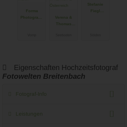
Stefanie
Forma
Fiegl
Photograph
Verena &
Photograph
y - Manuela
Thomas
y&Arts
und Martin
Schön -
Vomp
Seeboden
Sölden
Hochzeitsfot
ografen in
Kärnten &
Österreich
Eigenschaften Hochzeitsfotograf
Fotowelten Breitenbach
Fotograf-Info
Anzahlung
Anfahrtskosten
Fotostudio
Leistungen
Anzahl der Fotografen
Geschlecht