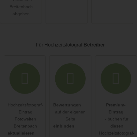
öffentliche Frage stellen
Abbrechen
Breitenbach
abgeben
Hinweis:
Bitte beachten Sie, öffentliche Fragen sind
für alle
Besucher sichtbar
.
Klicken Sie hier um eine
individuelle Frage
an den
Hochzeitsfotograf-Eintrag zu stellen
.
Für Hochzeitsfotograf
Betreiber
Hochzeitsfotograf-
Bewertungen
Premium-
Eintrag
auf der eigenen
Eintrag
Fotowelten
Seite
- buchen für
Breitenbach
einbinden
diesen
aktualisieren
Hochzeitsfotograf-