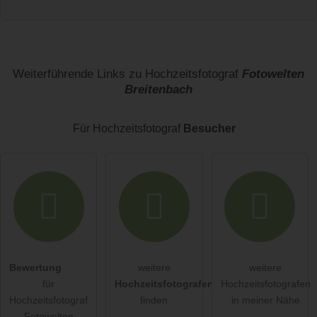
Vorname
Name
Weiterführende Links zu Hochzeitsfotograf
Fotowelten
Breitenbach
E-Mail-Adresse (wird nicht veröffentlicht)
Für Hochzeitsfotograf
Besucher
Hiermit akzeptiere ich die
AGB
.
Bewertung
weitere
weitere
für
Hochzeitsfotografen
Hochzeitsfotografen
Die
Datenschutzerklärung
habe ich zur Kenntnis genommen.
Hochzeitsfotograf
finden
in meiner Nähe
Fotowelten