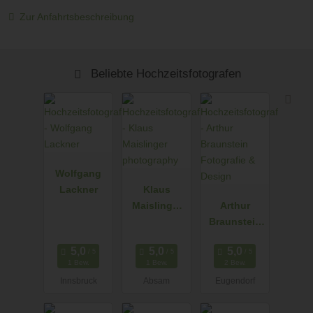
Zur Anfahrtsbeschreibung
Beliebte Hochzeitsfotografen
Wolfgang
Lackner
Klaus
Maislinger
Arthur
photograph
Braunstein
y
Fotografie &
Design
1 Bew.
1 Bew.
2 Bew.
Innsbruck
Absam
Eugendorf