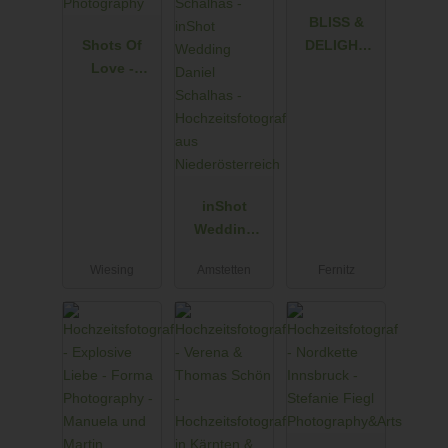
BLISS &
Shots Of
DELIGHT
Love -
AUTHENTIC
Barbara
WEDDING
Weber
PHOTOS
Photograph
AND VIDEOS
y
inShot
Wedding
Daniel
Wiesing
Amstetten
Fernitz
Schalhas -
Hochzeitsfot
ograf aus
Niederösterr
eich