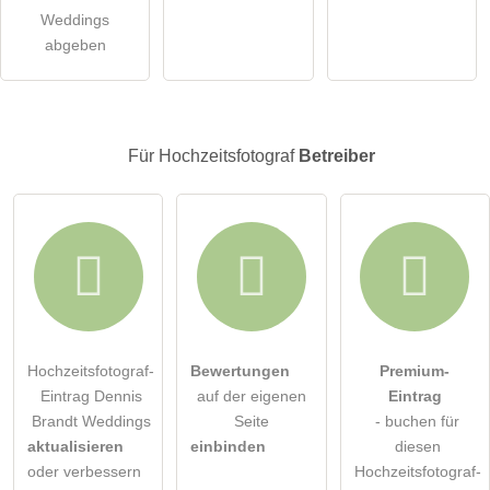
öffentliche Frage stellen
Abbrechen
Weddings
abgeben
Hinweis:
Bitte beachten Sie, öffentliche Fragen sind
für alle
Besucher sichtbar
.
Klicken Sie hier um eine
individuelle Frage
an den
Hochzeitsfotograf-Eintrag zu stellen
.
Für Hochzeitsfotograf
Betreiber
Hochzeitsfotograf-
Bewertungen
Premium-
Eintrag Dennis
auf der eigenen
Eintrag
Brandt Weddings
Seite
- buchen für
aktualisieren
einbinden
diesen
oder verbessern
Hochzeitsfotograf-