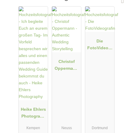
Die
FotoVideogr
afin
Christof
Oppermann
- Authentic
Wedding
Storytelling
Heike Ehlers
Photograph
y
Kempen
Neuss
Dortmund