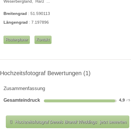
Weserbergland,
Harz
...
Breitengrad
:
51.590113
Längengrad
:
7.197896
Routenplaner
Kontakt
Hochzeitsfotograf Bewertungen
1
Zusammenfassung
Gesamteindruck
4,9
Hochzeitsfotograf
Dennis Brandt Weddings
jetzt bewerten