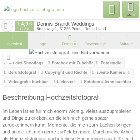
Menu
Dennis Brandt Weddings
Bruchweg 1
31226
Peine
Deutschland
1 Bew.
Übersicht
Lage
Fotos
Bewertungen
Anfrage
0
Art des Shootings
Fotobox mit Zubehör
Fotostudio
Berufsfotograf
Copyright und Rechte
zweite Kamera
Videografie buchbar
Lieferzeit
Fotobox alleine buchbar
Beschreibung Hochzeitsfotograf
Im Leben ist es für mich enorm wichtig, vieles auszuprobieren
und Dinge zu erleben, an die ich mich gerne später
zurückerinnern kann. Momente, die mich zum Lachen bringen
und an die ich mich gerne zurück Erinnere. Durch meine Arbeit
als Hochzeitsfotograf darf ich diese Erinnerungen auch für euch