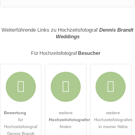
Vorname
Name
Weiterführende Links zu Hochzeitsfotograf
Dennis Brandt
Weddings
E-Mail-Adresse (wird nicht veröffentlicht)
Für Hochzeitsfotograf
Besucher
Hiermit akzeptiere ich die
AGB
.
Bewertung
weitere
weitere
für
Hochzeitsfotografen
Hochzeitsfotografen
Die
Datenschutzerklärung
habe ich zur Kenntnis genommen.
Hochzeitsfotograf
finden
in meiner Nähe
Dennis Brandt