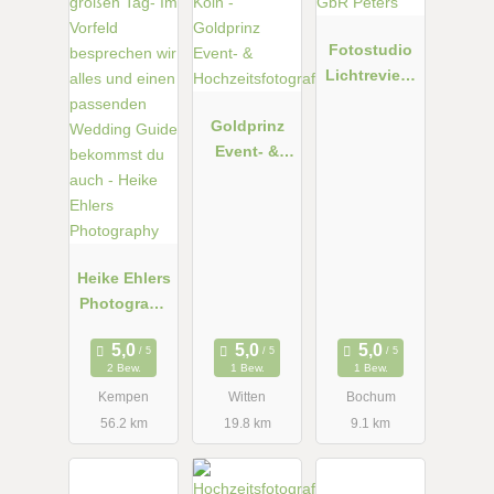
Fotostudio
Lichtrevier®
GbR Peters
Goldprinz
Event- &
Hochzeitsfot
ografie
Heike Ehlers
Photograph
y
2 Bew.
1 Bew.
1 Bew.
Kempen
Witten
Bochum
56.2 km
19.8 km
9.1 km