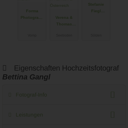
Stefanie
Forma
Fiegl
Photograph
Verena &
Photograph
y - Manuela
Thomas
y&Arts
und Martin
Schön -
Vomp
Seeboden
Sölden
Hochzeitsfot
ografen in
Kärnten &
Österreich
Eigenschaften Hochzeitsfotograf
Bettina Gangl
Fotograf-Info
Anzahlung
Anfahrtskosten
Fotostudio
Leistungen
Anzahl der Fotografen
Geschlecht