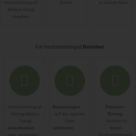
Hochzeitsfotograf
finden
in meiner Nähe
Die
Datenschutzerklärung
habe ich zur Kenntnis genommen.
Bettina Gangl
abgeben
öffentliche Frage stellen
Abbrechen
Hinweis:
Bitte beachten Sie, öffentliche Fragen sind
für alle
Besucher sichtbar
.
Für Hochzeitsfotograf
Betreiber
Klicken Sie hier um eine
individuelle Frage
an den
Hochzeitsfotograf-Eintrag zu stellen
.
Hochzeitsfotograf-
Bewertungen
Premium-
Eintrag Bettina
auf der eigenen
Eintrag
Gangl
Seite
- buchen für
aktualisieren
einbinden
diesen
oder verbessern
Hochzeitsfotograf-