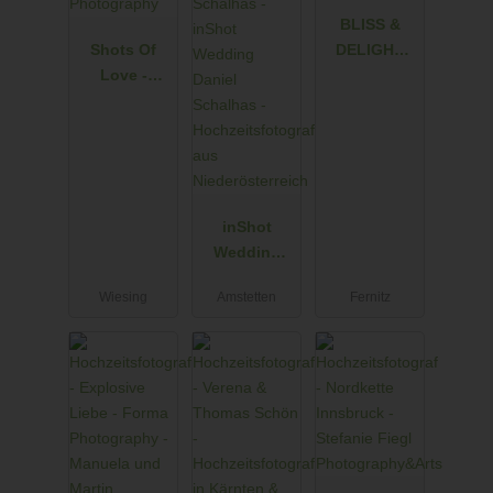
BLISS &
Shots Of
DELIGHT
Love -
AUTHENTIC
Barbara
WEDDING
Weber
PHOTOS
Photograph
AND VIDEOS
y
inShot
Wedding
Daniel
Wiesing
Amstetten
Fernitz
Schalhas -
Hochzeitsfot
ograf aus
Niederösterr
eich