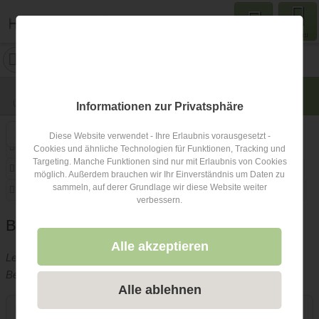
Menu
Bettina Gangl
Ort: keine Angabe
Übersicht
Lage
Fotos
Bewertungen
Anfrage
0
Informationen zur Privatsphäre
Diese Website verwendet - Ihre Erlaubnis vorausgesetzt -
Art des Shootings
Fotobox mit Zubehör
Fotostudio
Cookies und ähnliche Technologien für Funktionen, Tracking und
Targeting. Manche Funktionen sind nur mit Erlaubnis von Cookies
Berufsfotograf
Copyright und Rechte
zweite Kamera
möglich. Außerdem brauchen wir Ihr Einverständnis um Daten zu
sammeln, auf derer Grundlage wir diese Website weiter
Videografie buchbar
Lieferzeit
Fotobox alleine buchbar
verbessern.
Beschreibung Hochzeitsfotograf
Alle akzeptieren
Leider hat der Betreiber dieses Hochzeitsfotograf-Eintrags keine
Beschreibung hinterlegt.
Alle ablehnen
Kontakt