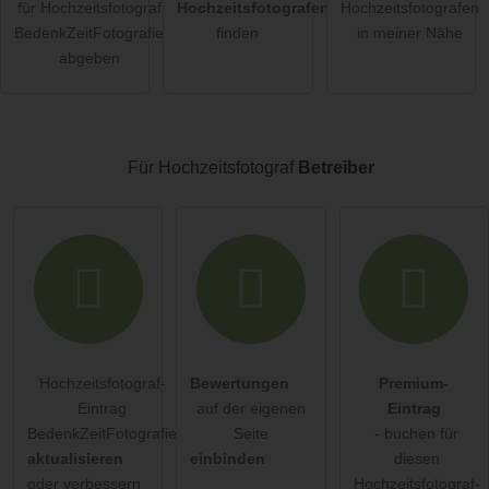
für Hochzeitsfotograf
Hochzeitsfotografen
Hochzeitsfotografen
Die
Datenschutzerklärung
habe ich zur Kenntnis genommen.
BedenkZeitFotografie
finden
in meiner Nähe
abgeben
öffentliche Frage stellen
Abbrechen
Hinweis:
Bitte beachten Sie, öffentliche Fragen sind
für alle
Besucher sichtbar
.
Für Hochzeitsfotograf
Betreiber
Klicken Sie hier um eine
individuelle Frage
an den
Hochzeitsfotograf-Eintrag zu stellen
.
Hochzeitsfotograf-
Bewertungen
Premium-
Eintrag
auf der eigenen
Eintrag
BedenkZeitFotografie
Seite
- buchen für
aktualisieren
einbinden
diesen
oder verbessern
Hochzeitsfotograf-