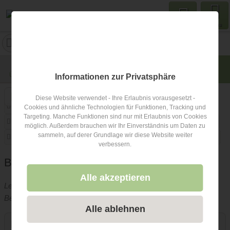
Menu
BedenkZeitFotografie
Ort: keine Angabe
Übersicht
Lage
Fotos
Bewertungen
Anfrage
0
Informationen zur Privatsphäre
Diese Website verwendet - Ihre Erlaubnis vorausgesetzt -
Art des Shootings
Fotobox mit Zubehör
Fotostudio
Cookies und ähnliche Technologien für Funktionen, Tracking und
Targeting. Manche Funktionen sind nur mit Erlaubnis von Cookies
Berufsfotograf
Copyright und Rechte
zweite Kamera
möglich. Außerdem brauchen wir Ihr Einverständnis um Daten zu
sammeln, auf derer Grundlage wir diese Website weiter
Videografie buchbar
Lieferzeit
Fotobox alleine buchbar
verbessern.
Beschreibung Hochzeitsfotograf
Alle akzeptieren
Leider hat der Betreiber dieses Hochzeitsfotograf-Eintrags keine
Beschreibung hinterlegt.
Alle ablehnen
Kontakt