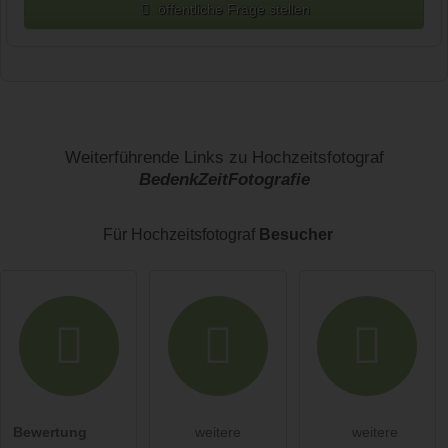
öffentliche Frage stellen
Vorname
Name
Weiterführende Links zu Hochzeitsfotograf
BedenkZeitFotografie
E-Mail-Adresse (wird nicht veröffentlicht)
Für Hochzeitsfotograf
Besucher
Hiermit akzeptiere ich die
AGB
.
Bewertung
weitere
weitere