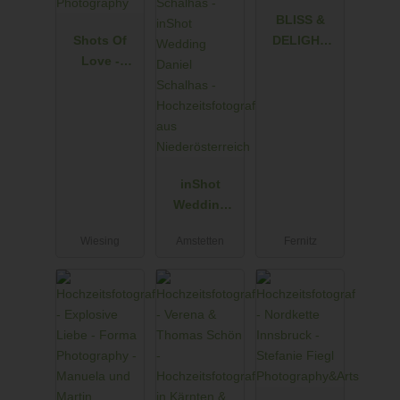
BLISS &
Shots Of
DELIGHT
Love -
AUTHENTIC
Barbara
WEDDING
Weber
PHOTOS
Photograph
AND VIDEOS
y
inShot
Wedding
Daniel
Wiesing
Amstetten
Fernitz
Schalhas -
Hochzeitsfot
ograf aus
Niederösterr
eich