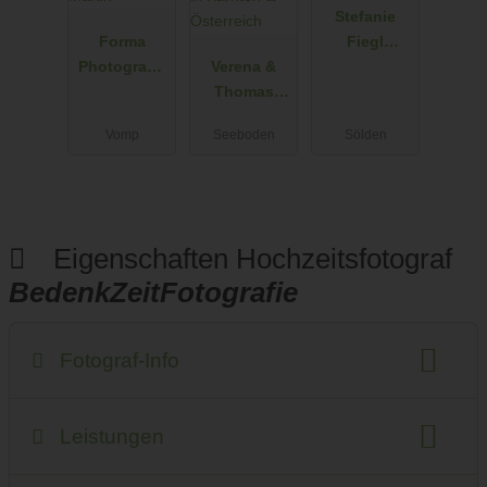
Stefanie
Forma
Fiegl
Photograph
Verena &
Photograph
y - Manuela
Thomas
y&Arts
und Martin
Schön -
Vomp
Seeboden
Sölden
Hochzeitsfot
ografen in
Kärnten &
Österreich
Eigenschaften Hochzeitsfotograf
BedenkZeitFotografie
Fotograf-Info
Anzahlung
Anfahrtskosten
Fotostudio
Leistungen
Anzahl der Fotografen
Geschlecht