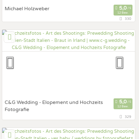
Michael Holzweber
12 Bew.
330
115,8 km
(Entfernung von Italien)
3950 Gmünd, Niederösterreich, Österreich
Prewedding Shooting
Art des Shootings:
Hochzeits Shooting
Fotostory
Fotobox mit Zubehör
C&G Wedding - Elopement und Hochzeits
12 Bew.
Fotografie
329
149,3 km
(Entfernung von Italien)
8054 Seiersberg/Graz, Steiermark, Österreich