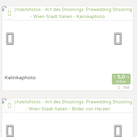
29,7 km
(Entfernung von Italien)
2230 Gänserndorf, Niederösterreich, Österreich
Prewedding Shooting
Art des Shootings:
Hochzeits Shooting
Fotostory
Fotobox mit Zubehör
Kalinkaphoto
26 Bew.
358
14,7 km
(Entfernung von Italien)
1220 wien, Wien, Österreich
Prewedding Shooting
Art des Shootings:
Hochzeits Shooting
Fotostory
Fotobox mit Zubehör