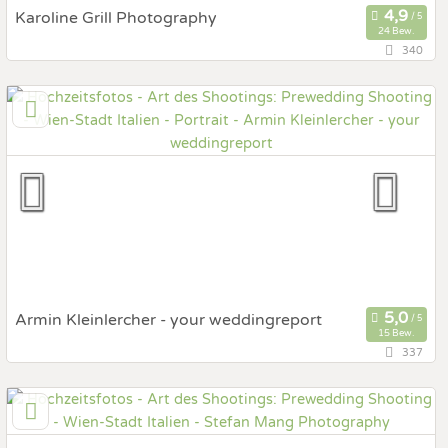
Karoline Grill Photography
24 Bew.
340
84,2 km
(Entfernung von Italien)
3631 Ottenschlag, Niederösterreich, Österreich
Prewedding Shooting
Art des Shootings:
Hochzeits Shooting
Fotostory
Fotobox mit Zubehör
Armin Kleinlercher - your weddingreport
15 Bew.
337
4,1 km
(Entfernung von Italien)
1050 Wien, Wien, Österreich
Prewedding Shooting
Art des Shootings: