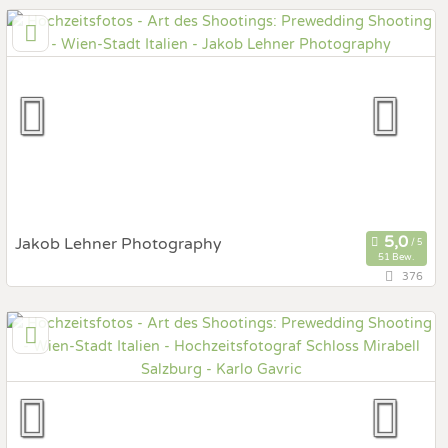
1200 Wien, Wien, Österreich
Prewedding Shooting
Art des Shootings:
Hochzeits Shooting
Fotostory
Fotobox mit Zubehör
Jakob Lehner Photography
51 Bew.
376
149,9 km
(Entfernung von Italien)
4040 Linz, Oberösterreich, Österreich
Prewedding Shooting
Art des Shootings:
Hochzeits Shooting
Fotostory
Fotobox mit Zubehör