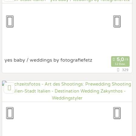
Prewedding Shooting
Art des Shootings:
Hochzeits Shooting
Fotostory
Fotobox mit Zubehör
yes baby / weddings by fotografiefetz
12 Bew.
329
111,6 km
(Entfernung von Italien)
7552 Stinatz, Burgenland, Österreich
Prewedding Shooting
Art des Shootings:
Hochzeits Shooting
Fotostory
Fotobox mit Zubehör