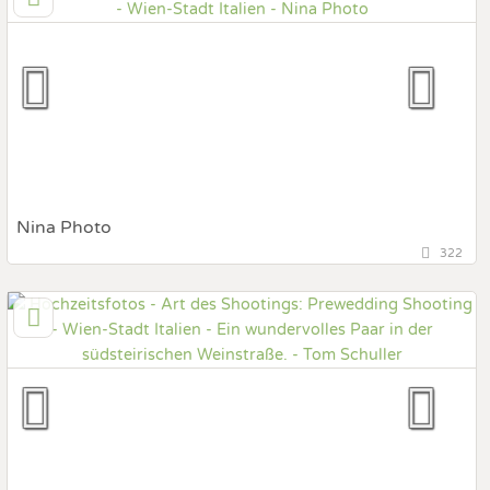
Prewedding Shooting
Art des Shootings:
Hochzeits Shooting
Fotostory
Fotobox mit Zubehör
Nina Photo
322
4,6 km
(Entfernung von Italien)
1090 Wien, Wien, Österreich
Prewedding Shooting
Art des Shootings:
Hochzeits Shooting
Fotostory
Fotobox mit Zubehör