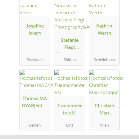
Josefine
Kathrin
Ickert
Werth
Stefanie
Fiegl
Photograph
Bichlbach
Sölden
Schleinbach
y&Arts
ThomasMA
GYAR|Fotod
Traumomen
Christian
esign
te e.U.
Mari
Fotograf
Baden
Linz
Wien