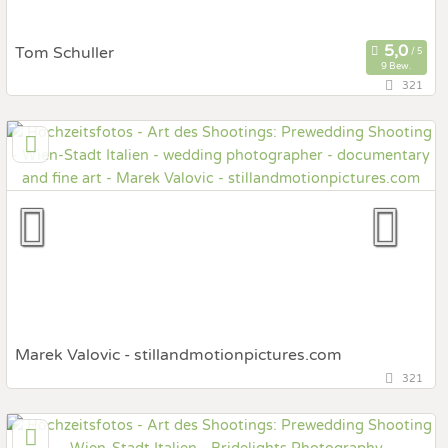
Tom Schuller
9 Bew.
321
144,4 km
(Entfernung von Italien)
8041 Graz, Steiermark, Österreich
Prewedding Shooting
Art des Shootings:
Hochzeits Shooting
Fotostory
Fotobox mit Zubehör
Marek Valovic - stillandmotionpictures.com
321
63 km
(Entfernung von Italien)
82101 Bratislava, Slowakei West, Slowakei