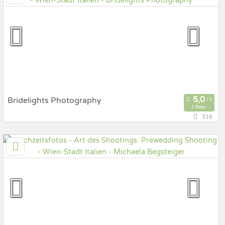
Prewedding Shooting
Art des Shootings:
Hochzeits Shooting
Fotostory
Fotobox mit Zubehör
Bridelights Photography
1 Bew.
316
5 km
(Entfernung von Italien)
1040 Wien, Wien, Österreich
Prewedding Shooting
Art des Shootings:
Hochzeits Shooting
Fotostory
Fotobox mit Zubehör