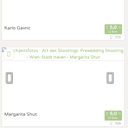
Karlo Gavric
12 Bew.
370
4,8 km
(Entfernung von Italien)
1100 Wien, Wien, Österreich
Prewedding Shooting
Art des Shootings:
Hochzeits Shooting
Fotostory
Fotobox mit Zubehör
Margarita Shut
27 Bew.
358