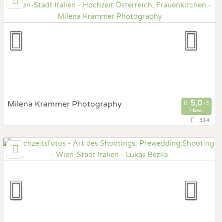
Prewedding Shooting
Art des Shootings:
Hochzeits Shooting
Fotostory
Fotobox mit Zubehör
Milena Krammer Photography
7 Bew.
314
3,3 km
(Entfernung von Italien)
1160 Wien, Wien, Österreich
Prewedding Shooting
Art des Shootings:
Hochzeits Shooting
Fotostory
Fotobox mit Zubehör