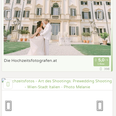
Die Hochzeitsfotografen.at
1 Bew.
398
7,5 km
(Entfernung von Italien)
1110 Wien, Wien, Österreich
Prewedding Shooting
Art des Shootings:
Hochzeits Shooting
Fotostory
Fotobox mit Zubehör