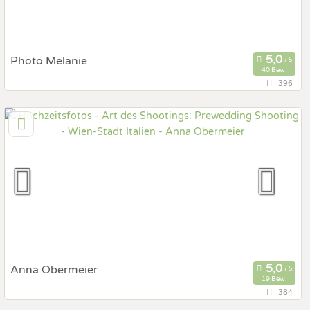
Photo Melanie
40 Bew.
396
36,3 km
(Entfernung von Italien)
Ernstbrunn, Niederösterreich, Österreich
Prewedding Shooting
Art des Shootings:
Hochzeits Shooting
Fotostory
Fotobox mit Zubehör
Anna Obermeier
19 Bew.
384
5,8 km
(Entfernung von Italien)