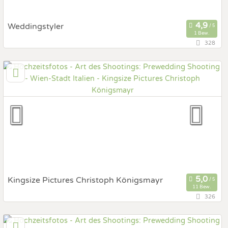
Weddingstyler
1 Bew.
328
8,2 km
(Entfernung von Italien)
3002 Purkersdorf, Niederösterreich, Österreich
Prewedding Shooting
Art des Shootings:
Hochzeits Shooting
Fotostory
Fotobox mit Zubehör
Kingsize Pictures Christoph Königsmayr
11 Bew.
326
10,5 km
(Entfernung von Italien)
3400 Klosterneuburg, Niederösterreich, Österreich