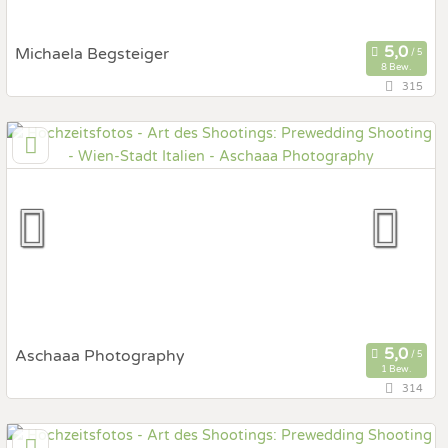
Michaela Begsteiger
8 Bew.
315
128 km
(Entfernung von Italien)
8200 Gleisdorf, Steiermark, Österreich
Prewedding Shooting
Art des Shootings:
Hochzeits Shooting
Fotostory
Fotobox mit Zubehör
Aschaaa Photography
1 Bew.
314
6 km
(Entfernung von Italien)
1100 Wien, Wien, Österreich