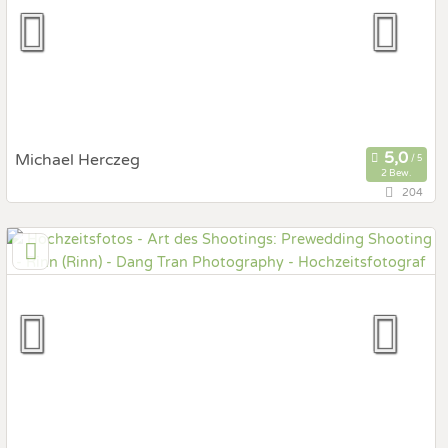
Hochzeits Shooting
Fotostory
Fotobox mit Zubehör
Michael Herczeg
2 Bew.
204
46,1 km
(Entfernung von Rinn)
6632 Ehrwald, Tirol, Österreich
Prewedding Shooting
Art des Shootings:
Hochzeits Shooting
Fotostory
Fotobox mit Zubehör