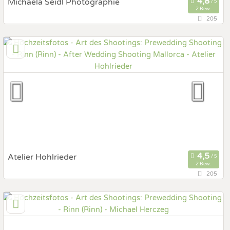
Michaela Seidl Photographie
2 Bew.
205
35,6 km
(Entfernung von Rinn)
6233 Kramsach, Tirol, Österreich
Prewedding Shooting
Art des Shootings:
Hochzeits Shooting
Fotostory
Fotobox mit Zubehör
Atelier Hohlrieder
2 Bew.
205
32,1 km
(Entfernung von Rinn)
6232 Münster, Tirol, Österreich
Prewedding Shooting
Art des Shootings: