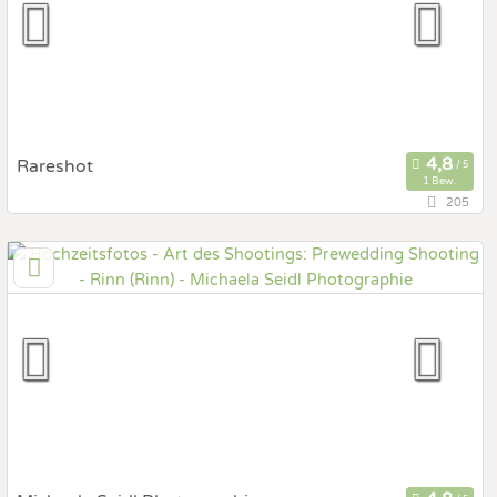
Fotobox mit Zubehör
Rareshot
1 Bew.
205
138,4 km
(Entfernung von Rinn)
6845 Hohenems, Vorarlberg, Österreich
Prewedding Shooting
Art des Shootings:
Hochzeits Shooting
Fotostory
Fotobox mit Zubehör