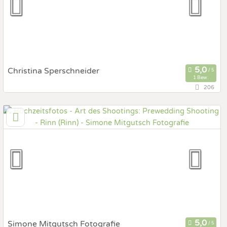
Fotobox mit Zubehör
Christina Sperschneider
1 Bew.
206
75,3 km
(Entfernung von Rinn)
82327 Tutzing, Bayern, Deutschland
Prewedding Shooting
Art des Shootings:
Hochzeits Shooting
Fotostory
Fotobox mit Zubehör
Simone Mitgutsch Fotografie