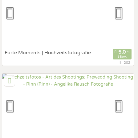
Hochzeits Shooting
Fotostory
Fotobox mit Zubehör
Forte Moments | Hochzeitsfotografie
1 Bew.
202
139,5 km
(Entfernung von Rinn)
6832 Röthis, Vorarlberg, Österreich
Prewedding Shooting
Art des Shootings:
Hochzeits Shooting
Fotostory
Fotobox mit Zubehör