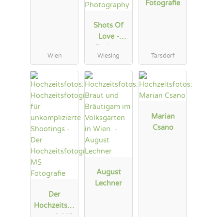
Fotografie
Shots Of
Love -
Barbara
Wien
Wiesing
Tarsdorf
Weber
Photograph
y
Marian
Csano
August
Lechner
Der
Hochzeitsfo
tograf: MS