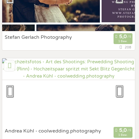
Stefan Gerlach Photography
1 Bew.
208
118,8 km
(Entfernung von Rinn)
85259 Wiedenzhausen, Bayern, Deutschland
Prewedding Shooting
Art des Shootings:
Hochzeits Shooting
Fotostory
Fotobox mit Zubehör
Andrea Kühl - coolwedding.photography
1 Bew.