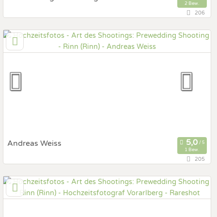
2 Bew.
206
128,1 km
(Entfernung von Rinn)
6861 Alberschwende, Vorarlberg, Österreich
Prewedding Shooting
Art des Shootings:
Hochzeits Shooting
Fotostory
Fotobox mit Zubehör
Andreas Weiss
1 Bew.
205
145,4 km
(Entfernung von Rinn)
5133 Gilgenberg, Oberösterreich, Österreich
Prewedding Shooting
Art des Shootings:
Hochzeits Shooting
Fotostory