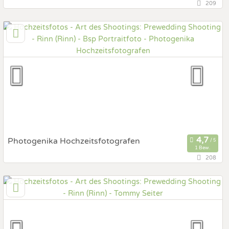
209
111,1 km
(Entfernung von Rinn)
83278 Traunstein , Bayern, Deutschland
Prewedding Shooting
Art des Shootings:
Hochzeits Shooting
Fotostory
Fotobox mit Zubehör
Photogenika Hochzeitsfotografen
1 Bew.
208
99 km
(Entfernung von Rinn)
80339 München, Bayern, Deutschland
Prewedding Shooting
Art des Shootings:
Hochzeits Shooting
Fotostory