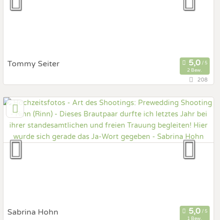
Fotobox mit Zubehör
Tommy Seiter
2 Bew.
208
7,4 km
(Entfernung von Rinn)
6020 Innsbruck, Tirol, Österreich
Prewedding Shooting
Art des Shootings:
Hochzeits Shooting
Fotostory
Fotobox mit Zubehör
Sabrina Hohn
1 Bew.