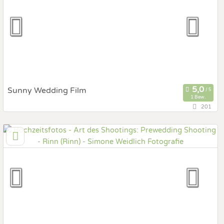
Prewedding Shooting
Art des Shootings:
Hochzeits Shooting
Fotostory
Fotobox mit Zubehör
Sunny Wedding Film
1 Bew.
201
95,9 km
(Entfernung von Rinn)
85604 Zorneding, Bayern, Deutschland
Prewedding Shooting
Art des Shootings:
Hochzeits Shooting
Fotostory
Fotobox mit Zubehör