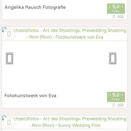
Angelika Rausch Fotografie
1 Bew.
202
127,3 km
(Entfernung von Rinn)
5020 Salzburg, Salzburg, Österreich
Prewedding Shooting
Art des Shootings:
Hochzeits Shooting
Fotostory
Fotobox mit Zubehör
Fotokunstwerk von Eva
1 Bew.
202
153,7 km
(Entfernung von Rinn)
5310 Mondsee, Oberösterreich, Österreich