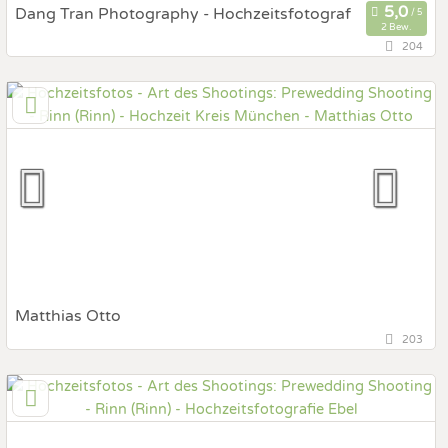
Dang Tran Photography - Hochzeitsfotograf
2 Bew.
204
131,1 km
(Entfernung von Rinn)
5020 Salzburg, Salzburg, Österreich
Prewedding Shooting
Art des Shootings:
Hochzeits Shooting
Fotostory
Fotobox mit Zubehör
Matthias Otto
203
71,8 km
(Entfernung von Rinn)
83626 Valley, Bayern, Deutschland
Prewedding Shooting
Art des Shootings: