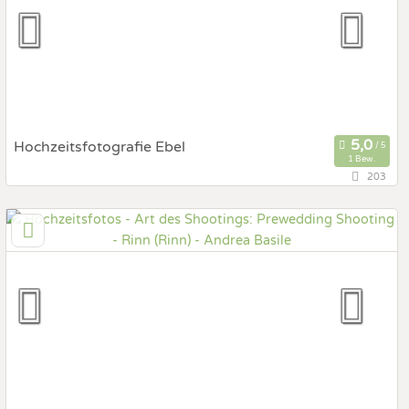
Hochzeits Shooting
Fotostory
Fotobox mit Zubehör
Hochzeitsfotografie Ebel
1 Bew.
203
129,3 km
(Entfernung von Rinn)
86199 Augsburg, Bayern, Deutschland
Prewedding Shooting
Art des Shootings:
Hochzeits Shooting
Fotostory
Fotobox mit Zubehör