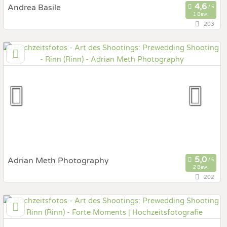
Andrea Basile
1 Bew.
203
148,6 km
(Entfernung von Rinn)
84079 München, Bayern, Deutschland
Prewedding Shooting
Art des Shootings:
Hochzeits Shooting
Fotostory
Fotobox mit Zubehör
Adrian Meth Photography
2 Bew.
202
6,6 km
(Entfernung von Rinn)
6020 Innsbruck, Tirol, Österreich
Prewedding Shooting
Art des Shootings: