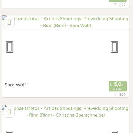
207
4,5 km
(Entfernung von Rinn)
6063 Rum, Tirol, Österreich
Prewedding Shooting
Art des Shootings:
Hochzeits Shooting
Fotostory
Fotobox mit Zubehör
Sara Wolff
1 Bew.
207
101,9 km
(Entfernung von Rinn)
81247 München, Bayern, Deutschland
Prewedding Shooting
Art des Shootings:
Hochzeits Shooting
Fotostory