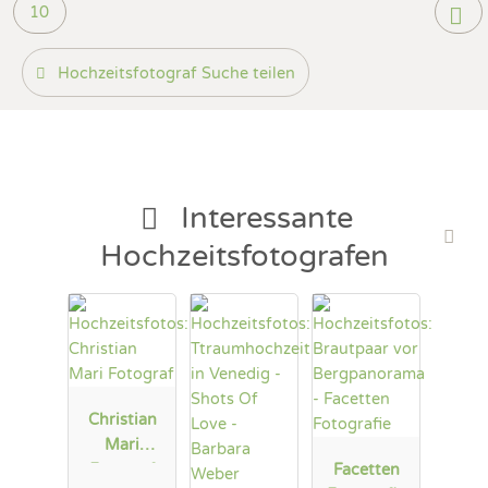
10
Prewedding Shooting
Art des Shootings:
Hochzeits Shooting
Fotostory
Hochzeitsfotograf Suche teilen
Fotobox mit Zubehör
Interessante
Hochzeitsfotografen
Christian
Mari
Fotograf
Facetten