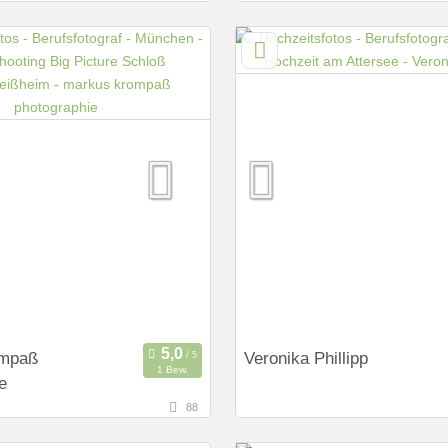
ßlach, Bayern, Deutschland
92345 Dietfurt , Bayern, Deu
ings:
Art des Shootings:
ng Shooting
Prewedding Shooting
 Shooting
Hochzeits Shooting
y
Fotostory
it Zubehör
Fotobox mit Zubehör
ompaß
Veronika Phillipp
1 Bew.
e
88
144,5 km
fernung von München)
(Entfernung von Münc
nberg, Bayern, Deutschland
4880 Sankt Georgen im Atter