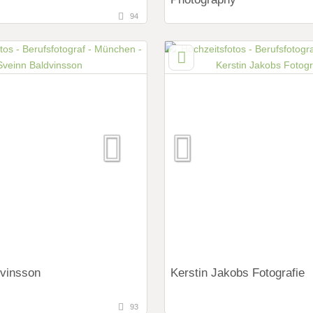
94
127,3 km
tfernung von München)
(Entfernung von Münc
 Tirol, Österreich
5204 Straßwalchen, Salzburg
ings:
Art des Shootings:
ng Shooting
Prewedding Shooting
 Shooting
Hochzeits Shooting
y
After Wedding Shooting
it Zubehör
Fotobox mit Zubehör
dvinsson
Kerstin Jakobs Fotografie
93
100,1 km
fernung von München)
(Entfernung von Münc