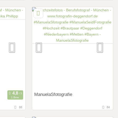
Nürnberger Land, Oberpfalz
tschland
90559 Burgthann, Bayern, Deutschland
und ganz Bayern
Art des Shootings:
Prewedding Shooting
Hochzeits Shooting
Fotostory
Fotobox mit Zubehör
ManuelaSfotografie
1 Bew.
88
84
138,3 km
hen)
(Entfernung von München)
gau,
94541 Grattersdorf, Bayern, Deutschland