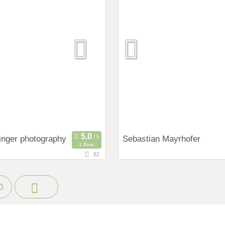
ings:
Art des Shootings:
ng Shooting
Prewedding Shooting
 Shooting
Hochzeits Shooting
y
Fotostory
Zubehör
Fotobox mit Zubehör
inger photography
Sebastian Mayrhofer
1 Bew.
82
117,2 km
rnung von München)
(Entfernung von Münch
 Tirol, Österreich
5023 Salzburg, Salzburg, Öst
0
ings:
Art des Shootings:
ng Shooting
Prewedding Shooting