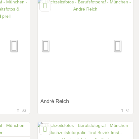
Art des Shootings:
Prewedding Shooting
Hochzeits Shooting
Fotostory
Fotobox mit Zubehör
André Reich
83
82
71,3 km
n)
(Entfernung von München)
utschland
84546 Egglkofen, Bayern, Deutschland