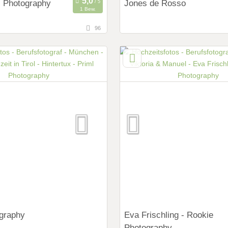
 Photography
Jones de Rosso
1 Bew.
96
104,7 km
fernung von München)
(Entfernung von Münc
, Tirol, Österreich
87435 Kempten, Bayern, Deu
ings:
Art des Shootings:
ng Shooting
Prewedding Shooting
 Shooting
Hochzeits Shooting
y
Fotostory
Zubehör
Fotobox mit Zubehör
graphy
Eva Frischling - Rookie
Photography