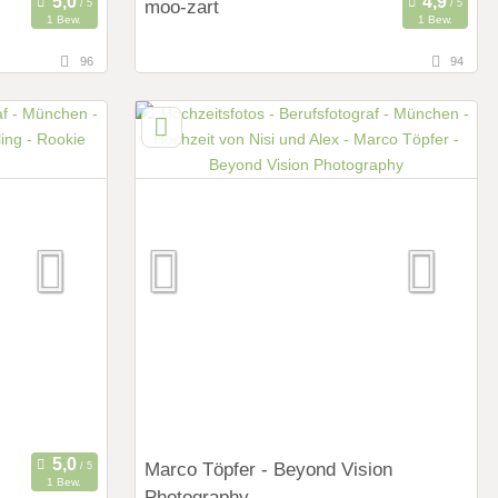
moo-zart
1 Bew.
1 Bew.
96
94
98,2 km
hen)
(Entfernung von München)
tschland
6020 Innsbruck, Tirol, Österreich
Art des Shootings:
Prewedding Shooting
Hochzeits Shooting
Fotostory
Fotobox mit Zubehör
Marco Töpfer - Beyond Vision
1 Bew.
Photography