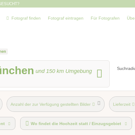
GESUCHT?
Fotograf finden
Fotograf eintragen
Für Fotografen
Übe
hen
ünchen
Suchradi
und
150
km Umgebung
Anzahl der zur Verfügung gestellten Bilder
Lieferzeit
Fotobox alleine buchbar
nt
Wo findet die Hochzeit statt / Einzugsgebiet