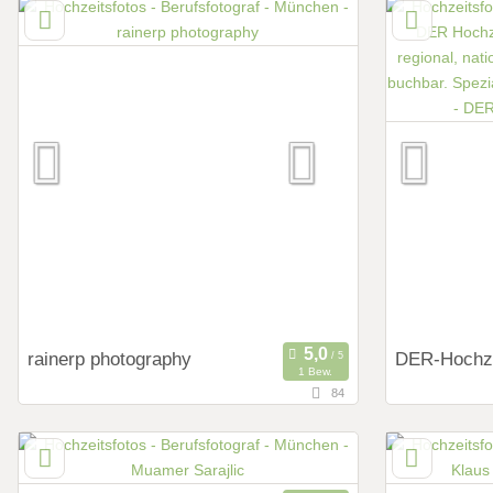
Art des Shootings:
Art des Shoot
Hochzeits Shooting
Preweddi
Fotostory
Hochzeits
After Wedding Shooting
Fotostor
Fotobox mit Zubehör
Fotobox m
rainerp photography
DER-Hochze
1 Bew.
84
116,4 km
151,4 km
(Entfernung von München)
(E
6460 Imst, Tirol, Österreich
90403 Nürn