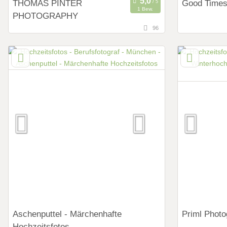
THOMAS PINTER
Good Times
1 Bew.
PHOTOGRAPHY
96
147,8 km
88,3 km
(Entfernung von München)
(Ent
94209 Regen, Bayern, Deutschland
6130 Schwaz
Art des Shootings:
Art des Shoot
Prewedding Shooting
Preweddi
Hochzeits Shooting
Hochzeits
Fotostory
Fotostor
Fotobox mit Zubehör
Fotobox mit 
Aschenputtel - Märchenhafte
Priml Photo
Hochzeitsfotos