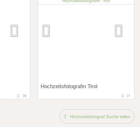
Art des Shootings:
Prewedding Shooting
Hochzeits Shooting
Fotostory
Fotobox mit Zubehör
Hochzeitsfotografin Tirol
78
77
106,5 km
en)
(Entfernung von München)
erreich
6465 Nassereith, Tirol, Österreich
Hochzeitsfotograf Suche teilen
Art des Shootings:
Prewedding Shooting