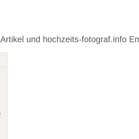
 Shooting
Hochzeits Shooting
y
Fotostory
Zubehör
Fotobox mit Zubehör
 Artikel und
hochzeits-fotograf.info 
r