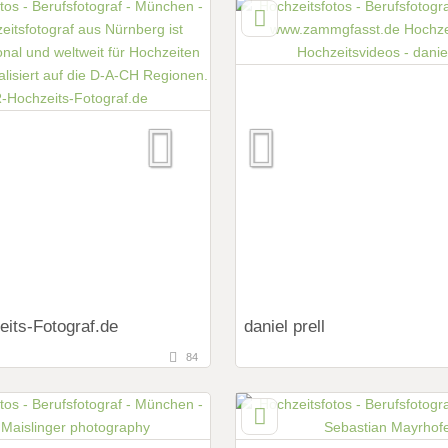
Oberösterreich, Österreich
ings:
Art des Shootings:
ng Shooting
Prewedding Shooting
 Shooting
Hochzeits Shooting
y
Fotostory
it Zubehör
Fotobox mit Zubehör
its-Fotograf.de
daniel prell
84
55,9 km
ntfernung von München)
(Entfernung von Münche
berg, Bayern, Deutschland
86159 Augsburg, Bayern, De