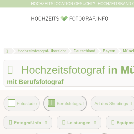
HOCHZEITSLOCATION GESUCHT?
HOCHZEITSBAND 
Hochzeitsfotograf-Übersicht
Deutschland
Bayern
Münc
Hochzeitsfotograf
in M
mit Berufsfotograf
Fotostudio
Berufsfotograf
Art des Shootings
Videografie buchbar
Fotobox mit Zubehör
Fotograf-Info
Leistungen
Equipme