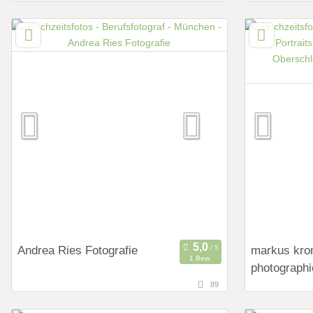
82064 Stra
Art des Shoot
Preweddi
Hochzeits
Fotostor
Fotobox m
Andrea Ries Fotografie
markus kr
1 Bew.
photographi
89
15,2 km
37,4 km
(Entfernung von München)
(Ent
85716 Unterschleißheim, Deutschland
85447 Frau