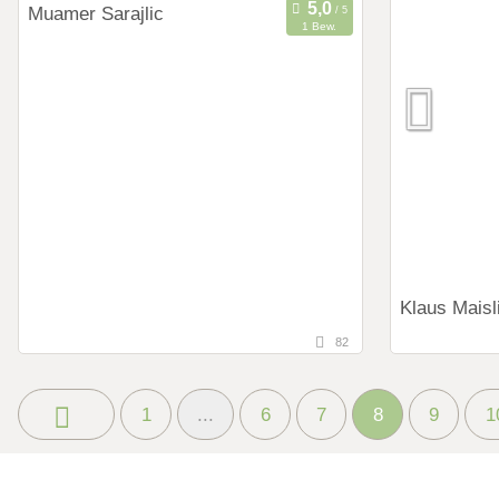
Art des Shootings:
Art des Shoot
Muamer Sarajlic
Prewedding Shooting
Preweddi
1 Bew.
Hochzeits Shooting
Hochzeits
125,1 km
(Entfernung von München)
Fotostory
Fotostor
5400 Hallein, Salzburg, Österreich
Fotobox mit Zubehör
Fotobox mit 
Art des Shootings:
Prewedding Shooting
Hochzeits Shooting
After Wedding Shooting
Fotobox mit Zubehör
Klaus Maisl
82
94 km
(Entfe
6067 Absam,
1
...
6
7
8
9
1
Art des Shoot
Preweddi