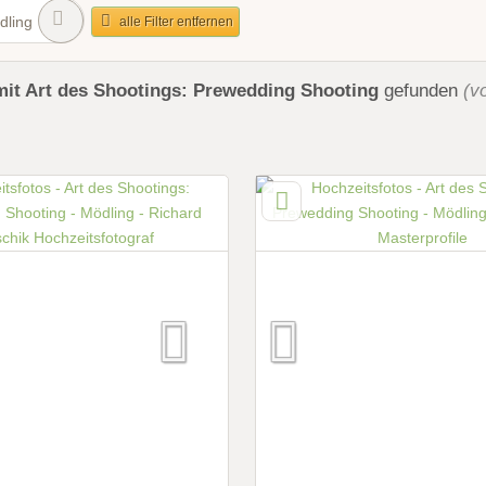
dling
alle Filter entfernen
mit Art des Shootings: Prewedding Shooting
gefunden
(v