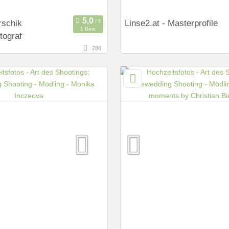
rschik
Linse2.at - Masterprofile
1 Bew.
tograf
286
13,1 km
fernung von Mödling)
(Entfernung von Mödling
brugg, Niederösterreich,
1070 Wien, Wien, Österreich
Art des Shootings:
ings:
Prewedding Shooting
ng Shooting
Hochzeits Shooting
 Shooting
Fotostory
y
Fotobox mit Zubehör
it Zubehör