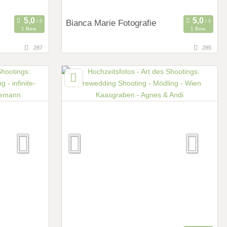
Bianca Marie Fotografie
1 Bew.
1 Bew.
287
285
131,9 km
)
(Entfernung von Mödling)
8020 Graz , Steiermark, Österreich
Art des Shootings:
Prewedding Shooting
Hochzeits Shooting
Fotostory
Fotobox mit Zubehör