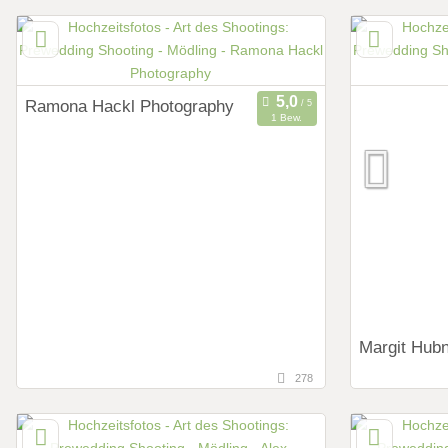
145,2 km
153 km
(Entfernung von Mödling)
(Entf
4030 Linz, Oberösterreich, Österreich
4060 Leond
Art des Shootings:
Art des Shoot
Prewedding Shooting
Preweddi
Ramona Hackl Photography
1 Bew.
Hochzeits Shooting
Hochzeits
Fotostory
Fotostor
6,6 km
(Entfernung von Mödling)
Fotobox mit Zubehör
Fotobox mit 
1230 Wien, Wien, Österreich
Art des Shootings:
Prewedding Shooting
Hochzeits Shooting
Fotostory
Fotobox mit Zubehör
Margit Hubn
278
33 km
(Entfe
2722 Weiker