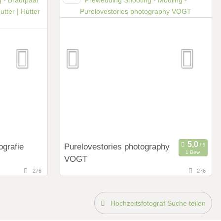
Art des Shootings:
Prewedding Shooting
Hochzeits Shooting
Fotostory
Fotobox mit Zubehör
ografie
Purelovestories photography
1 Bew.
VOGT
276
276
17,6 km
g)
(Entfernung von Mödling)
 Steiermark,
2320 Mannswörth, Niederösterreich,
Österreich
Hochzeitsfotograf Suche teilen
Art des Shootings: