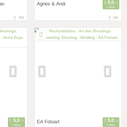
an
Agnes & Andi
1 Bew.
283
282
75,5 km
g)
(Entfernung von Mödling)
ich
2073 Pillersdorf, Niederösterreich,
Österreich
Art des Shootings:
Prewedding Shooting
Hochzeits Shooting
Fotostory
Fotobox mit Zubehör
EA Fotoart
1 Bew.
1 Bew.