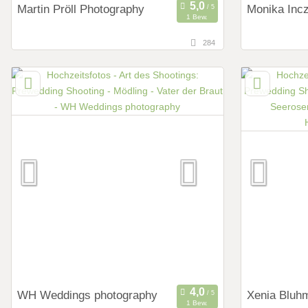
Martin Pröll Photography
Monika Inc
1 Bew.
284
143,3 km
58,9 km
(Entfernung von Mödling)
(Ent
4240 Freistadt, Oberösterreich, Österreich
2041 Asche
Österreich
Art des Shootings:
Art des Shoot
Prewedding Shooting
Preweddi
Hochzeits Shooting
Hochzeits
Fotostory
Fotostor
Fotobox mit Zubehör
Fotobox m
WH Weddings photography
Xenia Bluhm
1 Bew.