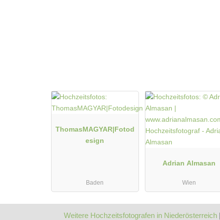
Preweddi
Hochzeits Shooting
Hochzeits
Fotostory
Fotostor
Fotobox mit Zubehör
Fotobox m
ThomasMAGYAR|Fotod
esign
Adrian Almasan
Baden
Wien
Weitere Hochzeitsfotografen in Niederösterreich