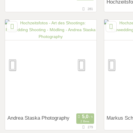
Hochzeitsfo
281
151,2 km
14,4 km
(Entfernung von Mödling)
(Ent
4040 Linz, Oberösterreich, Österreich
1180 Wien,
Art des Shootings:
Art des Shoot
Prewedding Shooting
Preweddi
Hochzeits Shooting
Hochzeits
Fotostory
Fotostor
Fotobox mit Zubehör
Fotobox m
Andrea Staska Photography
Markus Sch
2 Bew.
279