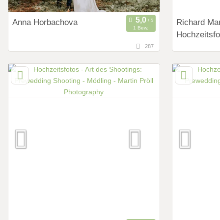
Anna Horbachova
Richard Ma
1 Bew.
Hochzeitsfo
287
150,3 km
36,4 km
(Entfernung von Mödling)
(Ent
4020 Linz, Oberösterreich, Österreich
3452 Atzen
Österreich
Art des Shootings:
Art des Shoot
Prewedding Shooting
Preweddi
Hochzeits Shooting
Hochzeits
Fotostory
Fotostor
Fotobox mit Zubehör
Fotobox m