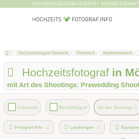
HOCHZEITSLOCATION GESUCHT?
HOCHZEITSBAND 
Hochzeitsfotograf-Übersicht
Österreich
Niederösterreich
Hochzeitsfotograf
in M
mit Art des Shootings: Prewedding Shoo
Fotostudio
Berufsfotograf
Art des Shootings
Videografie buchbar
Fotobox mit Zubehör
Fotograf-Info
Leistungen
Equipme