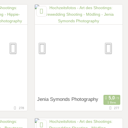
144,7 km
g)
(Entfernung von Mödling)
sterreich
, Wien, Österreich
Art des Shootings:
Prewedding Shooting
Hochzeits Shooting
Fotostory
Fotobox mit Zubehör
Jenia Symonds Photography
1 Bew.
278
277
16,2 km
(Entfernung von Mödling)
sterreich
1090 Wien, Wien, Österreich