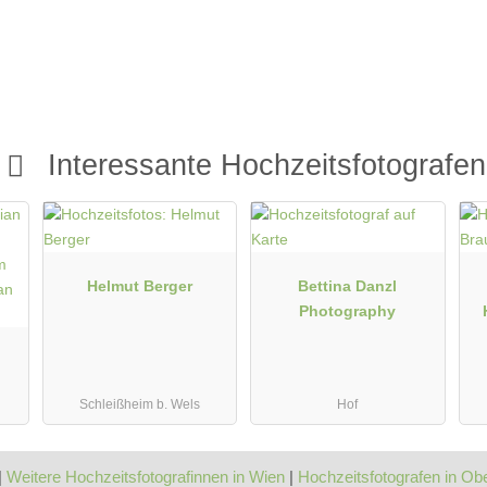
ng Shooting
Prewedding Shooting
 Shooting
Hochzeits Shooting
y
Fotostory
it Zubehör
Fotobox mit Zubehör
Interessante Hochzeitsfotografen
Helmut Berger
Bettina Danzl
Photography
Schleißheim b. Wels
Hof
|
Weitere Hochzeitsfotografinnen in Wien
|
Hochzeitsfotografen in Ob