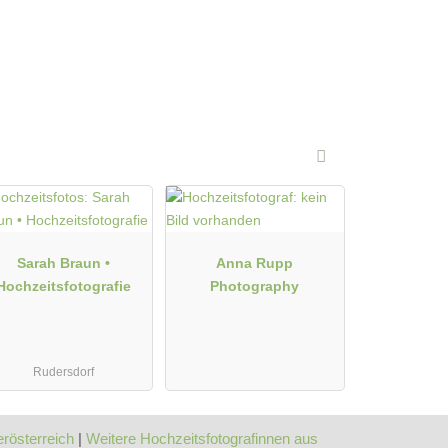
Prewedding Shooting
Hochzeits Shooting
Fotostory
Fotobox mit Zubehör
Sarah Braun •
Anna Rupp
Hochzeitsfotografie
Photography
Rudersdorf
erösterreich
|
Weitere Hochzeitsfotografinnen aus