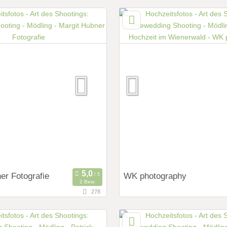
151,8 km
ernung von Mödling)
(Entfernung von Mödlin
ing, Oberösterreich, Österreich
8504 Preding , Steiermark, Ö
ings:
Art des Shootings:
ng Shooting
Prewedding Shooting
 Shooting
Hochzeits Shooting
y
Fotostory
Zubehör
Fotobox mit Zubehör
er Fotografie
WK photography
2 Bew.
278
32 km
rnung von Mödling)
(Entfernung von Mödling)
sdorf, Niederösterreich,
7201 Neudörfl, Burgenland, Ö