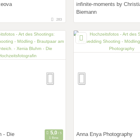
zeova
infinite-moments by Christi
Biemann
283
149,9 km
fernung von Mödling)
(Entfernung von Mödlin
ndorf, Niederösterreich,
Linz, Oberösterreich, Österre
Art des Shootings:
ings:
Prewedding Shooting
ng Shooting
Hochzeits Shooting
 Shooting
Fotostory
y
Fotobox mit Zubehör
it Zubehör
 - Die
Anna Enya Photography
1 Bew.