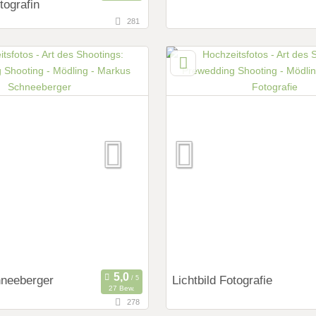
tografin
281
9,2 km
fernung von Mödling)
(Entfernung von Mödling)
 Wien, Österreich
2500 Baden, Niederösterreich
ings:
Art des Shootings:
ng Shooting
Prewedding Shooting
 Shooting
Hochzeits Shooting
y
Fotostory
it Zubehör
Fotobox mit Zubehör
neeberger
Lichtbild Fotografie
27 Bew.
278