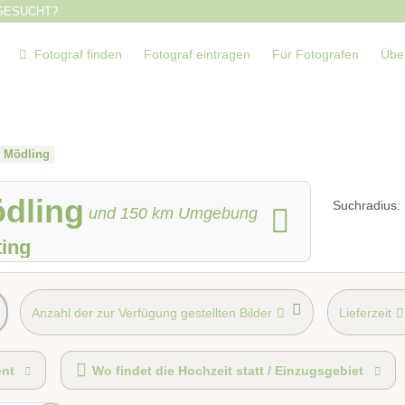
GESUCHT?
Fotograf finden
Fotograf eintragen
Für Fotografen
Übe
Mödling
ödling
Suchradius:
und
150
km Umgebung
ting
Anzahl der zur Verfügung gestellten Bilder
Lieferzeit
Fotobox alleine buchbar
nt
Wo findet die Hochzeit statt / Einzugsgebiet