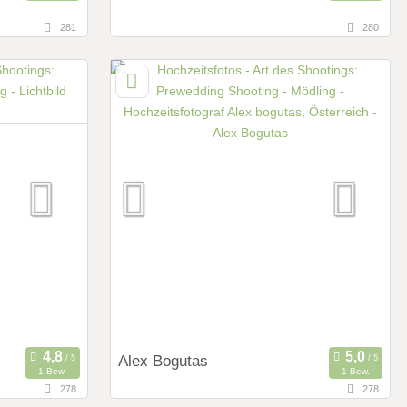
281
280
42,5 km
(Entfernung von Mödling)
, Österreich
2114 Weinsteig, Niederösterreich,
Österreich
Art des Shootings:
Prewedding Shooting
Hochzeits Shooting
Fotostory
Fotobox mit Zubehör
Alex Bogutas
1 Bew.
1 Bew.
278
278