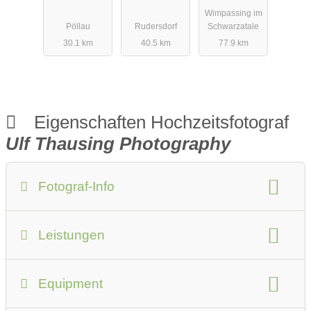
er
ografie
Photograph
Wimpassing im
Hochzeitsfot
y
Pöllau
Rudersdorf
Schwarzatale
ograf
30.1 km
40.5 km
77.9 km
Eigenschaften Hochzeitsfotograf
Ulf Thausing Photography
Fotograf-Info
Anzahlung:
Preise auf Anfrage
Leistungen
Anfahrtskosten:
Preise auf Anfrage
Fotostudio
Art des Shootings:
Anzahl der Fotografen:
2
Equipment
Prewedding Shooting
Hochzeits Shooting
Geschlecht:
männlich
weiblich
Fotostory
After Wedding Shooting