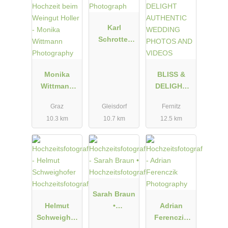
Karl
Schrotter
Photograph
Monika
BLISS &
Wittmann
DELIGHT
Photograph
AUTHENTIC
Graz
Gleisdorf
Fernitz
y
WEDDING
10.3 km
10.7 km
12.5 km
PHOTOS
AND VIDEOS
Sarah Braun
Helmut
•
Adrian
Schweighof
Hochzeitsfot
Ferenczik