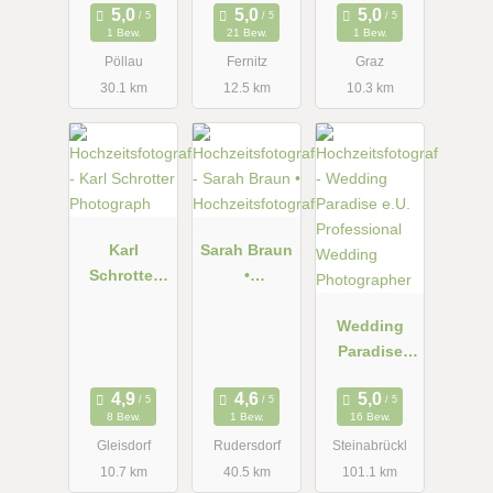
WEDDING
y
1 Bew.
21 Bew.
1 Bew.
PHOTOS
Pöllau
Fernitz
Graz
AND VIDEOS
30.1 km
12.5 km
10.3 km
Karl
Sarah Braun
Schrotter
•
Photograph
Hochzeitsfot
ografie
Wedding
Paradise
e.U.
Professional
8 Bew.
1 Bew.
16 Bew.
Wedding
Gleisdorf
Rudersdorf
Steinabrückl
Photograph
10.7 km
40.5 km
101.1 km
er