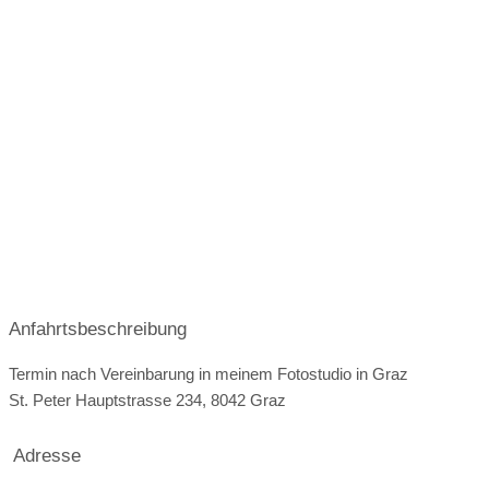
Woche arbeitet Ulf zusätzlich für Werbekunden im Bereich
der Businessporträts und gibt seit Jahren Fotoworkshops
für Privatkunden und Unternehmen. Fotografien und
Filmen ist einfach neben dem Beruf unser größtes Hobby.
Unser Ziel ist es Menschen individuell bestmöglich in Ihrer
Umgebung abzubilden. Es geht dabei immer um echte
Emotionen denn nur diese Bilder möchte man später
ansehen um sich an die tollen Ereignisse im Leben zu
erinnern.
Anfahrtsbeschreibung
Termin nach Vereinbarung in meinem Fotostudio in Graz
St. Peter Hauptstrasse 234, 8042 Graz
Adresse