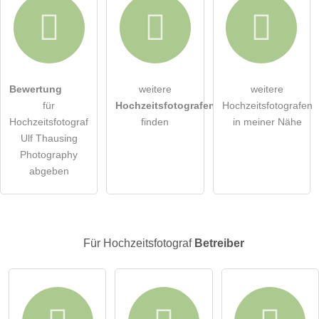
Hiermit akzeptiere ich die
AGB
.
Bewertung
weitere
weitere
für
Hochzeitsfotografen
Hochzeitsfotografen
Die
Datenschutzerklärung
habe ich zur Kenntnis genommen.
Hochzeitsfotograf
finden
in meiner Nähe
Ulf Thausing
öffentliche Frage stellen
Abbrechen
Photography
abgeben
Hinweis:
Bitte beachten Sie, öffentliche Fragen sind
für alle
Besucher sichtbar
.
Klicken Sie hier um eine
individuelle Frage
an den
Hochzeitsfotograf-Eintrag zu stellen
.
Für Hochzeitsfotograf
Betreiber