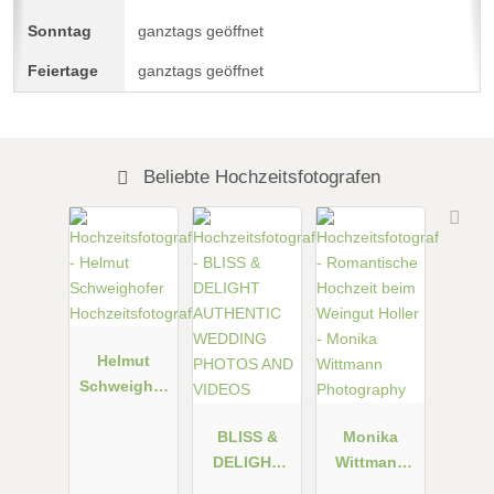
ganztags geöffnet
ganztags geöffnet
Beliebte Hochzeitsfotografen
Helmut
Schweighof
er
Hochzeitsfot
BLISS &
Monika
ograf
DELIGHT
Wittmann
AUTHENTIC
Photograph