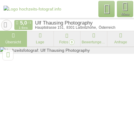
Menu
Ulf Thausing Photography
Hauptstrasse 151
8301
Laßnitzhöhe
Österreich
1 Bew.
Übersicht
Lage
Fotos
Bewertungen
Anfrage
8