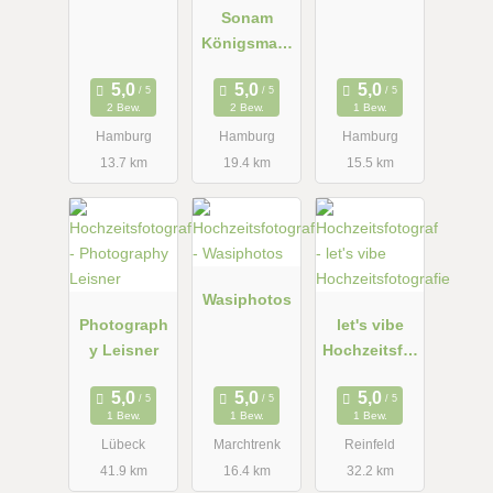
Sonam
Königsmark
|
Hochzeitsfot
2 Bew.
2 Bew.
1 Bew.
ograf
Hamburg
Hamburg
Hamburg
Hamburg
13.7 km
19.4 km
15.5 km
Wasiphotos
Photograph
let's vibe
y Leisner
Hochzeitsfot
ografie
1 Bew.
1 Bew.
1 Bew.
Lübeck
Marchtrenk
Reinfeld
41.9 km
16.4 km
32.2 km