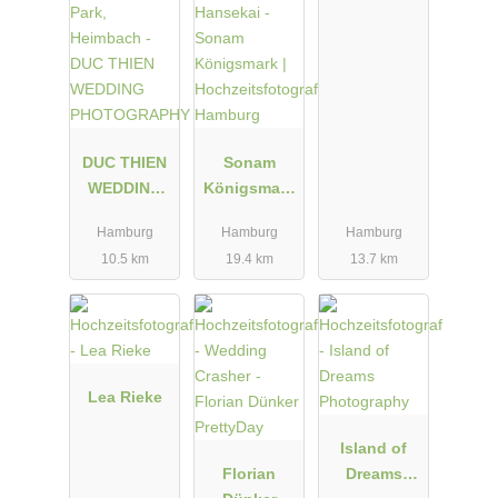
DUC THIEN
Sonam
WEDDING
Königsmark
PHOTOGRA
|
Hamburg
Hamburg
Hamburg
PHY
Hochzeitsfot
10.5 km
19.4 km
13.7 km
ograf
Hamburg
Lea Rieke
Island of
Florian
Dreams