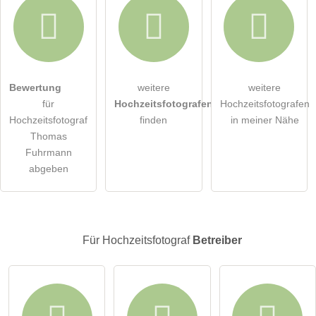
Hiermit akzeptiere ich die
AGB
.
Bewertung
weitere
weitere
für
Hochzeitsfotografen
Hochzeitsfotografen
Die
Datenschutzerklärung
habe ich zur Kenntnis genommen.
Hochzeitsfotograf
finden
in meiner Nähe
Thomas
öffentliche Frage stellen
Abbrechen
Fuhrmann
abgeben
Hinweis:
Bitte beachten Sie, öffentliche Fragen sind
für alle
Besucher sichtbar
.
Klicken Sie hier um eine
individuelle Frage
an den
Hochzeitsfotograf-Eintrag zu stellen
.
Für Hochzeitsfotograf
Betreiber