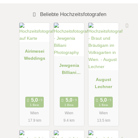
Beliebte Hochzeitsfotografen
Airimesei
Weddings
Jewgenia
Billiani
Photograph
August
y
Lechner
1 Bew.
1 Bew.
1 Bew.
Wien
Wien
Wien
17.9 km
9.4 km
13.5 km