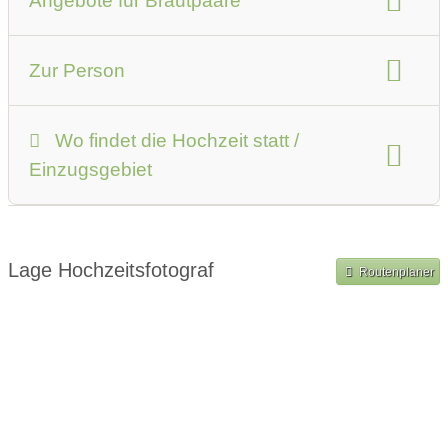
Angebote für Brautpaare
Bilder als RAW-Daten
Fotografiedauer
Angebote
Zur Person
Lieferzeit
Lieferart der Bilder:
Steckbrief
Fotobuch
USB-Stick
Filesharing
Wo findet die Hochzeit statt /
Copyright und Rechte:
Einzugsgebiet
Bilder frei verwendbar
Bilder kommerziell nutzbar
Bilder privat nutzbar
Bilder auf Social Media erlaubt
Shooting im Ausland
Lage Hochzeitsfotograf
Routenplaner