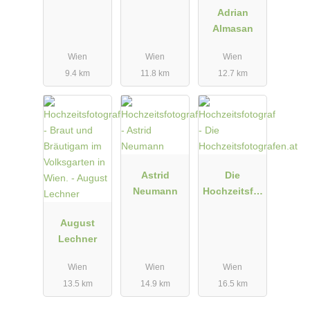
y
Adrian
Almasan
Wien
Wien
Wien
9.4 km
11.8 km
12.7 km
Astrid
Die
Neumann
Hochzeitsfot
ografen.at
August
Lechner
Wien
Wien
Wien
13.5 km
14.9 km
16.5 km