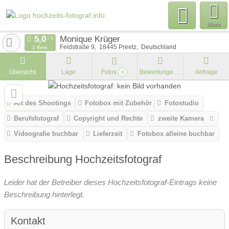
Menu
Monique Krüger
Feldstraße 9
18445
Preetz
Deutschland
1 Bew.
Übersicht
Lage
Fotos
Bewertungen
Anfrage
0
Art des Shootings
Fotobox mit Zubehör
Fotostudio
Berufsfotograf
Copyright und Rechte
zweite Kamera
Videografie buchbar
Lieferzeit
Fotobox alleine buchbar
Beschreibung Hochzeitsfotograf
Leider hat der Betreiber dieses Hochzeitsfotograf-Eintrags keine
Beschreibung hinterlegt.
Kontakt