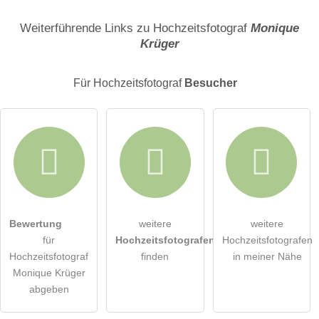
Name
Weiterführende Links zu Hochzeitsfotograf
Monique
Krüger
E-Mail-Adresse (wird nicht veröffentlicht)
Für Hochzeitsfotograf
Besucher
Hiermit akzeptiere ich die
AGB
.
Bewertung
weitere
weitere
für
Hochzeitsfotografen
Hochzeitsfotografen
Die
Datenschutzerklärung
habe ich zur Kenntnis genommen.
Hochzeitsfotograf
finden
in meiner Nähe
Monique Krüger
öffentliche Frage stellen
Abbrechen
abgeben
Hinweis:
Bitte beachten Sie, öffentliche Fragen sind
für alle