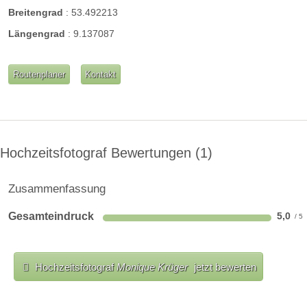
Breitengrad
:
53.492213
Längengrad
:
9.137087
Routenplaner
Kontakt
Hochzeitsfotograf Bewertungen
1
Zusammenfassung
Gesamteindruck
5,0
Hochzeitsfotograf
Monique Krüger
jetzt bewerten