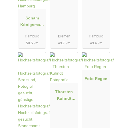
Sonam
Königsmark
|
Hamburg
Bremen
Hamburg
Hochzeitsfot
50.5 km
49.7 km
49.4 km
ograf
Hamburg
Foto Regen
Thorsten
Kuhndt
Fotografie