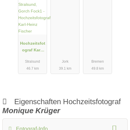
Hochzeitsfot
ograf Karl-
Heinz
Stralsund
Jork
Bremen
Fischer
46.7 km
39.1 km
49.8 km
Eigenschaften Hochzeitsfotograf
Monique Krüger
Fotograf-Info