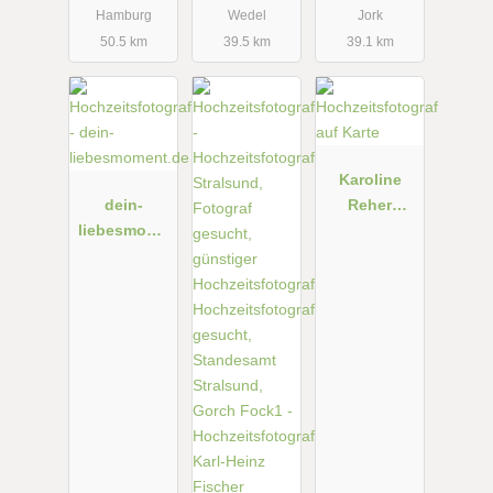
Hamburg
Wedel
Jork
und
50.5 km
39.5 km
39.1 km
Umgebung
Karoline
dein-
Reher
liebesmome
Fotografie
nt.de