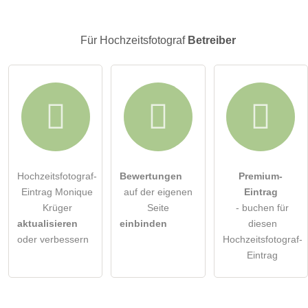
Besucher sichtbar
.
Klicken Sie hier um eine
individuelle Frage
an den
Für Hochzeitsfotograf
Betreiber
Hochzeitsfotograf-Eintrag zu stellen
.
Hochzeitsfotograf-
Bewertungen
Premium-
Eintrag Monique
auf der eigenen
Eintrag
Krüger
Seite
- buchen für
aktualisieren
einbinden
diesen
oder verbessern
Hochzeitsfotograf-
Eintrag