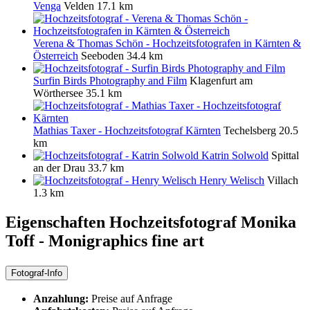
Venga
Velden
17.1 km
Verena & Thomas Schön - Hochzeitsfotografen in Kärnten &
Österreich
Seeboden
34.4 km
Surfin Birds Photography and Film
Klagenfurt am
Wörthersee
35.1 km
Mathias Taxer - Hochzeitsfotograf Kärnten
Techelsberg
20.5
km
Katrin Solwold
Spittal
an der Drau
33.7 km
Henry Welisch
Villach
1.3 km
Eigenschaften Hochzeitsfotograf
Monika
Toff - Monigraphics fine art
Fotograf-Info
Anzahlung:
Preise auf Anfrage