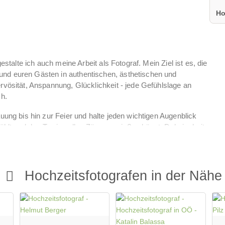
Ho
estalte ich auch meine Arbeit als Fotograf. Mein Ziel ist es, die
nd euren Gästen in authentischen, ästhetischen und
rvösität, Anspannung, Glücklichkeit - jede Gefühlslage an
ch.
uung bis hin zur Feier und halte jeden wichtigen Augenblick
fühlt und den Tag in vollen Zügen genießen könnt. Dabei arbeite
zur richtigen Zeit am richtigen Ort, um die magischen
ch auch Verlobungsshootings an. Diese eignen sich
Hochzeitsfotografen in der Nähe
tpaar. Außerdem könnt ihr die Bilder gleich für eure
für euch ein individuelles Paket, das genau auf eure Wünsche
en Blick auf meine Galerie. Ich freue mich darauf, euch