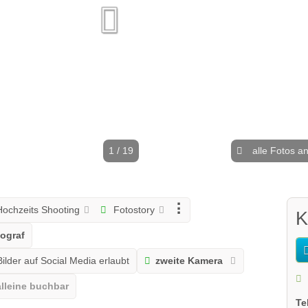
1 / 19
alle Fotos a
ochzeits Shooting
Fotostory
K
tograf
ilder auf Social Media erlaubt
zweite Kamera
lleine buchbar
Te