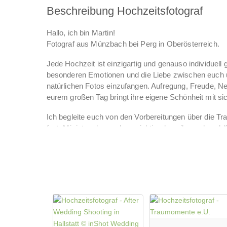
Beschreibung Hochzeitsfotograf
Hallo, ich bin Martin!
Fotograf aus Münzbach bei Perg in Oberösterreich.
Jede Hochzeit ist einzigartig und genauso individuell g
besonderen Emotionen und die Liebe zwischen euch u
natürlichen Fotos einzufangen. Aufregung, Freude, Ne
eurem großen Tag bringt ihre eigene Schönheit mit si
Ich begleite euch von den Vorbereitungen über die Tra
fest. Mir ist es besonders wichtig, dass ihr euch wohl
ich unauffällig im Hintergrund und bin dennoch immer 
Momente eurer Hochzeit einzufangen.
Zusätzlich zu den klassischen Hochzeitsfotos biete i
insbesondere zum Kennenlernen von Fotograf und Brau
Hochzeitseinladungen verwenden. Gerne erstelle ich 
und Vorstellungen zugeschnitten ist.
Überzeugt euch selbst von meiner Arbeit und werft ein