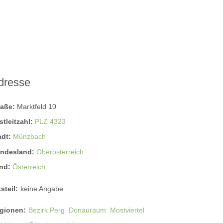
dresse
raße:
Marktfeld 10
stleitzahl:
PLZ 4323
adt:
Münzbach
ndesland:
Oberösterreich
nd:
Österreich
steil:
keine Angabe
gionen:
Bezirk Perg
Donauraum
Mostviertel