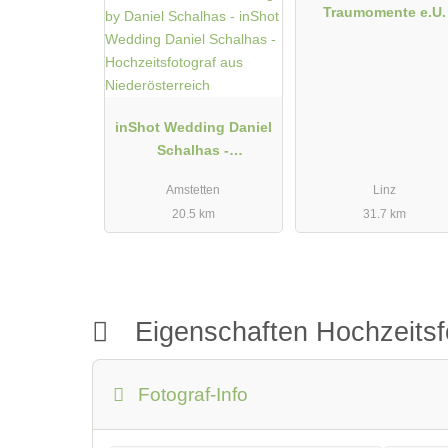
Traumomente e.U.
kennenzulernen und eure Hochzeit zu einem unverge
inShot Wedding Daniel
Schalhas -
Hochzeitsfotograf aus
Amstetten
Linz
Niederösterreich
20.5 km
31.7 km
Eigenschaften Hochzeitsf
Fotograf-Info