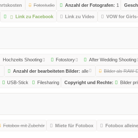
hrtskosten
Fotostudio
Anzahl der Fotografen:
1
Gesch
Link zu Facebook
Link zu Video
VOW for Girls
Hochzeits Shooting
Fotostory
After Wedding Shooting
Anzahl der bearbeiteten Bilder:
alle
Bilder als RAW-
USB-Stick
Filesharing
Copyright und Rechte:
Bilder pr
Fotobox mit Zubehör
Miete für Fotobox
Fotobox allein