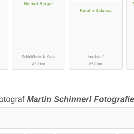
Helmut Berger
sslichen Erlebnis zu machen.
Katalin Balassa
Schleißheim b. Wels
Vorchdorf
47.3 km
65.0 km
otograf
Martin Schinnerl Fotografi