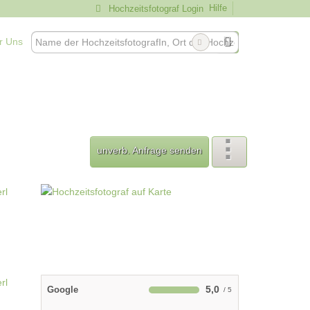
Hilfe
Hochzeitsfotograf Login
r Uns
unverb. Anfrage senden
5,0
Google